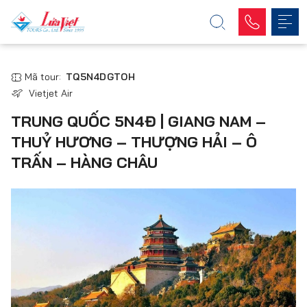
Mã tour:
TQ5N4DGTOH
Vietjet Air
TRUNG QUỐC 5N4Đ | GIANG NAM –
THUỶ HƯƠNG – THƯỢNG HẢI – Ô
TRẤN – HÀNG CHÂU