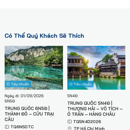
Có Thể Quý Khách Sẽ Thích
Tiêu chuẩn
Tiêu chuẩn
Ngày đi: 01/09/2026
5N4Đ
6N5Đ
TRUNG QUỐC 5N4Đ |
TRUNG QUỐC 6N5Đ |
THƯỢNG HẢI – VÔ TÍCH –
THÀNH ĐÔ – CỬU TRẠI
Ô TRẤN – HÀNG CHÂU
CÂU
TQ5N4D2026
TQ6N5DTC
TP Hồ Chí Minh