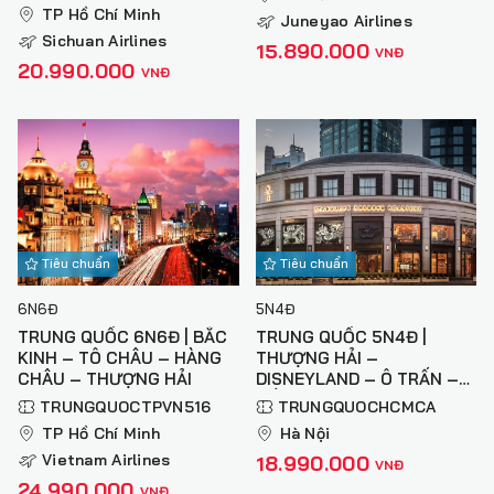
TP Hồ Chí Minh
Juneyao Airlines
Sichuan Airlines
15.890.000
VNĐ
20.990.000
VNĐ
Tiêu chuẩn
Tiêu chuẩn
6N6Đ
5N4Đ
TRUNG QUỐC 6N6Đ | BẮC
TRUNG QUỐC 5N4Đ |
KINH – TÔ CHÂU – HÀNG
THƯỢNG HẢI –
CHÂU – THƯỢNG HẢI
DISNEYLAND – Ô TRẤN –
HỒ THANH SƠN – HÀNG
TRUNGQUOCTPVN516
TRUNGQUOCHCMCA
CHÂU (NO SHOPPING)
TP Hồ Chí Minh
Hà Nội
Vietnam Airlines
18.990.000
VNĐ
24.990.000
VNĐ