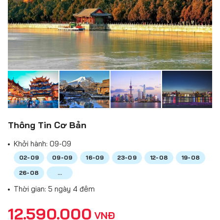
Thông Tin Cơ Bản
Khởi hành:
09-09
02-09
09-09
16-09
23-09
12-08
19-08
26-08
...
Thời gian: 5 ngày 4 đêm
12.590.000
VNĐ