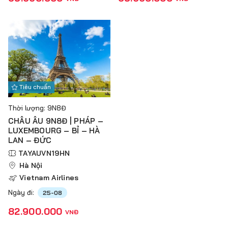
Tiêu chuẩn
Thời lượng: 9N8Đ
CHÂU ÂU 9N8Đ | PHÁP –
LUXEMBOURG – BỈ – HÀ
LAN – ĐỨC
TAYAUVN19HN
Hà Nội
Vietnam Airlines
Ngày đi:
25-08
82.900.000
VNĐ