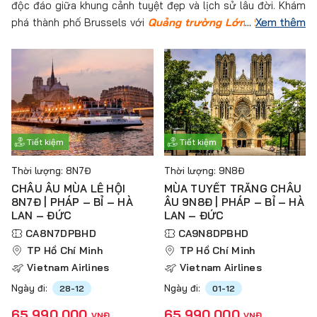
độc đáo giữa khung cảnh tuyệt đẹp và lịch sử lâu đời. Khám
phá thành phố Brussels với
Quảng trường Lớn
,
tượng cậu
Xem thêm
bé Manneken Pis
và nhiều di sản văn hóa khác. Chuyến đi sẽ
đưa du khách qua những
thị trấn cổ kính
và
những kiến trúc
Gothic đặc trưng
, thưởng thức ẩm thực nổi tiếng như
chocolate, bánh Waffles,… Đây là cơ hội tuyệt vời để du
khách hòa mình vào nhịp sống châu Âu đáng nhớ.
Tiết kiệm
Tiết kiệm
Thời lượng: 8N7Đ
Thời lượng: 9N8Đ
CHÂU ÂU MÙA LỄ HỘI
MÙA TUYẾT TRẮNG CHÂU
8N7Đ | PHÁP – BỈ – HÀ
ÂU 9N8Đ | PHÁP – BỈ – HÀ
LAN – ĐỨC
LAN – ĐỨC
CA8N7DPBHD
CA9N8DPBHD
TP Hồ Chí Minh
TP Hồ Chí Minh
Vietnam Airlines
Vietnam Airlines
Ngày đi:
Ngày đi:
28-12
01-12
65.990.000
65.990.000
VNĐ
VNĐ