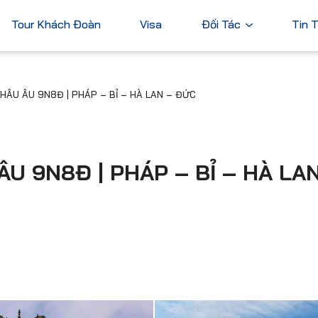
Tour Khách Đoàn
Visa
Đối Tác
Tin 
Ngân Hàng
ÂU ÂU 9N8Đ | PHÁP – BỈ – HÀ LAN – ĐỨC
Tài Chính
Châu Á
Châu Úc
Thương Mại
Nhật Bản
Úc
Trung Quốc
U 9N8Đ | PHÁP – BỈ – HÀ LAN
Hàn Quốc
Đài Loan
Dubai
ả
Xem tất cả