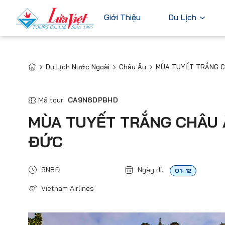
Giới Thiệu
Du Lịch
Du Lịch Nước Ngoài
Châu Âu
MÙA TUYẾT TRẮNG CH
Châu Âu
Du Lịch Nước Ngoài
Bỉ
Du Lịch Trong Nước
Mã tour:
CA9N8DPBHD
Pháp
Tour Cao Cấp
MÙA TUYẾT TRẮNG CHÂU Â
Đức
ĐỨC
Ý
Hà Lan
9N8Đ
Ngày đi:
01-12
Xem tất c
Vietnam Airlines