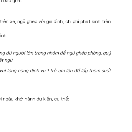
ần bao gồm.
ên xe, ngủ ghép với gia đình, chi phí phát sinh trên
ình.
ông đủ người lớn trong nhóm để ngủ ghép phòng, quý
ất ngủ.
ui lòng nâng dịch vụ 1 trẻ em lên để lấy thêm suất
i ngày khởi hành dự kiến, cụ thể: