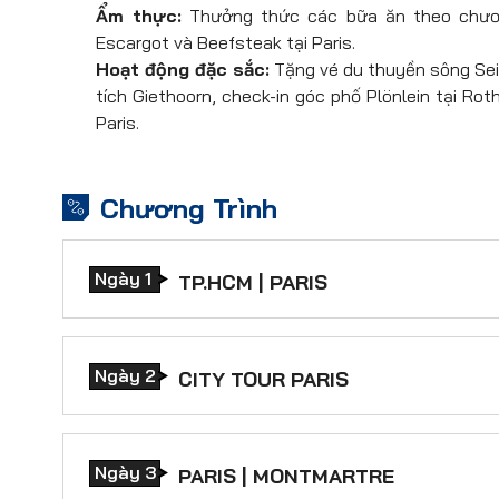
Ẩm thực:
Thưởng thức các bữa ăn theo chương
Escargot và Beefsteak tại Paris.
Hoạt động đặc sắc:
Tặng vé du thuyền sông Sei
tích Giethoorn, check-in góc phố Plönlein tại R
Paris.
Chương Trình
Ngày 1
TP.HCM | PARIS
20:00
Quý khách tập trung tại
Sân ba
đi
Paris, Pháp
. Thông tin chuyến bay:
Ngày 2
CITY TOUR PARIS
VN11 SGN – CDG (23:25
06:55
Đoàn đáp
Sân bay Charles d
Quý khách dùng bữa và nghỉ ngơi trên 
hành lý.
Ngày 3
PARIS | MONTMARTRE