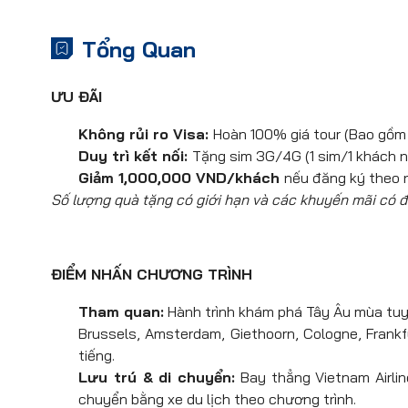
Tổng Quan
ƯU ĐÃI
Không rủi ro Visa:
Hoàn 100% giá tour (Bao gồm 
Duy trì kết nối:
Tặng sim 3G/4G (1 sim/1 khách n
Giảm 1,000,000 VND/khách
nếu đăng ký theo 
Số lượng quà tặng có giới hạn và các khuyến mãi có đ
ĐIỂM NHẤN CHƯƠNG TRÌNH
Tham quan:
Hành trình khám phá Tây Âu mùa tuyế
Brussels, Amsterdam, Giethoorn, Cologne, Frankf
tiếng.
Lưu trú & di chuyển:
Bay thẳng Vietnam Airlin
chuyển bằng xe du lịch theo chương trình.