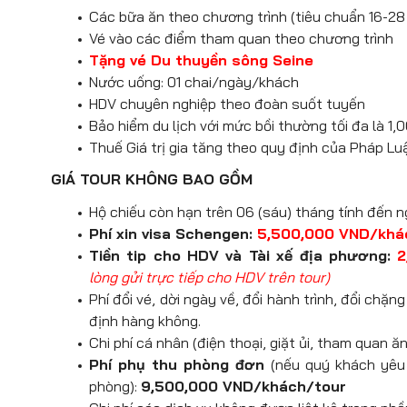
nhộn nhịp, mang đến cho du khách 
đồng thời mở ra tầm nhìn tuyệt đẹ
Các bữa ăn theo chương trình (tiêu chuẩn 16-2
Lafayette
– trung tâm mua sắm s
Dùng bữa tối tại nhà hàng địa phương.
Quảng trường Römerberg
– trái
Vé vào các điểm tham quan theo chương trình
mệnh danh là “thiên đường thời tran
nhà cổ nửa gỗ rực rỡ, mang đậm kiế
Tặng vé Du thuyền sông Seine
Về lại khách sạn nghỉ ngơi.
Nhận phòng khách sạn, nghỉ ngơi.
tâm chính trị, tổ chức các lễ hội, 
Nước uống: 01 chai/ngày/khách
Nghỉ đêm tại Paris hoặc khu vực lân 
qua nhiều thế kỷ.
Nghỉ đêm tại Munich hoặc khu vực l
HDV chuyên nghiệp theo đoàn suốt tuyến
Tòa thị chính Frankfurt (Der R
Bảo hiểm du lịch với mức bồi thường tối đa là 
tượng của thành phố, tọa lạc ngay
Thuế Giá trị gia tăng theo quy định của Pháp Lu
thế kỷ 15, tòa nhà nổi bật với kiến
GIÁ TOUR KHÔNG BAO GỒM
Gothic đặc trưng. Suốt hơn 600 n
thành phố và từng là nơi tổ chứ
Hộ chiếu còn hạn trên 06 (sáu) tháng tính đến n
thánh.
Phí xin visa Schengen:
5,500,000 VND/kh
Dùng bữa tối tại nhà hàng địa phương.
Tiền tip cho HDV và Tài xế địa phương:
2
lòng gửi trực tiếp cho HDV trên tour)
Nhận phòng, nghỉ ngơi.
Phí đổi vé, dời ngày về, đổi hành trình, đổi ch
định hàng không.
Nghỉ đêm tại Frankfurt hoặc khu
Chi phí cá nhân (điện thoại, giặt ủi, tham quan 
Phí phụ thu phòng đơn
(nếu quý khách yêu
phòng):
9,500,000 VND/khách/tour