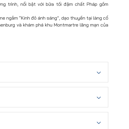
 trình, nổi bật với bữa tối đậm chất Pháp gồm
ne ngắm “Kinh đô ánh sáng”, dạo thuyền tại làng cổ
othenburg và khám phá khu Montmartre lãng mạn của
y Tân Sơn Nhất
, làm thủ tục đáp chuyến bay
 – 06:55
+1
)
bay 13 tiếng 30 phút
e Gaulle
, quý khách làm thủ tục nhập cảnh, lấy
máy bay.