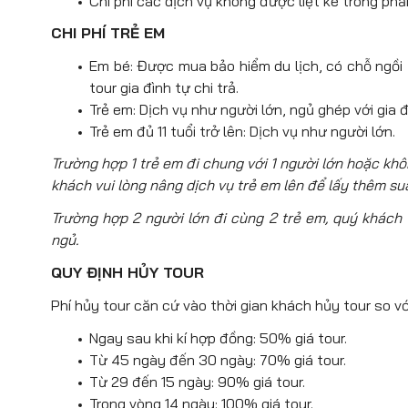
Chi phí các dịch vụ không được liệt kê trong ph
CHI PHÍ TRẺ EM
Em bé: Được mua bảo hiểm du lịch, có chỗ ngồi tr
tour gia đình tự chi trả.
Trẻ em: Dịch vụ như người lớn, ngủ ghép với gia đ
Trẻ em đủ 11 tuổi trở lên: Dịch vụ như người lớn.
Trường hợp 1 trẻ em đi chung với 1 người lớn hoặc kh
khách vui lòng nâng dịch vụ trẻ em lên để lấy thêm su
Trường hợp 2 người lớn đi cùng 2 trẻ em, quý khách v
ngủ.
QUY ĐỊNH HỦY TOUR
Phí hủy tour căn cứ vào thời gian khách hủy tour so vớ
Ngay sau khi kí hợp đồng: 50% giá tour.
Từ 45 ngày đến 30 ngày: 70% giá tour.
Từ 29 đến 15 ngày: 90% giá tour.
Trong vòng 14 ngày: 100% giá tour.