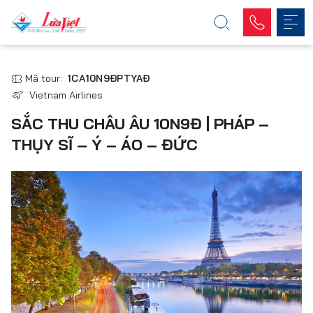
Mã tour:
1CA10N9ĐPTYAĐ
Vietnam Airlines
SẮC THU CHÂU ÂU 10N9Đ | PHÁP –
THỤY SĨ – Ý – ÁO – ĐỨC