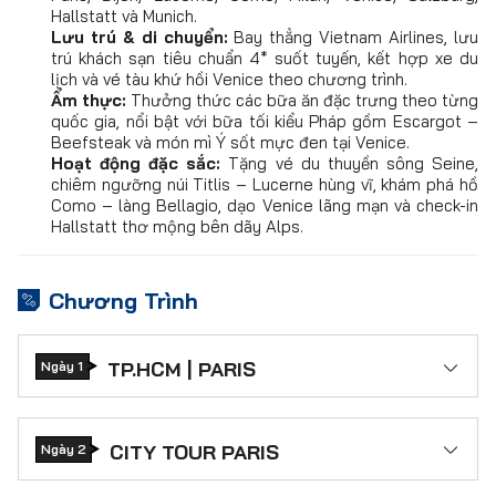
Hallstatt và Munich.
Lưu trú & di chuyển:
Bay thẳng Vietnam Airlines, lưu
trú khách sạn tiêu chuẩn 4* suốt tuyến, kết hợp xe du
lịch và vé tàu khứ hồi Venice theo chương trình.
Ẩm thực:
Thưởng thức các bữa ăn đặc trưng theo từng
quốc gia, nổi bật với bữa tối kiểu Pháp gồm Escargot –
Beefsteak và món mì Ý sốt mực đen tại Venice.
Hoạt động đặc sắc:
Tặng vé du thuyền sông Seine,
chiêm ngưỡng núi Titlis – Lucerne hùng vĩ, khám phá hồ
Como – làng Bellagio, dạo Venice lãng mạn và check-in
Hallstatt thơ mộng bên dãy Alps.
Chương Trình
TP.HCM | PARIS
Ngày 1
19:50
Quý khách tập trung tại
Sân bay Tân
Sơn Nhất
, làm thủ tục đáp chuyến bay đi
Paris, Pháp
. Thông tin chuyến bay:
CITY TOUR PARIS
Ngày 2
VN11 SGN – CDG (22:50 – 06:45
+1
)
bay 12
06:45
Đáp
Sân bay Charles de Gaulle
, quý