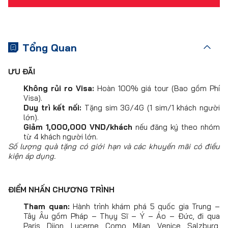
Tổng Quan
ƯU ĐÃI
Không rủi ro Visa:
Hoàn 100% giá tour (Bao gồm Phí
Visa).
Duy trì kết nối:
Tặng sim 3G/4G (1 sim/1 khách người
lớn).
Giảm 1,000,000 VND/khách
nếu đăng ký theo nhóm
từ 4 khách người lớn.
Số lượng quà tặng có giới hạn và các khuyến mãi có điều
kiện áp dụng.
ĐIỂM NHẤN CHƯƠNG TRÌNH
Tham quan:
Hành trình khám phá 5 quốc gia Trung –
Tây Âu gồm Pháp – Thụy Sĩ – Ý – Áo – Đức, đi qua
Paris, Dijon, Lucerne, Como, Milan, Venice, Salzburg,