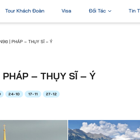
Tour Khách Đoàn
Visa
Đối Tác
Tin 
Ngân Hàng
N9Đ | PHÁP – THỤY SĨ – Ý
Tài Chính
Châu Á
Châu Úc
Thương Mại
Nhật Bản
Úc
Trung Quốc
 PHÁP – THỤY SĨ – Ý
Hàn Quốc
Đài Loan
9
24-10
17-11
27-12
Dubai
ả
Xem tất cả