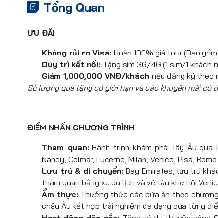
Tổng Quan
ƯU ĐÃI
Không rủi ro Visa:
Hoàn 100% giá tour (Bao gồm 
Duy trì kết nối:
Tặng sim 3G/4G (1 sim/1 khách n
Giảm 1,000,000 VNĐ/khách
nếu đăng ký theo 
Số lượng quà tặng có giới hạn và các khuyến mãi có đ
ĐIỂM NHẤN CHƯƠNG TRÌNH
Tham quan:
Hành trình khám phá Tây Âu qua P
Nancy, Colmar, Lucerne, Milan, Venice, Pisa, Rome 
Lưu trú & di chuyển:
Bay Emirates, lưu trú khá
tham quan bằng xe du lịch và vé tàu khứ hồi Venic
Ẩm thực:
Thưởng thức các bữa ăn theo chương t
châu Âu kết hợp trải nghiệm đa dạng qua từng đi
Hoạt động đặc sắc:
Tặng vé du thuyền sông Se