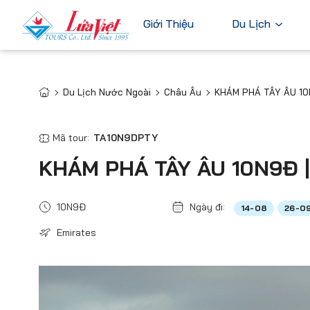
Giới Thiệu
Du Lịch
Du Lịch Nước Ngoài
Châu Âu
KHÁM PHÁ TÂY ÂU 10
Châu Âu
Du Lịch Nước Ngoài
Bỉ
Du Lịch Trong Nước
Mã tour:
TA10N9DPTY
Pháp
Tour Cao Cấp
KHÁM PHÁ TÂY ÂU 10N9Đ |
Đức
Ý
10N9Đ
Ngày đi:
14-08
26-0
Hà Lan
Emirates
Xem tất c