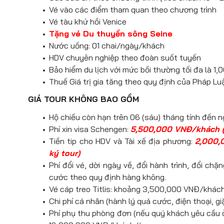
Vé vào các điểm tham quan theo chương trình
Dùng bữa tối tại nhà hàng địa phương.
nổi tiếng nhất của đất nước hình
Nghỉ đêm tại Rome hoặc khu vực lân
Đoàn di chuyển ra
Sân bay Leonardo
Nghỉ đêm ở Lucerne hoặc khu vực lâ
Vé tàu khứ hồi Venice
Piazza dei Miracoli. Được xây d
TP.HCM Thông tin chuyến bay:
Nhận phòng khách sạn, nghỉ ngơi.
Tặng vé Du thuyền sông Seine
nghiêng do nền đất yếu, tạo nên đ
Nước uống: 01 chai/ngày/khách
EK096 FCO – DXB (22:10 – 05
cẩm thạch trắng tinh xảo cùng lịc
Nghỉ đêm tại Metz hoặc khu vực lân
HDV chuyên nghiệp theo đoàn suốt tuyến
mỗi năm, trở thành một trong nhữ
Quá cảnh tại Sân bay Dubai 3 tiến
Bảo hiểm du lịch với mức bồi thường tối đa là 
(không bao gồm chi phí lên tháp)
Thuế Giá trị gia tăng theo quy định của Pháp Lu
Vương cung Thánh đường Pi
EK392 DXB – SGN (09:35 – 2
Romanesque, nổi bật với mặt tiền 
GIÁ TOUR KHÔNG BAO GỒM
vòm lớn chịu ảnh hưởng kiến trúc 
Quý khách dùng bữa và nghỉ đêm trên 
Hộ chiếu còn hạn trên 06 (sáu) tháng tính đến n
khảm tinh xảo. Bên trong nhà thờ l
Phí xin visa Schengen:
5,500,000 VNĐ/khách (đ
đó có bục giảng bằng đá cẩm thạ
Tiền tip cho HDV và Tài xế địa phương:
2,000,
(tham quan bên ngoài)
ký tour)
Quảng trường Piazza del Cam
Phí đổi vé, dời ngày về, đổi hành trình, đổi ch
bậc nhất nước Ý, được xem là trái 
cước theo quy định hàng không.
tượng với kiến trúc Trung cổ tuyệt 
Vé cáp treo Titlis: khoảng 3,500,000 VNĐ/khác
sôi động của lễ hội đua ngựa Pali
Chi phí cá nhân (hành lý quá cước, điện thoại, g
để du khách cảm nhận vẻ đẹp lịch
Phí phụ thu phòng đơn (nếu quý khách yêu cầu 
Tuscany.