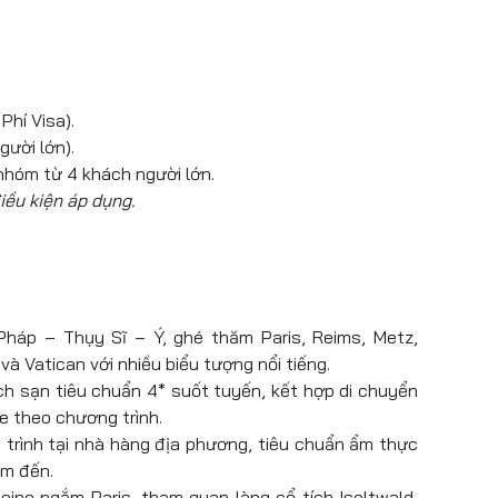
Phí Visa).
gười lớn).
nhóm từ 4 khách người lớn.
iều kiện áp dụng.
háp – Thụy Sĩ – Ý, ghé thăm Paris, Reims, Metz,
và Vatican với nhiều biểu tượng nổi tiếng.
ch sạn tiêu chuẩn 4* suốt tuyến, kết hợp di chuyển
e theo chương trình.
rình tại nhà hàng địa phương, tiêu chuẩn ẩm thực
ểm đến.
ine ngắm Paris, tham quan làng cổ tích Iseltwald,