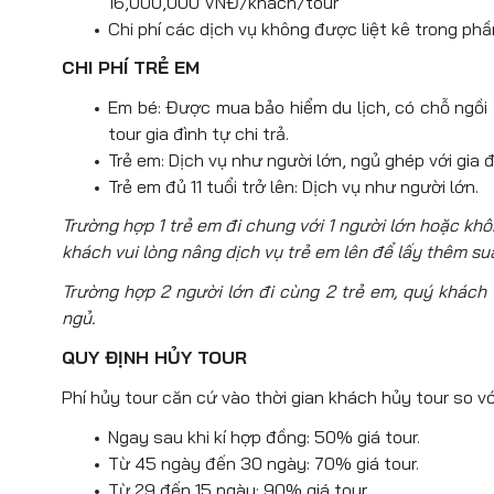
16,000,000 VNĐ/khách/tour
Dùng bữa tối tại nhà hàng địa phương.
Chi phí các dịch vụ không được liệt kê trong ph
Nhận phòng khách sạn, nghỉ ngơi.
CHI PHÍ TRẺ EM
Nghỉ đêm tại Pisa hoặc khu vực lân 
Em bé: Được mua bảo hiểm du lịch, có chỗ ngồi tr
tour gia đình tự chi trả.
Trẻ em: Dịch vụ như người lớn, ngủ ghép với gia đ
Trẻ em đủ 11 tuổi trở lên: Dịch vụ như người lớn.
Trường hợp 1 trẻ em đi chung với 1 người lớn hoặc kh
khách vui lòng nâng dịch vụ trẻ em lên để lấy thêm su
Trường hợp 2 người lớn đi cùng 2 trẻ em, quý khách v
ngủ.
QUY ĐỊNH HỦY TOUR
Phí hủy tour căn cứ vào thời gian khách hủy tour so vớ
Ngay sau khi kí hợp đồng: 50% giá tour.
Từ 45 ngày đến 30 ngày: 70% giá tour.
Từ 29 đến 15 ngày: 90% giá tour.