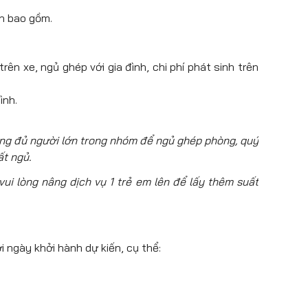
ần bao gồm.
cận.
ên xe, ngủ ghép với gia đình, chi phí phát sinh trên
ình.
ông đủ người lớn trong nhóm để ngủ ghép phòng, quý
ất ngủ.
ui lòng nâng dịch vụ 1 trẻ em lên để lấy thêm suất
i ngày khởi hành dự kiến, cụ thể: