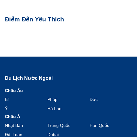
Điểm Đến Yêu Thích
Châu Âu
Châu Úc
Hàn Quốc
Nhật Bản
Du Lịch Nước Ngoài
Châu Âu
Bỉ
Pháp
Đức
Ý
Hà Lan
Châu Á
Nhật Bản
Trung Quốc
Hàn Quốc
Đài Loan
Dubai