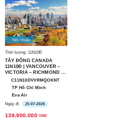
Tiêu chuẩn
Thời lượng: 11N10Đ
TÂY ĐÔNG CANADA
11N10Đ | VANCOUVER –
VICTORIA – RICHMOND –
MONTREAL – QUEBEC –
C11N10DVVRMQOKNT
OTTAWA – KINGSTON –
TP Hồ Chí Minh
NIAGARA FALLS –
Eva Air
TORONTO
Ngày đi:
25-07-2026
139.900.000
VNĐ