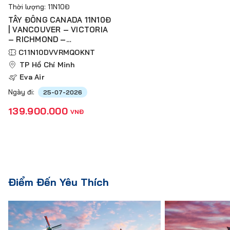
Thời lượng: 11N10Đ
TÂY ĐÔNG CANADA 11N10Đ
| VANCOUVER – VICTORIA
– RICHMOND –
MONTREAL – QUEBEC –
C11N10DVVRMQOKNT
OTTAWA – KINGSTON –
TP Hồ Chí Minh
NIAGARA FALLS –
Eva Air
TORONTO
Ngày đi:
25-07-2026
139.900.000
VNĐ
Điểm Đến Yêu Thích