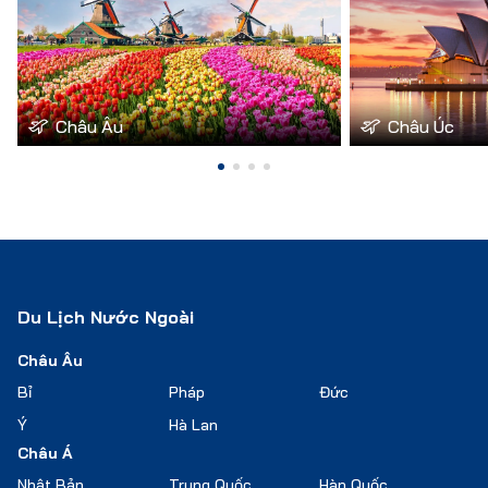
Châu Âu
Châu Úc
Du Lịch Nước Ngoài
Châu Âu
Bỉ
Pháp
Đức
Ý
Hà Lan
Châu Á
Nhật Bản
Trung Quốc
Hàn Quốc