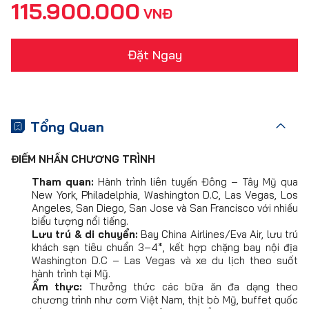
115.900.000
VNĐ
Đặt Ngay
Tổng Quan
ĐIỂM NHẤN CHƯƠNG TRÌNH
Tham quan:
Hành trình liên tuyến Đông – Tây Mỹ qua
New York, Philadelphia, Washington D.C, Las Vegas, Los
Angeles, San Diego, San Jose và San Francisco với nhiều
biểu tượng nổi tiếng.
Lưu trú & di chuyển:
Bay China Airlines/Eva Air, lưu trú
khách sạn tiêu chuẩn 3–4*, kết hợp chặng bay nội địa
Washington D.C – Las Vegas và xe du lịch theo suốt
hành trình tại Mỹ.
Ẩm thực:
Thưởng thức các bữa ăn đa dạng theo
chương trình như cơm Việt Nam, thịt bò Mỹ, buffet quốc