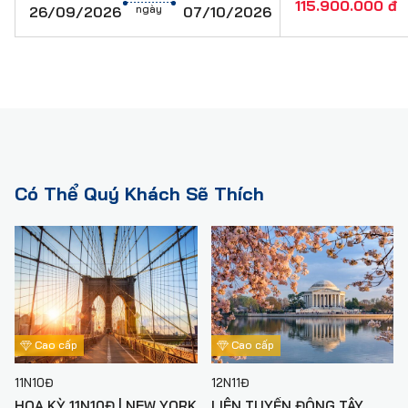
115.900.000 đ
ngày
26/09/2026
Nước uống: 02 chai /khách/ngày tại Mỹ
07/10/2026
Quà tặng: Ổ cắm đa năng + Mũ + Sim 4G
GIÁ TOUR KHÔNG BAO GỒM
Hộ chiếu còn hạn trên 06 (sáu) tháng tính đến ngày về.
Lệ phí xin visa Hoa Kỳ: 6,500,000 VNĐ/người (kể
cả trẻ em)
*trường hợp không đi tour cùng Lửa Việt
thì phí visa là 7,500,000 VND/khách
Chi phí cá nhân: điểm tham quan ngoài chương trình,
điện thoại, giặt ủi trong khách sạn…
Có Thể Quý Khách Sẽ Thích
Hành lý quá cước quy định, xe vận chuyển và HDV
ngoài giờ…
Tiền bồi dưỡng cho HDV và tài xế địa phương: 120
USD/khách/tour (~3,300,000 VND)
Chi phí phụ thu phòng đơn (nếu khách có nhu cầu ngủ
một mình) 29,000,000 VND/người/tour.
Chi phí các dịch vụ không được liệt kê trong phần bao
gồm.
Chi phí dời ngày và đổi chặng bay (nếu có yêu cầu).
Cao cấp
Cao cấp
CHI PHÍ TRẺ EM
11N10Đ
12N11Đ
Em bé: Được mua bảo hiểm du lịch, có chỗ ngồi trên
HOA KỲ 11N10Đ | NEW YORK
LIÊN TUYẾN ĐÔNG TÂY