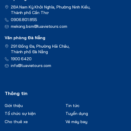
28A Nam Kỳ Khởi Nghĩa, Phường Ninh Kiều,
Thành phố Cần Thơ
0906.801.855
mekong.bsm@luavietours.com
Văn phòng Đà Nẵng
291 Đống Đa, Phường Hải Châu,
Thành phố Đà Nẵng
1900 6420
info@luavietours.com
Thông tin
Giới thiệu
Tin tức
Tổ chức sự kiện
Tuyển dụng
Cho thuê xe
Vé máy bay