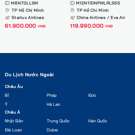
MEXICO
VEGAS – RED ROCK
M8N7DLLSM
M12N11DNPWLRLSSS
là thành công khi có xác nhận của Lửa Việt bằng email
CANYON – LOS ANGELES
TP Hồ Chí Minh
TP Hồ Chí Minh
hoặc văn bản.
– SAN DIEGO – SAN JOSE
Starlux Airlines
China Airlines / Eva Air
– SAN FRANCISCO
61.900.000
119.990.000
VNĐ
VNĐ
Du Lịch Nước Ngoài
Châu Âu
Bỉ
Pháp
Đức
Ý
Hà Lan
Châu Á
Nhật Bản
Trung Quốc
Hàn Quốc
Đài Loan
Dubai