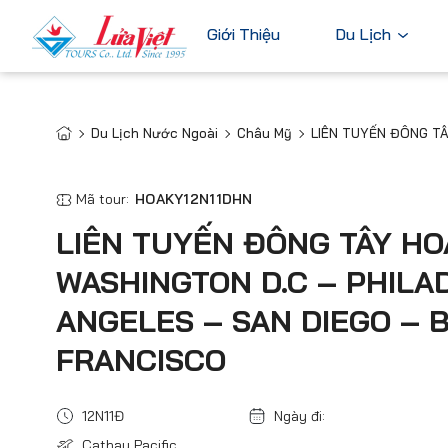
Giới Thiệu
Du Lịch
Du Lịch Nước Ngoài
Châu Mỹ
LIÊN TUYẾN ĐÔNG TÂY HOA KỲ 12N1
SAN JOSE – SAN FRANCISCO
Châu Âu
Du Lịch Nước Ngoài
Bỉ
Du Lịch Trong Nước
Mã tour:
HOAKY12N11DHN
Pháp
Tour Cao Cấp
LIÊN TUYẾN ĐÔNG TÂY HOA
Đức
WASHINGTON D.C – PHILAD
Ý
ANGELES – SAN DIEGO – 
Hà Lan
Xem tất c
FRANCISCO
12N11Đ
Ngày đi:
Cathay Pacific