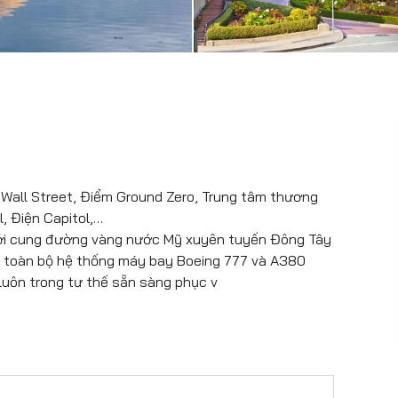
́nh Wall Street, Điểm Ground Zero, Trung tâm thương
l, Điện Capitol,…
với cung đường vàng nước Mỹ xuyên tuyến Đông Tây
i toàn bộ hệ thống máy bay Boeing 777 và A380
luôn trong tư thế sẵn sàng phục v