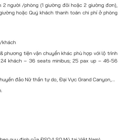
ại hình dịch vụ nào.
ạn bỏ lỡ tại khu vực Fisherman’s Wharf
như ngắm
n 2 người /phòng (1 giường đôi hoặc 2 giường đơn),
hưởng thức món cua luộc trứ danh ngay tại bến
 giường hoặc Quý khách thanh toán chi phí ở phòng
ghệ thuật hấp dẫn cả ngày lẫn đêm,…
ung nghệ thuật
Fine Art Palace
– tại đây quý
ng bức hình đẹp nhất về nghệ thuật xây dựng
rancisco.
$/khách
uare: vừa là một điểm tham quan hấp dẫn, vừa
& phương tiện vận chuyển khác phù hợp với lộ trình
 San Francisco, thu hút rất nhiều sự quan tâm
i 24 khách – 36 seats minibus; 25 pax up – 46-56
 đây, bạn có thể tìm thấy các mặt hàng có giá
giá cao. Các thương hiệu nổi tiếng có mặt tại
ermes, Gucci, Prada…
thuyền đảo Nữ thần tự do, Đại Vực Grand Canyon,…
. Sau bữa tối, Xe đưa quý khách ra sân bay đáp
.
 theo quy định của ĐSQ/LSQ Mỹ tại Việt Nam)