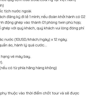
nh)
 Minh:
ốc tịch nước ngoài.
ch đăng ký đi lẻ 1 mình; nếu đoàn khởi hành có 02
inh động ghép vào thành 01 phòng twin phù hợp;
 ghép với quý khách, quý khách vui lòng đóng phí
các nước (10USD/khách/ngày) x 12 ngày.
à quần áo, hành lý quá cước…
ng hạng vé máy bay.
).
 (nếu có từ phía hãng hàng không)
 phụ thuộc vào thời điểm chốt tour và sẽ được