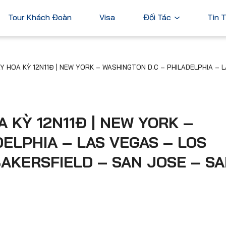
Tour Khách Đoàn
Visa
Đối Tác
Tin 
Ngân Hàng
1Đ | NEW YORK – WASHINGTON D.C – PHILADELPHIA – LAS VEGAS – LOS ANGELES – SAN DIEGO – BAKERSFIELD –
Tài Chính
Châu Á
Châu Úc
Thương Mại
Nhật Bản
Úc
Trung Quốc
 KỲ 12N11Đ | NEW YORK –
Hàn Quốc
ELPHIA – LAS VEGAS – LOS
Đài Loan
BAKERSFIELD – SAN JOSE – S
Dubai
ả
Xem tất cả