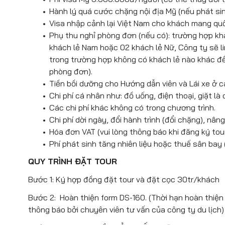
Hành lý quá cước chặng nội địa Mỹ (nếu phát si
Hành trình chuyến bay về TP. Hồ Chí
Visa nhập cảnh lại Việt Nam cho khách mang qu
CX 851 SFOHKG 2310 0510+2
Phụ thu nghỉ phòng đơn (nếu có): trường hợp khá
khách lẻ Nam hoặc 02 khách lẻ Nữ, Công ty sẽ l
CX 767 HKGSGN 0820 1005
trong trường hợp không có khách lẻ nào khác để
phòng đơn).
Tiền bồi dưỡng cho Hướng dẫn viên và Lái xe ở 
Chi phí cá nhân như: đồ uống, điện thoại, giặt l
Các chi phí khác không có trong chương trình.
Chi phí dời ngày, đổi hành trình (đổi chặng), nâ
Hóa đơn VAT (vui lòng thông báo khi đăng ký tour
Phí phát sinh tăng nhiên liệu hoặc thuế sân bay
QUY TRÌNH ĐẶT TOUR
Bước 1:
Ký hợp đồng đặt tour và đặt cọc 30tr/khách
Bước 2:
Hoàn thiện form DS-160. (Thời hạn hoàn thiện
thông báo bởi chuyên viên tư vấn của công ty du lịch)