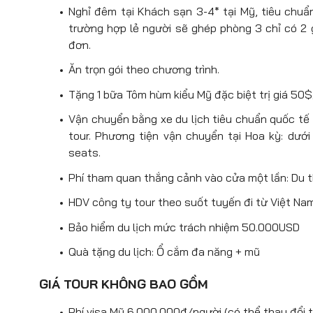
trước khi đặt vé máy bay hoặc bất kỳ lo
động thú vị sẽ rất đáng tiếc nếu b
Nghỉ đêm tại Khách sạn 3-4* tại Mỹ, tiêu chuẩ
sư tử phơi mình trên các bè gỗ, t
trường hợp lẻ người sẽ ghép phòng 3 chỉ có 2
cảng, đắm mình trong không gian n
đơn.
Đoàn ghé thăm và chụp hình tại c
khách có cơ hội được ghi lại nhữ
Ăn trọn gói theo chương trình.
cũng như lối kiến trúc cổ của San F
Tặng 1 bữa Tôm hùm kiểu Mỹ đặc biệt trị giá 50
14h00:
Quý khách lên xe đến Union Sq
Vận chuyển bằng xe du lịch tiêu chuẩn quốc tế 
là thiên đường mua sắm nổi tiếng của
tour. Phương tiện vận chuyển tại Hoa kỳ: dướ
của du khách trong và ngoài nước. Tại
seats.
bình dân đến những mặt hàng cao cấp 
Union Square gồm có Cartier, Bulgari, H
Phí tham quan thắng cảnh vào cửa một lần: Du 
18h00
: Quý khách ăn tối tại nhà hàng
HDV công ty tour theo suốt tuyến đi từ Việt Nam
chuyến bay đêm về Việt Nam
Bảo hiểm du lịch mức trách nhiệm 50.000USD
Hành trình chuyến bay về Hà Nội:
Quà tặng du lịch: Ổ cắm đa năng + mũ
CX 851 SFOHKG 2310 0510+2
GIÁ TOUR KHÔNG BAO GỒM
CX 741 HKGHAN 0845 0955
Phí visa Mỹ 6.000.000đ/người (có thể thay đổi