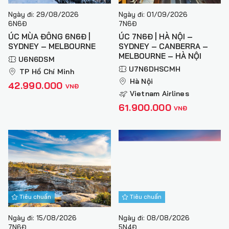
hoặc văn bản.
Ngày đi: 29/08/2026
Ngày đi: 01/09/2026
6N6Đ
7N6Đ
ÚC MÙA ĐÔNG 6N6Đ |
ÚC 7N6Đ | HÀ NỘI –
SYDNEY – MELBOURNE
SYDNEY – CANBERRA –
MELBOURNE – HÀ NỘI
U6N6DSM
U7N6DHSCMH
TP Hồ Chí Minh
Hà Nội
42.990.000
VNĐ
Vietnam Airlines
61.900.000
VNĐ
Tiêu chuẩn
Tiêu chuẩn
Ngày đi: 15/08/2026
Ngày đi: 08/08/2026
7N6Đ
5N4Đ