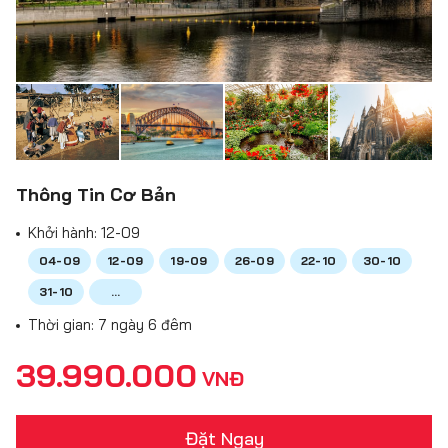
Thông Tin Cơ Bản
Khởi hành:
12-09
04-09
12-09
19-09
26-09
22-10
30-10
31-10
...
Thời gian: 7 ngày 6 đêm
39.990.000
VNĐ
Đặt Ngay