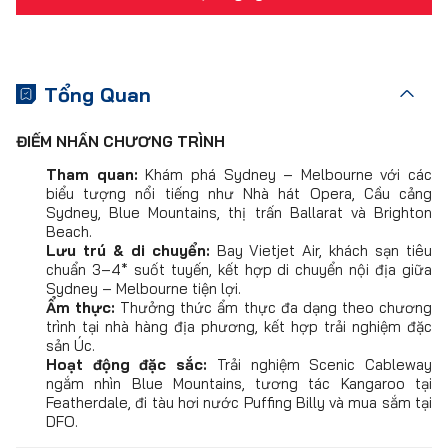
Tổng Quan
ĐIỂM NHẤN CHƯƠNG TRÌNH
Tham quan:
Khám phá Sydney – Melbourne với các
biểu tượng nổi tiếng như Nhà hát Opera, Cầu cảng
Sydney, Blue Mountains, thị trấn Ballarat và Brighton
Beach.
Lưu trú & di chuyển:
Bay Vietjet Air, khách sạn tiêu
chuẩn 3–4* suốt tuyến, kết hợp di chuyển nội địa giữa
Sydney – Melbourne tiện lợi.
Ẩm thực:
Thưởng thức ẩm thực đa dạng theo chương
trình tại nhà hàng địa phương, kết hợp trải nghiệm đặc
sản Úc.
Hoạt động đặc sắc:
Trải nghiệm Scenic Cableway
ngắm nhìn Blue Mountains, tương tác Kangaroo tại
Featherdale, đi tàu hơi nước Puffing Billy và mua sắm tại
DFO.