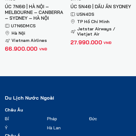
ÚC 7N6Đ | HÀ NỘI –
ÚC 5N4Đ | DẤU ẤN SYDNEY
MELBOURNE – CANBERRA
U5N4DS
– SYDNEY – HÀ NỘI
TP Hồ Chí Minh
U7N6DMCS
Jetstar Airways /
Hà Nội
Vietjet Air
Vietnam Airlines
27.990.000
VNĐ
66.900.000
VNĐ
Du Lịch Nước Ngoài
Châu Âu
Bỉ
Pháp
Đức
Ý
Hà Lan
Châu Á