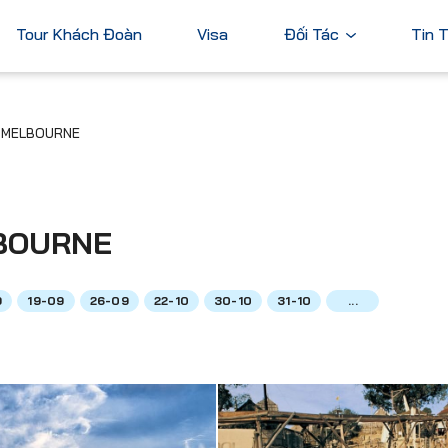
Tour Khách Đoàn
Visa
Đối Tác
Tin 
Ngân Hàng
– MELBOURNE
Tài Chính
Châu Á
Châu Úc
Thương Mại
Nhật Bản
Úc
Trung Quốc
LBOURNE
Hàn Quốc
Đài Loan
9
19-09
26-09
22-10
30-10
31-10
...
Dubai
ả
Xem tất cả