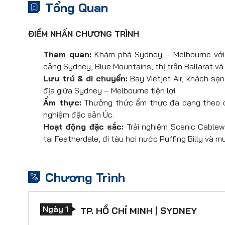
Tổng Quan
ĐIỂM NHẤN CHƯƠNG TRÌNH
Tham quan:
Khám phá Sydney – Melbourne với 
cảng Sydney, Blue Mountains, thị trấn Ballarat và
Lưu trú & di chuyển:
Bay Vietjet Air, khách sạ
địa giữa Sydney – Melbourne tiện lợi.
Ẩm thực:
Thưởng thức ẩm thực đa dạng theo ch
nghiệm đặc sản Úc.
Hoạt động đặc sắc:
Trải nghiệm Scenic Cablew
tại Featherdale, đi tàu hơi nước Puffing Billy và 
Chương Trình
Ngày 1
TP. HỒ CHÍ MINH | SYDNEY