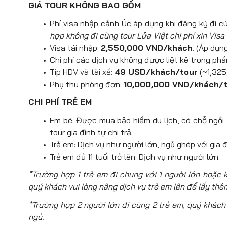
GIÁ TOUR KHÔNG BAO GỒM
Phí visa nhập cảnh Úc áp dụng khi đăng ký đi c
hợp không đi cùng tour Lửa Việt chi phí xin Visa
Visa tái nhập:
2,550,000 VND/khách
. (Áp dụn
Chi phí các dịch vụ không được liệt kê trong ph
Tip HDV và tài xế:
49 USD/khách/tour
(~1,325
Phụ thu phòng đơn:
10,000,000 VND/khách/
CHI PHÍ TRẺ EM
Em bé: Được mua bảo hiểm du lịch, có chỗ ngồi tr
tour gia đình tự chi trả.
Trẻ em: Dịch vụ như người lớn, ngủ ghép với gia đ
Trẻ em đủ 11 tuổi trở lên: Dịch vụ như người lớn.
*Trường hợp 1 trẻ em đi chung với 1 người lớn hoặc
quý khách vui lòng nâng dịch vụ trẻ em lên để lấy thê
*Trường hợp 2 người lớn đi cùng 2 trẻ em, quý khách 
ngủ.