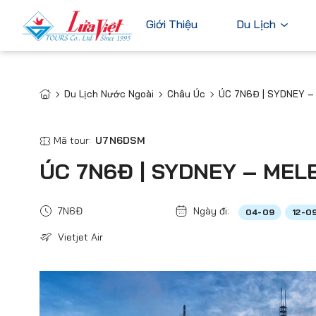
Giới Thiệu
Du Lịch
Du Lịch Nước Ngoài
Châu Úc
ÚC 7N6Đ | SYDNEY 
Châu Âu
Du Lịch Nước Ngoài
Bỉ
Du Lịch Trong Nước
Mã tour:
U7N6DSM
Pháp
Tour Cao Cấp
ÚC 7N6Đ | SYDNEY – ME
Đức
Ý
7N6Đ
Ngày đi:
04-09
12-0
Hà Lan
Vietjet Air
Xem tất c