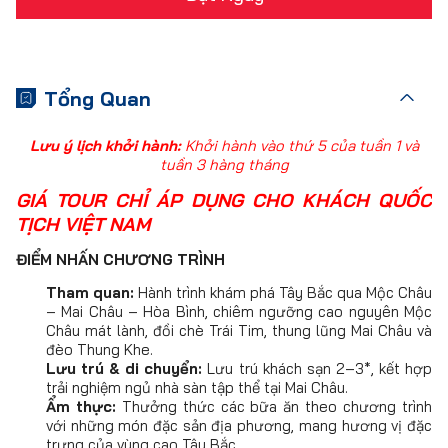
Tổng Quan
Lưu ý lịch khởi hành:
Khởi hành vào thứ 5 của tuần 1 và
tuần 3 hàng tháng
GIÁ TOUR CHỈ ÁP DỤNG CHO KHÁCH QUỐC
TỊCH VIỆT NAM
ĐIỂM NHẤN CHƯƠNG TRÌNH
Tham quan:
Hành trình khám phá Tây Bắc qua Mộc Châu
– Mai Châu – Hòa Bình, chiêm ngưỡng cao nguyên Mộc
Châu mát lành, đồi chè Trái Tim, thung lũng Mai Châu và
đèo Thung Khe.
Lưu trú & di chuyển:
Lưu trú khách sạn 2–3*, kết hợp
trải nghiệm ngủ nhà sàn tập thể tại Mai Châu.
Ẩm thực:
Thưởng thức các bữa ăn theo chương trình
với những món đặc sản địa phương, mang hương vị đặc
trưng của vùng cao Tây Bắc.