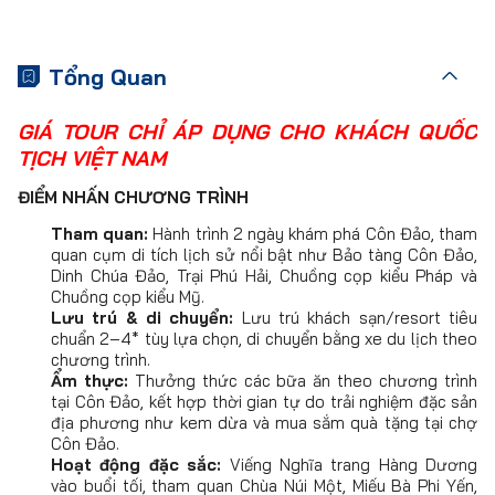
Tổng Quan
GIÁ TOUR CHỈ ÁP DỤNG CHO KHÁCH QUỐC
TỊCH VIỆT NAM
ĐIỂM NHẤN CHƯƠNG TRÌNH
Tham quan:
Hành trình 2 ngày khám phá Côn Đảo, tham
quan cụm di tích lịch sử nổi bật như Bảo tàng Côn Đảo,
Dinh Chúa Đảo, Trại Phú Hải, Chuồng cọp kiểu Pháp và
Chuồng cọp kiểu Mỹ.
Lưu trú & di chuyển:
Lưu trú khách sạn/resort tiêu
chuẩn 2–4* tùy lựa chọn, di chuyển bằng xe du lịch theo
chương trình.
Ẩm thực:
Thưởng thức các bữa ăn theo chương trình
tại Côn Đảo, kết hợp thời gian tự do trải nghiệm đặc sản
địa phương như kem dừa và mua sắm quà tặng tại chợ
Côn Đảo.
Hoạt động đặc sắc:
Viếng Nghĩa trang Hàng Dương
vào buổi tối, tham quan Chùa Núi Một, Miếu Bà Phi Yến,