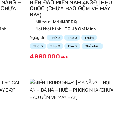
À NẴNG –
BIỂN ĐẢO MIỀN NAM 4N3Đ | PHÚ
 (CHƯA
QUỐC (CHƯA BAO GỒM VÉ MÁY
BAY)
Mã tour:
MN4N3DPQ
inh
Nơi khởi hành:
TP Hồ Chí Minh
Ngày đi:
Thứ 2
Thứ 3
Thứ 4
Thứ 5
Thứ 6
Thứ 7
Chủ nhật
4.990.000
VNĐ