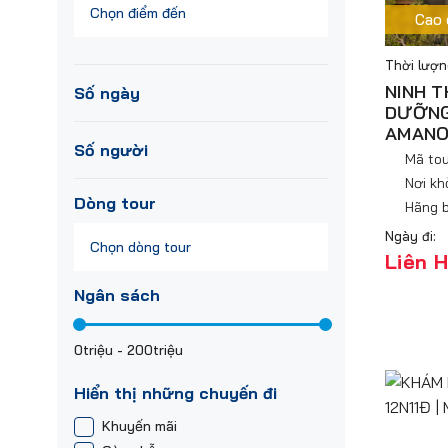
Cao 
Thời lượn
NINH T
Số ngày
DƯỠNG 
AMANO
1-3 ngày
4-7 ngày
Số người
Mã tou
Nơi kh
8-14 ngày
Trên 14 ngày
1 người
2 người
Dòng tour
Hãng b
Ngày đi:
3-5 người
5+ người
Liên 
Ngân sách
0triệu
-
200triệu
Hiển thị những chuyến đi
Khuyến mãi