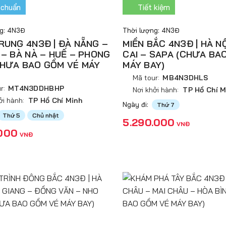
 chuẩn
Tiết kiệm
ng: 4N3Đ
Thời lượng: 4N3Đ
RUNG 4N3Đ | ĐÀ NẴNG –
MIỀN BẮC 4N3Đ | HÀ N
 – BÀ NÀ – HUẾ – PHONG
CAI – SAPA (CHƯA BA
CHƯA BAO GỒM VÉ MÁY
MÁY BAY)
Mã tour:
MB4N3DHLS
r:
MT4N3DDHBHP
Nơi khởi hành:
TP Hồ Chí M
ởi hành:
TP Hồ Chí Minh
Ngày đi:
Thứ 7
Thứ 5
Chủ nhật
5.290.000
VNĐ
.000
VNĐ