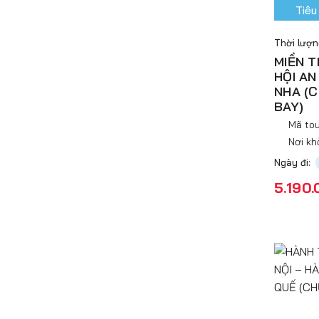
Tiêu
Thời lượ
MIỀN T
HỘI AN
NHA (
BAY)
Mã tou
Nơi kh
Ngày đi:
5.190