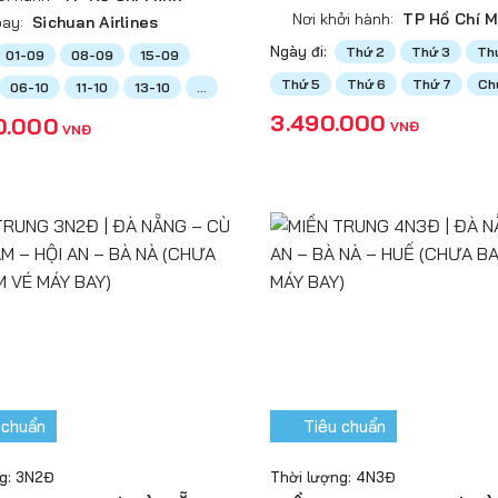
Nơi khởi hành:
TP Hồ Chí M
ay:
Sichuan Airlines
Ngày đi:
Thứ 2
Thứ 3
Th
01-09
08-09
15-09
Thứ 5
Thứ 6
Thứ 7
Ch
06-10
11-10
13-10
...
3.490.000
0.000
VNĐ
VNĐ
 chuẩn
Tiêu chuẩn
g: 3N2Đ
Thời lượng: 4N3Đ