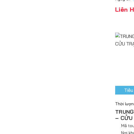
Liên 
Tiêu
Thời lượ
TRUNG
– CỬU
Mã tou
Nơi kh