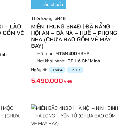
Tiêu chuẩn
Thời lượng: 5N4Đ
ỘI – LÀO
MIỀN TRUNG 5N4Đ | ĐÀ NẴNG –
O GỒM VÉ
HỘI AN – BÀ NÀ – HUẾ – PHONG
NHA (CHƯA BAO GỒM VÉ MÁY
BAY)
Mã tour:
MT5N4DDHBHP
inh
Nơi khởi hành:
TP Hồ Chí Minh
Ngày đi:
Thứ 4
Thứ 7
5.490.000
VNĐ