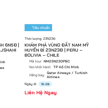
Tiêu chuẩn
Thời lượng: 23N23Đ
H 6N5Đ |
KHÁM PHÁ VÙNG ĐẤT NAM MỸ
AJSHAHI
HUYỀN BÍ 23N23Đ | PERU –
BOLIVIA – CHILE
Mã tour:
NM23N23DPBC
inh
Nơi khởi hành:
TP Hồ Chí Minh
nes
Qatar Airways / Turkish
Hãng bay:
Airlines
Ngày đi:
15-09
Liên Hệ Ngay