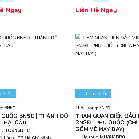
Hệ Ngay
Liên Hệ Ngay
 chuẩn
Tiêu chuẩn
ng: 6N5Đ
Thời lượng: 3N2Đ
 QUỐC 6N5Đ | THÀNH ĐÔ
THAM QUAN BIỂN ĐẢO 
 TRẠI CÂU
3N2Đ | PHÚ QUỐC (CH
GỒM VÉ MÁY BAY)
r:
TQ6N5DTC
Mã tour:
MN3N2DPQ
ởi hành:
TP Hồ Chí Minh