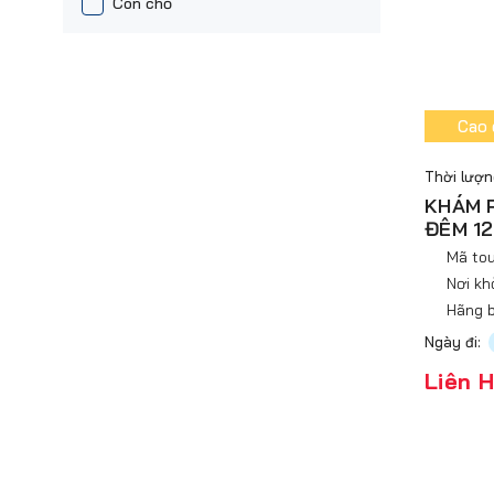
Còn chỗ
Cao 
Thời lượn
KHÁM 
ĐÊM 1
Mã tou
Nơi kh
Hãng b
Ngày đi:
Liên 