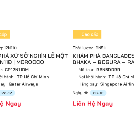
cấp
Cao cấp
g: 12N11Đ
Thời lượng: 6N5Đ
PHÁ XỨ SỞ NGHÌN LẺ MỘT
KHÁM PHÁ BANGLADES
2N11Đ | MOROCCO
DHAKA – BOGURA – R
r:
CP12N11DM
Mã tour:
B6N5DDBR
ởi hành:
TP Hồ Chí Minh
Nơi khởi hành:
TP Hồ Chí M
ay:
Qatar Airways
Hãng bay:
Singapore Airli
Ngày đi:
22-12
26-12
Hệ Ngay
Liên Hệ Ngay