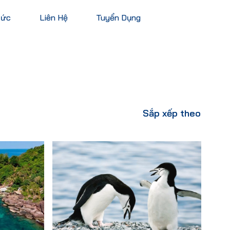
Tức
Liên Hệ
Tuyển Dụng
English
Châu Mỹ
Châu Phi
Hoa Kỳ
Ai Cập
Sắp xếp theo
Canada
Nam Phi
Mexico
Mauritius
Cuba
Kenya
Argentina
Xem tất cả