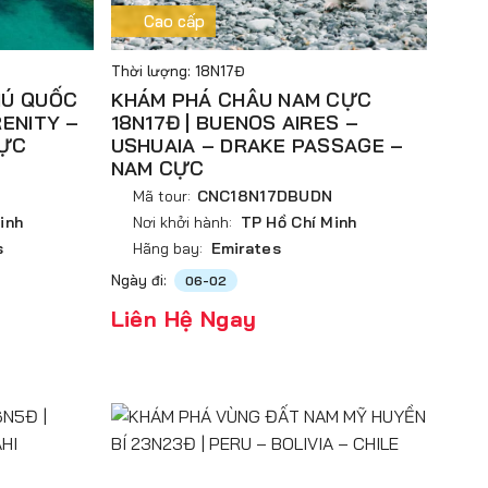
Cao cấp
Thời lượng: 18N17Đ
HÚ QUỐC
KHÁM PHÁ CHÂU NAM CỰC
RENITY –
18N17Đ | BUENOS AIRES –
HỰC
USHUAIA – DRAKE PASSAGE –
NAM CỰC
Mã tour:
CNC18N17DBUDN
inh
Nơi khởi hành:
TP Hồ Chí Minh
s
Hãng bay:
Emirates
Ngày đi:
06-02
Liên Hệ Ngay