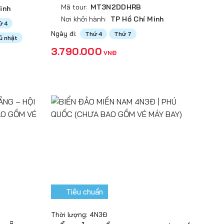
Mã tour:
MT3N2DDHRB
inh
Nơi khởi hành:
TP Hồ Chí Minh
ứ 4
Ngày đi:
Thứ 4
Thứ 7
ủ nhật
3.790.000
VNĐ
Tiêu chuẩn
Thời lượng: 4N3Đ