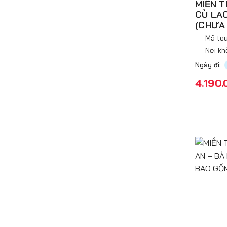
MIỀN T
CÙ LAO
(CHƯA
Mã tou
Nơi kh
Ngày đi:
4.190