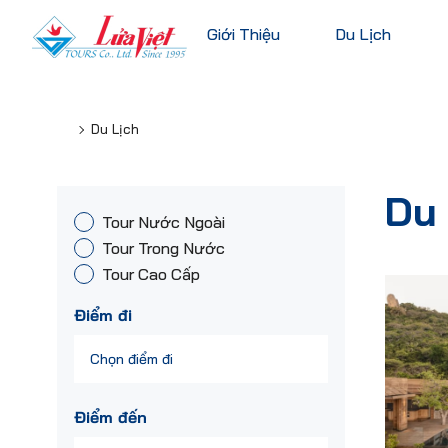
Giới Thiệu
Du Lịch
Du Lịch
Châu Âu
Du Lịch Nước Ngoài
Bỉ
Du 
Du Lịch Trong Nước
Tour Nước Ngoài
Pháp
Tour Cao Cấp
Tour Trong Nước
Đức
Tour Cao Cấp
Ý
Hà Lan
Điểm đi
Xem tất c
Điểm đến