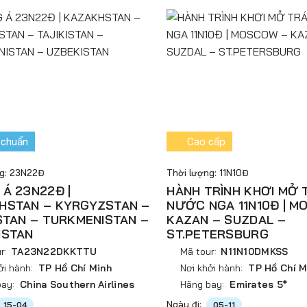
 chuẩn
Cao cấp
ng: 23N22Đ
Thời lượng: 11N10Đ
Á 23N22Đ |
HÀNH TRÌNH KHƠI MỞ T
HSTAN – KYRGYZSTAN –
NƯỚC NGA 11N10Đ | M
STAN – TURKMENISTAN –
KAZAN – SUZDAL –
ISTAN
ST.PETERSBURG
r:
TA23N22DKKTTU
Mã tour:
N11N10DMKSS
ởi hành:
TP Hồ Chí Minh
Nơi khởi hành:
TP Hồ Chí M
ay:
China Southern Airlines
Hãng bay:
Emirates 5*
Ngày đi:
15-04
05-11