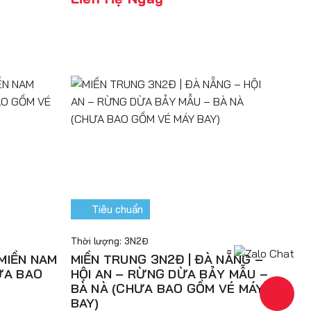
Tiêu chuẩn
Thời lượng: 3N2Đ
MIỀN NAM
MIỀN TRUNG 3N2Đ | ĐÀ NẴNG –
ƯA BAO
HỘI AN – RỪNG DỪA BẢY MẪU –
BÀ NÀ (CHƯA BAO GỒM VÉ MÁY
BAY)