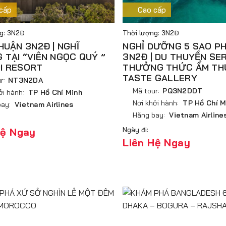
cấp
Cao cấp
g: 3N2Đ
Thời lượng: 3N2Đ
HUẬN 3N2Đ | NGHĨ
NGHỈ DƯỠNG 5 SAO P
TẠI “VIÊN NGỌC QUÝ ”
3N2Đ | DU THUYỀN SE
I RESORT
THƯỞNG THỨC ẨM T
TASTE GALLERY
r:
NT3N2DA
Mã tour:
PQ3N2DDT
ởi hành:
TP Hồ Chí Minh
Nơi khởi hành:
TP Hồ Chí M
ay:
Vietnam Airlines
Hãng bay:
Vietnam Airline
Hệ Ngay
Ngày đi:
Liên Hệ Ngay