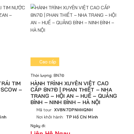
Cao cấp
Thời lượng: 8N7Đ
RÁI TIM
HÀNH TRÌNH XUYÊN VIỆT CAO
OSCOW –
CẤP 8N7Đ | PHAN THIẾT – NHA
TRANG – HỘI AN – HUẾ – QUẢNG
BÌNH – NINH BÌNH – HÀ NỘI
Mã tour:
XV8N7DPNHHQNH
inh
Nơi khởi hành:
TP Hồ Chí Minh
Ngày đi:
Liên Hệ Ngay