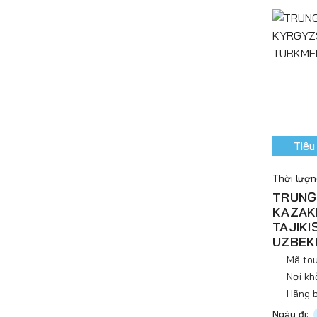
Tiêu
Thời lượ
TRUNG 
KAZAK
TAJIKI
UZBEK
Mã tou
Nơi kh
Hãng b
Ngày đi: