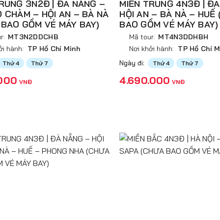
RUNG 3N2Đ | ĐÀ NẴNG –
MIỀN TRUNG 4N3Đ | Đ
 CHÀM – HỘI AN – BÀ NÀ
HỘI AN – BÀ NÀ – HUẾ
 BAO GỒM VÉ MÁY BAY)
BAO GỒM VÉ MÁY BAY)
r:
MT3N2DDCHB
Mã tour:
MT4N3DDHBH
ởi hành:
TP Hồ Chí Minh
Nơi khởi hành:
TP Hồ Chí M
Ngày đi:
Thứ 4
Thứ 7
Thứ 4
Thứ 7
.000
4.690.000
VNĐ
VNĐ