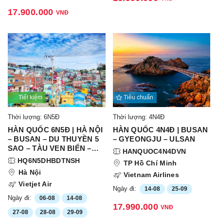
17.900.000
VNĐ
Tiết kiệm
Tiêu chuẩn
Thời lượng: 6N5Đ
Thời lượng: 4N4Đ
HÀN QUỐC 6N5Đ | HÀ NỘI
HÀN QUỐC 4N4Đ | BUSAN
– BUSAN – DU THUYỀN 5
– GYEONGJU – ULSAN
SAO – TÀU VEN BIỂN –
HANQUOC4N4DVN
NAMI – SEOUL – HÀ NỘI
HQ6N5DHBDTNSH
TP Hồ Chí Minh
Hà Nội
Vietnam Airlines
Vietjet Air
Ngày đi:
14-08
25-09
Ngày đi:
06-08
14-08
17.990.000
VNĐ
27-08
28-08
29-09