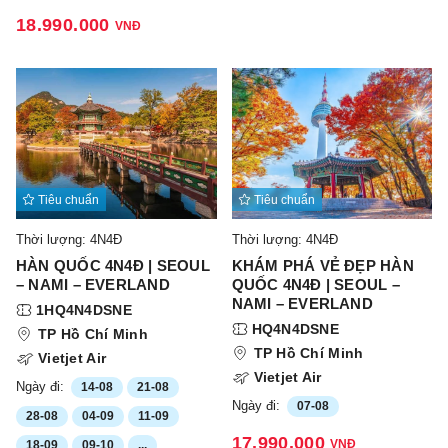
18.990.000
VNĐ
Tiêu chuẩn
Tiêu chuẩn
Thời lượng: 4N4Đ
Thời lượng: 4N4Đ
HÀN QUỐC 4N4Đ | SEOUL
KHÁM PHÁ VẺ ĐẸP HÀN
– NAMI – EVERLAND
QUỐC 4N4Đ | SEOUL –
NAMI – EVERLAND
1HQ4N4DSNE
HQ4N4DSNE
TP Hồ Chí Minh
TP Hồ Chí Minh
Vietjet Air
Vietjet Air
Ngày đi:
14-08
21-08
Ngày đi:
07-08
28-08
04-09
11-09
17.990.000
VNĐ
18-09
09-10
...