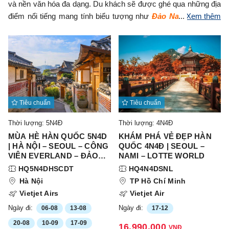
và nền văn hóa đa dạng. Du khách sẽ được ghé qua những địa
điểm nổi tiếng mang tính biểu tượng như
Đảo Nami, Tháp N’
Xem thêm
Seoul, Cung điện Gyeongbokgung
,…
Ngoài ra, du khách còn
được tham gia vào nhiều hoạt động thú vị như
mặc Hanbok
,
dạo chợ đêm
thưởng thức món ăn đường phố,… Chần chờ gì
nữa mà không đặt tour tại Lửa Việt ngay thôi nào và nhận nhiều
ưu đãi đặc quyền.
Tiêu chuẩn
Tiêu chuẩn
Thời lượng: 5N4Đ
Thời lượng: 4N4Đ
MÙA HÈ HÀN QUỐC 5N4D
KHÁM PHÁ VẺ ĐẸP HÀN
| HÀ NỘI – SEOUL – CÔNG
QUỐC 4N4Đ | SEOUL –
VIÊN EVERLAND – ĐẢO
NAMI – LOTTE WORLD
NAMI – THÁP NAMSAN
HQ5N4DHSCDT
HQ4N4DSNL
Hà Nội
TP Hồ Chí Minh
Vietjet Airs
Vietjet Air
Ngày đi:
Ngày đi:
06-08
13-08
17-12
20-08
10-09
17-09
16.990.000
VNĐ