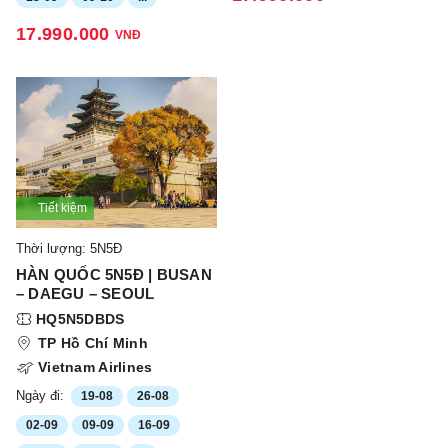
17.990.000
VNĐ
Tiết kiệm
Thời lượng: 5N5Đ
HÀN QUỐC 5N5Đ | BUSAN
– DAEGU – SEOUL
HQ5N5DBDS
TP Hồ Chí Minh
Vietnam Airlines
Ngày đi:
19-08
26-08
02-09
09-09
16-09