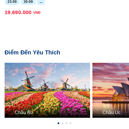
23-09
30-09
...
19.690.000
VNĐ
Điểm Đến Yêu Thích
Châu Âu
Châu Úc