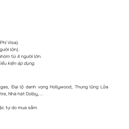
Phí Visa).
ười lớn).
hóm từ 4 người lớn.
iều kiện áp dụng.
gas, Đại lộ danh vọng Hollywood, Thung lũng Lửa
tre, Nhà hát Dolby,….
ặc tự do mua sắm.