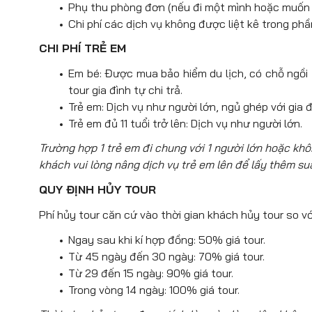
Phụ thu phòng đơn (nếu đi một mình hoặc muốn 
Chi phí các dịch vụ không được liệt kê trong ph
CHI PHÍ TRẺ EM
Em bé: Được mua bảo hiểm du lịch, có chỗ ngồi tr
tour gia đình tự chi trả.
Trẻ em: Dịch vụ như người lớn, ngủ ghép với gia đ
Trẻ em đủ 11 tuổi trở lên: Dịch vụ như người lớn.
Trường hợp 1 trẻ em đi chung với 1 người lớn hoặc kh
khách vui lòng nâng dịch vụ trẻ em lên để lấy thêm su
QUY ĐỊNH HỦY TOUR
Phí hủy tour căn cứ vào thời gian khách hủy tour so vớ
Ngay sau khi kí hợp đồng: 50% giá tour.
Từ 45 ngày đến 30 ngày: 70% giá tour.
Từ 29 đến 15 ngày: 90% giá tour.
Trong vòng 14 ngày: 100% giá tour.