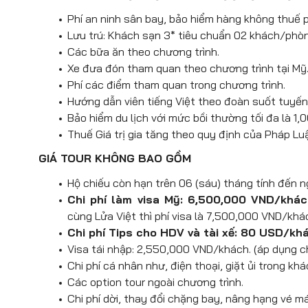
Ăn tối tại nhà hàng địa phương. Về kh
Ăn tối tại nhà hàng địa phương. Nhận 
Phí an ninh sân bay, bảo hiểm hàng không thuế p
Vegas
.
Las Vegas
.
Lưu trú: Khách sạn 3* tiêu chuẩn 02 khách/phòn
Các bữa ăn theo chương trình.
Xe đưa đón tham quan theo chương trình tại Mỹ.
Phí các điểm tham quan trong chương trình.
Hướng dẫn viên tiếng Việt theo đoàn suốt tuyến
Bảo hiểm du lịch với mức bồi thường tối đa là 1
Thuế Giá trị gia tăng theo quy định của Pháp Lu
GIÁ TOUR KHÔNG BAO GỒM
Hộ chiếu còn hạn trên 06 (sáu) tháng tính đến n
Chi phí làm visa Mỹ: 6,500,000 VND/khác
cùng Lửa Việt thì phí visa là 7,500,000 VND/khá
Chi phí Tips cho HDV và tài xế: 80 USD/kh
Visa tái nhập: 2,550,000 VND/khách. (áp dụng c
Chi phí cá nhân như, điện thoại, giặt ủi trong k
Các option tour ngoài chương trình.
Chi phí dời, thay đổi chặng bay, nâng hạng vé m