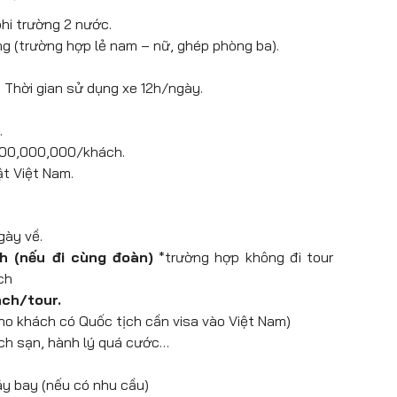
ách sạn nhận phòng nghỉ ngơi. Nghỉ đêm tại
Las
phòng khách sạn nghỉ ngơi. Tự do nghỉ đêm tại
hi trường 2 nước.
g (trường hợp lẻ nam – nữ, ghép phòng ba).
 Thời gian sử dụng xe 12h/ngày.
.
,000,000,000/khách.
ật Việt Nam.
gày về.
h (nếu đi cùng đoàn)
*trường hợp không đi tour
ch
ách/tour.
ho khách có Quốc tịch cần visa vào Việt Nam)
hách sạn, hành lý quá cước…
áy bay (nếu có nhu cầu)