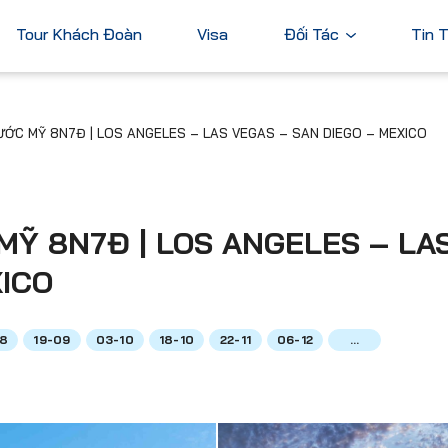
Tour Khách Đoàn
Visa
Đối Tác
Tin 
Ngân Hàng
ỚC MỸ 8N7Đ | LOS ANGELES – LAS VEGAS – SAN DIEGO – MEXICO
Tài Chính
Châu Á
Châu Úc
Thương Mại
Nhật Bản
Úc
Trung Quốc
Ỹ 8N7Đ | LOS ANGELES – LA
Hàn Quốc
XICO
Đài Loan
Dubai
08
19-09
03-10
18-10
22-11
06-12
...
ả
Xem tất cả