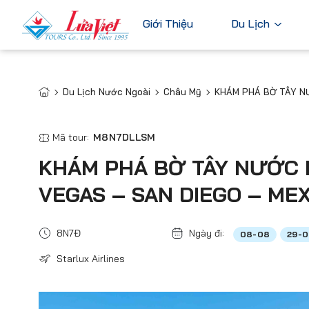
Giới Thiệu
Du Lịch
Du Lịch Nước Ngoài
Châu Mỹ
KHÁM PHÁ BỜ TÂY NƯ
Châu Âu
Du Lịch Nước Ngoài
Bỉ
Du Lịch Trong Nước
Mã tour:
M8N7DLLSM
Pháp
Tour Cao Cấp
KHÁM PHÁ BỜ TÂY NƯỚC M
Đức
VEGAS – SAN DIEGO – ME
Ý
Hà Lan
8N7Đ
Ngày đi:
08-08
29-
Xem tất c
Starlux Airlines