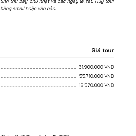
tính thứ bảy, chủ nhật và các ngày lễ, tết. Hủy tour
 bằng email hoặc văn bản.
Giá tour
61.900.000
VNĐ
55.710.000
VNĐ
18.570.000
VNĐ