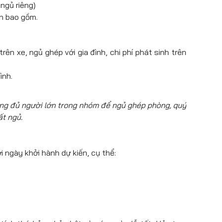
ngủ riêng)
ần bao gồm.
ên xe, ngủ ghép với gia đình, chi phí phát sinh trên
ình.
ông đủ người lớn trong nhóm để ngủ ghép phòng, quý
ất ngủ.
i ngày khởi hành dự kiến, cụ thể: