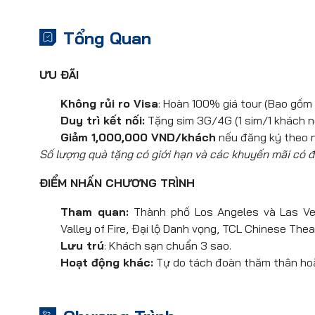
Tổng Quan
ƯU ĐÃI
Không rủi ro Visa
: Hoàn 100% giá tour (Bao gồm 
Duy trì kết nối:
Tặng sim 3G/4G (1 sim/1 khách ng
Giảm 1,000,000 VND/khách
nếu đăng ký theo n
Số lượng quà tặng có giới hạn và các khuyến mãi có đ
ĐIỂM NHẤN CHƯƠNG TRÌNH
Tham quan:
Thành phố Los Angeles và Las Ve
Valley of Fire, Đại lộ Danh vọng, TCL Chinese Thea
Lưu trú
: Khách sạn chuẩn 3 sao.
Hoạt động khác:
Tự do tách đoàn thăm thân ho