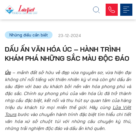
Những điều cần biết
23-12-2024
DẤU ẤN VĂN HÓA ÚC – HÀNH TRÌNH
KHÁM PHÁ NHỮNG SẮC MÀU ĐỘC ĐÁO
Úc
– mảnh đất sở hữu vẻ đẹp vừa nguyên sơ, vừa hiện đại
không chỉ nổi tiếng với thiên nhiên kỳ vĩ mà còn ghi dấu ấn
sâu đậm với bao du khách bởi nền văn hóa phong phú và
đặc sắc. Chính sự phong phú của văn hóa Úc đã trở thành
nhịp cầu đặc biệt, kết nối và thu hút sự quan tâm của hàng
triệu du khách từ mọi miền thế giới. Hãy cùng
Lửa Việt
Tours
bước vào chuyến hành trình đặc biệt tìm hiểu chi tiết
văn hóa xứ sở chuột túi với những câu chuyện kỳ thú,
những trải nghiệm độc đáo và dấu ấn khó quên.