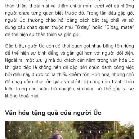
thân thiện, thoải mái và thậm chí là mỉm cười với cả những
người chưa từng quen biết trước đó. Trong lần đầu gặp gỡ,
người Úc thường chào hỏi bằng cách bắt tay phải và sử
dụng câu chào quen thuộc như “G’day” hoặc “G’day, mate”
để thể hiện sự thân thiện và gần gũi.
Đặc biệt, người Úc còn có thói quen gọi nhau bằng tên riêng
để thể hiện sự bình đẳng và gần gũi hơn với người đối diện.
Ngoài ra, một lưu ý mà du khách cần nắm trong văn hóa Úc
khi giao tiếp là không nên đề cập đến chức danh công việc
bởi điều này được coi là thiếu khiêm tốn. Hơn nữa, những chủ
đề nhạy cảm như tôn giáo và chính trị cũng nên tránh thảo
luận trong các cuộc trò chuyện, vì chúng có thể gây ra sự
không thoải mái.
Văn hóa tặng quà của người Úc