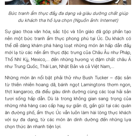
Bức tranh ẩm thực đầy đa dạng và giàu dưỡng chất giúp
du khách tha hồ lựa chọn (Nguồn ảnh: Internet)
Sự giao thoa văn hóa, sắc tộc và tôn giáo đã góp phần tạo
nên một bức tranh ẩm thực phong phú tại Úc. Du khách có
thể dễ dàng khám phá hàng loạt những món ăn hấp dẫn đầy
mới lạ từ các nền ẩm thực đặc trưng của Châu Âu như Pháp,
Thổ Nhĩ Kỳ, Mexico,… đến những hương vị đậm chất châu Á
như Trung Quốc, Thái Lan, Nhật Bản và cả Việt Nam,…
Những món ăn nổi bật phải thử như Bush Tucker – đặc sản
từ thiên nhiên hoang dã, bánh ngọt Lamingtons thơm ngon,
thịt kangaroo, đà điểu giàu dinh dưỡng cùng các loại hải sản
tươi sống hấp dẫn. Dù là trong không gian sang trọng của
những nhà hàng cao cấp hay sự giản dị, gần gũi tại các quán
ăn đường phố, ẩm thực Úc vẫn luôn làm hài lòng thực khách
với sự đa dạng, từ các món ăn dinh dưỡng đến những lựa
chọn thức ăn nhanh tiện lợi.