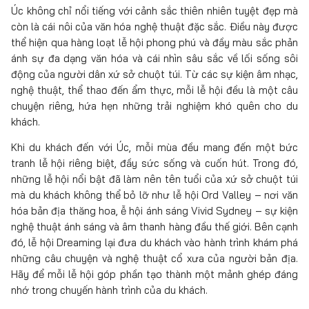
Úc không chỉ nổi tiếng với cảnh sắc thiên nhiên tuyệt đẹp mà
còn là cái nôi của văn hóa nghệ thuật đặc sắc. Điều này được
thể hiện qua hàng loạt lễ hội phong phú và đầy màu sắc phản
ánh sự đa dạng văn hóa và cái nhìn sâu sắc về lối sống sôi
động của người dân xứ sở chuột túi. Từ các sự kiện âm nhạc,
nghệ thuật, thể thao đến ẩm thực, mỗi lễ hội đều là một câu
chuyện riêng, hứa hẹn những trải nghiệm khó quên cho du
khách.
Khi du khách đến với Úc, mỗi mùa đều mang đến một bức
tranh lễ hội riêng biệt, đầy sức sống và cuốn hút. Trong đó,
những lễ hội nổi bật đã làm nên tên tuổi của xứ sở chuột túi
mà du khách không thể bỏ lỡ như lễ hội Ord Valley – nơi văn
hóa bản địa thăng hoa, ễ hội ánh sáng Vivid Sydney – sự kiện
nghệ thuật ánh sáng và âm thanh hàng đầu thế giới. Bên cạnh
đó, lễ hội Dreaming lại đưa du khách vào hành trình khám phá
những câu chuyện và nghệ thuật cổ xưa của người bản địa.
Hãy để mỗi lễ hội góp phần tạo thành một mảnh ghép đáng
nhớ trong chuyến hành trình của du khách.