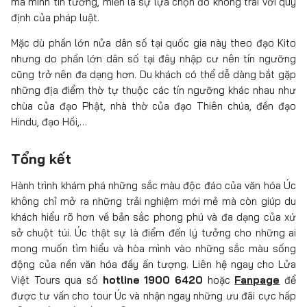
mà mình tin tưởng, miễn là sự lựa chọn đó không trái với quy
định của pháp luật.
Mặc dù phần lớn nửa dân số tại quốc gia này theo đạo Kito
nhưng do phần lớn dân số tại đây nhập cư nên tín ngưỡng
cũng trở nên đa dạng hơn. Du khách có thể dễ dàng bắt gặp
những địa điểm thờ tự thuộc các tín ngưỡng khác nhau như
chùa của đạo Phật, nhà thờ của đạo Thiên chúa, đền đạo
Hindu, đạo Hồi,…
Tổng kết
Hành trình khám phá những sắc màu độc đáo của văn hóa Úc
không chỉ mở ra những trải nghiệm mới mẻ mà còn giúp du
khách hiểu rõ hơn về bản sắc phong phú và đa dạng của xứ
sở chuột túi. Úc thật sự là điểm đến lý tưởng cho những ai
mong muốn tìm hiểu và hòa mình vào những sắc màu sống
động của nền văn hóa đầy ấn tượng. Liên hệ ngay cho Lửa
Việt Tours qua số
hotline 1900 6420
hoặc
Fanpage
để
được tư vấn cho tour Úc và nhận ngay những ưu đãi cực hấp