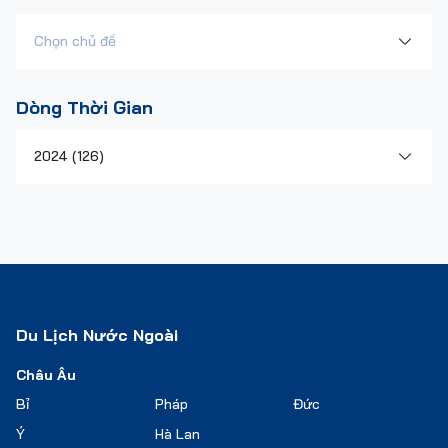
Chọn chủ đề
Hoạt động công ty
Dòng Thời Gian
Những điều cần biết
2024 (126)
Cẩm nang du lịch
2026 (39)
Tin tức du lịch
2025 (155)
Khuyến mãi
2023 (119)
Du Lịch Nước Ngoài
ESG
2022 (54)
Châu Âu
Bỉ
Pháp
Đức
2021 (09)
Ý
Hà Lan