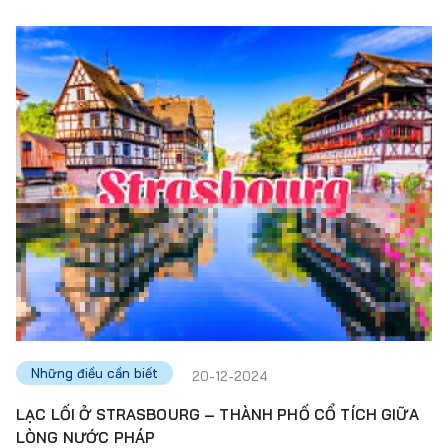
hành trình đặc biệt tìm hiểu chi tiết văn hóa xứ sở chuột túi với
những câu chuyện kỳ thú, những trải nghiệm độc đáo và dấu ấn
khó quên...
Những điều cần biết
20-12-2024
LẠC LỐI Ở STRASBOURG – THÀNH PHỐ CỔ TÍCH GIỮA
LÒNG NƯỚC PHÁP