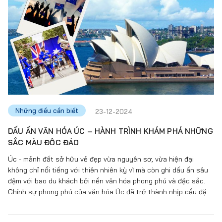
Những điều cần biết
23-12-2024
DẤU ẤN VĂN HÓA ÚC – HÀNH TRÌNH KHÁM PHÁ NHỮNG
SẮC MÀU ĐỘC ĐÁO
Úc - mảnh đất sở hữu vẻ đẹp vừa nguyên sơ, vừa hiện đại
không chỉ nổi tiếng với thiên nhiên kỳ vĩ mà còn ghi dấu ấn sâu
đậm với bao du khách bởi nền văn hóa phong phú và đặc sắc.
Chính sự phong phú của văn hóa Úc đã trở thành nhịp cầu đặc
biệt, kết nối và thu hút sự quan tâm của hàng triệu du khách từ
mọi miền thế giới. Hãy cùng Lửa Việt Tours bước vào chuyến