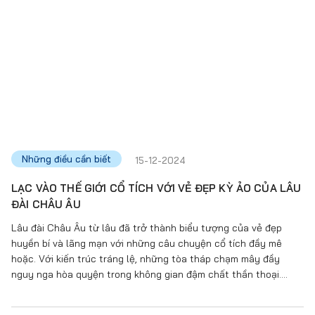
Những điều cần biết
15-12-2024
LẠC VÀO THẾ GIỚI CỔ TÍCH VỚI VẺ ĐẸP KỲ ẢO CỦA LÂU
ĐÀI CHÂU ÂU
Lâu đài Châu Âu từ lâu đã trở thành biểu tượng của vẻ đẹp
huyền bí và lãng mạn với những câu chuyện cổ tích đầy mê
hoặc. Với kiến trúc tráng lệ, những tòa tháp chạm mây đầy
nguy nga hòa quyện trong không gian đậm chất thần thoại.
Những lâu đài nơi đây như đưa du khách lạc vào một thế giới kỳ
ảo, nơi mọi giấc mơ đều trở thành hiện thực. Hãy cùng Lửa Việt