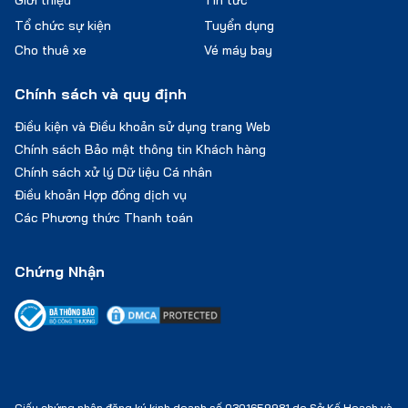
Giới thiệu
Tin tức
Tổ chức sự kiện
Tuyển dụng
Cho thuê xe
Vé máy bay
Chính sách và quy định
Điều kiện và Điều khoản sử dụng trang Web
Chính sách Bảo mật thông tin Khách hàng
Chính sách xử lý Dữ liệu Cá nhân
Điều khoản Hợp đồng dịch vụ
Các Phương thức Thanh toán
Chứng Nhận
Giấy chứng nhận đăng ký kinh doanh số 0301659981 do Sở Kế Hoạch và