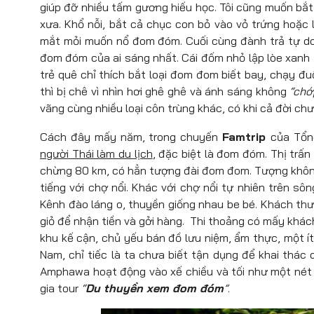
giúp đỡ nhiều tấm gương hiếu học. Tôi cũng muốn bắt
xưa. Khổ nỗi, bắt cả chục con bỏ vào vỏ trứng hoặc
mắt mỏi muốn nổ đom đóm. Cuối cùng đành trả tự do 
đom đóm của ai sáng nhất. Cái đốm nhỏ lập lòe xanh t
trẻ quê chỉ thích bắt loại đom đom biết bay, chạy đ
thì bị chê vì nhìn hơi ghê ghê và ánh sáng không
“chớ
vãng cùng nhiều loại côn trùng khác, có khi cả đời chưa
Cách đây mấy năm, trong chuyến
Famtrip
của Tổn
người Thái làm du lịch
, đặc biệt là đom đóm. Thị tr
chừng 80 km, có hẳn tượng đài đom đom. Tượng không 
tiếng với chợ nổi. Khác với chợ nổi tự nhiên trên s
Kênh đào láng o, thuyền giống nhau be bé. Khách thườ
giỏ để nhận tiền và gởi hàng. Thi thoảng có mấy khác
khu kế cận, chủ yếu bán đồ lưu niệm, ẩm thực, một ít 
Nam, chỉ tiếc là ta chưa biết tận dụng để khai thác 
Amphawa hoạt động vào xế chiều và tối như một nét
gia tour
“
Du thuyền xem đom đóm
”
.