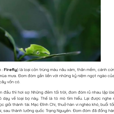
h :
Firefly
) là loại côn trùng màu nâu xám, thân mềm, cánh cứ
mùa mưa. Đom đóm gắn liền với những kỷ niệm ngọt ngào của
cây vốn có.
 đầu thì hơi sợ. Những đêm tối trời, đom đóm rủ nhau lập lò
 dạy về loại bọ này. Thế là tò mò tìm hiểu. Lại được nghe 
giỏi thành tài. Mạc Đĩnh Chi, thuở hàn vi nghèo khó, buổi tối
ài, sau thành lưỡng quốc Trạng Nguyên. Đom đóm đã đồng hà