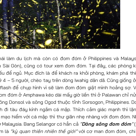
ái làm du lịch mà còn có đom đóm ở Philippines và Malays
ần Sài Gòn), cũng có tour xem đom đóm. Tại đây, các phòng 
u để ngủ. Mục đích là để khách ra khỏi phòng, khám phá thế
4 – 5 người, chèo tay trên dòng Iwahig dân dã. Cũng giống ở
lash để chụp hình vì sẽ làm đom đóm giật mình hoảng sợ. Vớ
om đóm ở Amphawa kéo dài mấy giờ liền thì ở Palawan chỉ nử
ông Donsol và sông Ogod thuộc tỉnh Sorsogon, Philippines. D
ình đi tàu đáy kính ngắm cá mập. Thích cảm giác mạnh thì lặ
i mạo hiểm với cá mập thì thư giãn nhẹ nhàng với đom đóm. 
ở Malaysia. Bang Selangor có hẳn cả
“
Dòng sông đom đóm
”
(
em là
“kỳ quan thiên nhiên thế giới”
với cơ man đom đóm, chi 