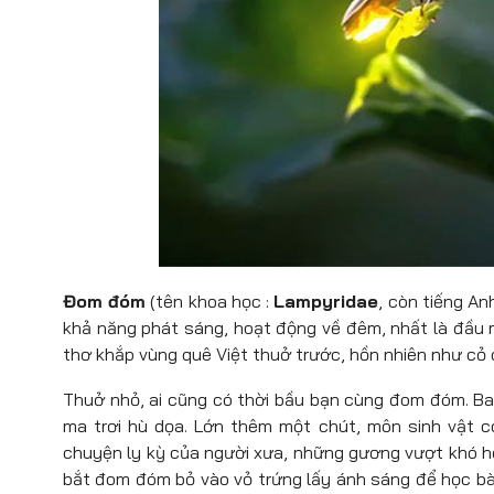
Đom đóm
(tên khoa học :
Lampyridae
, còn tiếng An
khả năng phát sáng, hoạt động về đêm, nhất là đầu 
thơ khắp vùng quê Việt thuở trước, hồn nhiên như cỏ 
Thuở nhỏ, ai cũng có thời bầu bạn cùng đom đóm. Ban
ma trơi hù dọa. Lớn thêm một chút, môn sinh vật có
chuyện ly kỳ của người xưa, những gương vượt khó học 
bắt đom đóm bỏ vào vỏ trứng lấy ánh sáng để học b