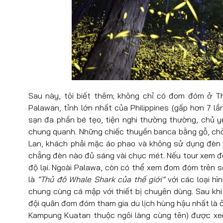
Sau này, tôi biết thêm; không chỉ có đom đóm ở Th
Palawan, tỉnh lớn nhất của Philippines (gấp hơn 7 l
sạn đa phần bé tẹo, tiện nghi thường thường, chủ yế
chung quanh. Những chiếc thuyền banca bằng gỗ, chở 
Lan, khách phải mặc áo phao và không sử dụng đèn f
chẳng đèn nào đủ sáng vài chục mét. Nếu tour xem đ
độ lại. Ngoài Palawa, còn có thể xem đom đóm trên s
là
“Thủ đô Whale Shark của thế giới”
với các loại h
chung cùng cá mập với thiết bị chuyên dùng. Sau kh
đội quân đom đóm tham gia du lịch hùng hậu nhất là 
Kampung Kuatan thuộc ngôi làng cùng tên) được x