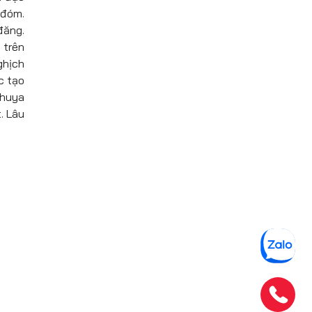
 đóm.
đăng.
 trên
ghịch
c tạo
khuya
. Lâu