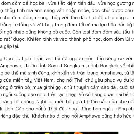
 đom đóm để học bài, vừa tiết kiệm tiền dầu, vừa học gương 
 lọ thủy tinh mà ánh sáng vẫn nhập nhòe, đọc chữ được chữ
cho đom đóm, chung thủy với đèn dầu hạt đậu. Lại bày ra tr
rắng, lơ lửng và vút bay trong đêm tối có ma lực hấp dẫn kỳ l
uổi ngã nhào cũng không bỏ cuộc. Còn loại đom đóm sâu (ấu t
p tắt”
được. Khi lên tỉnh và vào thành phố học, đom đóm lùi v
 gặp lại.
g Cục Du Lịch Thái Lan, tôi đã ngạc nhiên đến sững sờ với
ấn Amphawa, thuộc tỉnh Samut Songkram, cách Bangkok về phí
bề thế mà sinh động, xinh xắn và trân trọng. Amphawa, từ lâ
ông của miền tây Việt Nam, chợ nổi Thái chủ yếu phục vụ du k
ng ở trên bờ, mua gì thì gọi, chủ thuyền cầm sào dài, cuối s
h ngồi xuồng dạo chơi trên rạch hẹp. Vô số hàng quán hai bên 
hàng tiêu dùng. Nghĩ lại, mới thấy giá trị đặc sắc của chợ nổi
du lịch. Các chợ nổi ở Thái đều hoạt động ban ngày, riêng ch
 riêng đặc thù. Khách nào đi chợ nổi Amphawa cũng háo hức