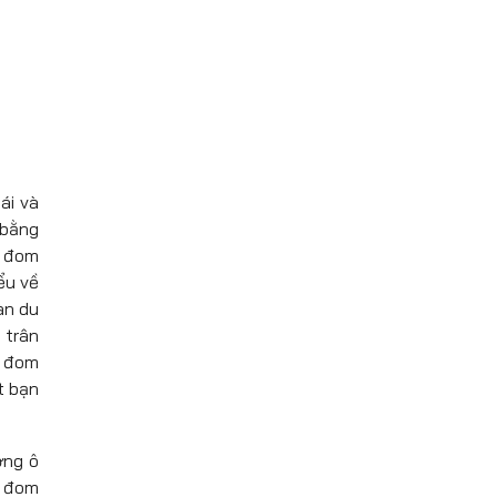
ái và
 bằng
à đom
ểu về
àn du
 trân
 đom
t bạn
ờng ô
t đom