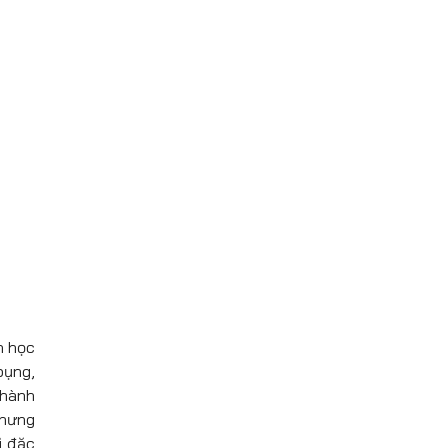
h học
bụng,
thành
nhưng
ì đặc