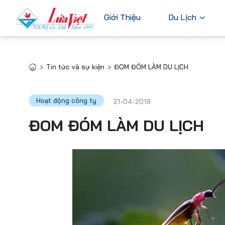
Giới Thiệu
Du Lịch
Tin tức và sự kiện
ĐOM ĐÓM LÀM DU LỊCH
Châu Âu
Du Lịch Nước Ngoài
Bỉ
Du Lịch Trong Nước
Hoạt động công ty
21-04-2019
Pháp
Tour Cao Cấp
ĐOM ĐÓM LÀM DU LỊCH
Đức
Ý
Hà Lan
Xem tất c