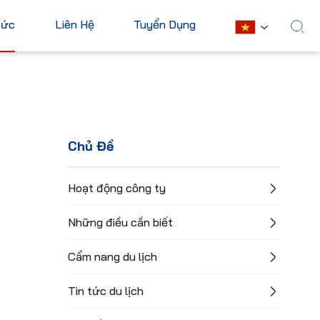
Tức
Liên Hệ
Tuyển Dụng
English
Châu Mỹ
Châu Phi
Hoa Kỳ
Ai Cập
Chủ Đề
Canada
Nam Phi
Mexico
Mauritius
Hoạt động công ty
Cuba
Kenya
Những điều cần biết
Argentina
Xem tất cả
Cẩm nang du lịch
Tin tức du lịch