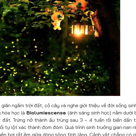
giãn ngắm trời đất, cỏ cây và nghe giới thiệu về đời sống sin
 hóa học là
Biolumiescense
(ánh sáng sinh học) nằm dưới 
t đất. Trứng nở thành ấu trùng sau 3 – 4 tuần rồi biến dần 
rồi tự lột xác thành đom đóm. Quá trình sinh trưởng gian nan 
yền bơi rất êm giữa dòng sông tĩnh lặng. Cảnh vật chẳng có g