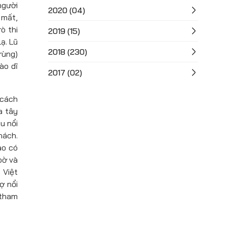
người
2020 (04)
 mất,
ò thi
2019 (15)
ạ. Lũ
2018 (230)
rùng)
ào dĩ
2017 (02)
 cách
a tây
u nổi
hách.
ào có
bờ và
 Việt
ợ nổi
 tham