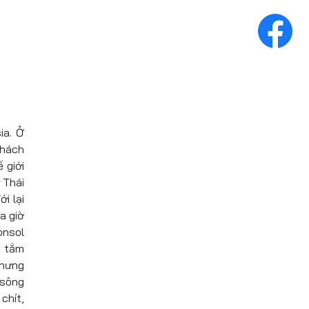
ia. Ở
khách
 giới
 Thái
i lại
a giờ
onsol
n tắm
Nhưng
sông
chít,