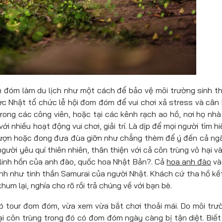
đóm làm du lịch như một cách để bảo vệ môi trường sinh th
c Nhật tổ chức lễ hội đom đóm để vui chơi xả stress và cân
trong các công viên, hoặc tại các kênh rạch ao hồ, nơi họ nh
 nhiều hoạt động vui chơi, giải trí. Là dịp để mọi người tìm hi
ượn hoặc đong đưa đùa giỡn như chẳng thèm để ý đến cả ng
ười yêu quí thiên nhiên, thân thiện với cả côn trùng vô hại và
linh hồn của anh đào, quốc hoa Nhật Bản?. Cả
hoa anh đào
và
ình như tinh thần Samurai của người Nhật. Khách cứ tha hồ kế
m lại, nghía cho rõ rồi trả chúng về với bạn bè.
ó tour đom đóm, vừa xem vừa bắt chơi thoải mái. Do môi trư
ại côn trùng trong đó có đom đóm ngày càng bị tận diệt. Biế