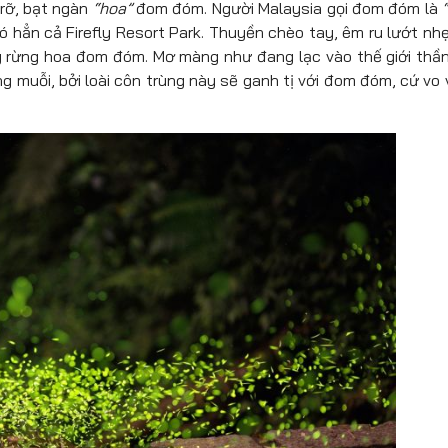
 rỡ, bạt ngàn
“hoa”
đom đóm. Người Malaysia gọi đom đóm là
 hẳn cả Firefly Resort Park. Thuyền chèo tay, êm ru lướt nhẹ
rừng hoa đom đóm. Mơ màng như đang lạc vào thế giới thần
g muỗi, bởi loài côn trùng này sẽ ganh tị với đom đóm, cứ vo 