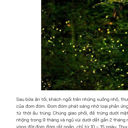
Sau bữa ăn tối, khách ngồi trên những xuồng nhỏ, thư 
của đom đóm. Đom đóm phát sáng nhờ loại phản ứng
từ thời ấu trùng. Chúng giao phối, đẻ trứng dưới mặ
nhộng trong 9 tháng và ngủ vùi dưới dất gần 2 tháng 
vòng đời đom đóm rất ngắn, chỉ từ 10 – 15 ngày. Thu