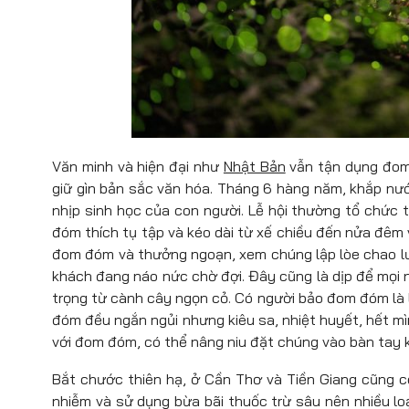
Văn minh và hiện đại như
Nhật Bản
vẫn tận dụng đom 
giữ gìn bản sắc văn hóa. Tháng 6 hàng năm, khắp nướ
nhịp sinh học của con người. Lễ hội thường tổ chức 
đóm thích tụ tập và kéo dài từ xế chiều đến nửa đêm với
đom đóm và thưởng ngoạn, xem chúng lập lòe chao l
khách đang náo nức chờ đợi. Đây cũng là dịp để mọi ng
trọng từ cành cây ngọn cỏ. Có người bảo đom đóm là 
đóm đều ngắn ngủi nhưng kiêu sa, nhiệt huyết, hết m
với đom đóm, có thể nâng niu đặt chúng vào bàn tay khu
Bắt chước thiên hạ, ở Cần Thơ và Tiền Giang cũng c
nhiễm và sử dụng bừa bãi thuốc trừ sâu nên nhiều lo