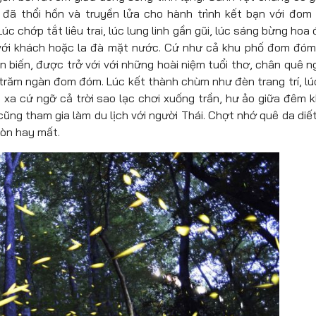
đã thổi hồn và truyền lửa cho hành trình kết bạn với đom
úc chớp tắt liêu trai, lúc lung linh gần gũi, lúc sáng bừng hoa 
n với khách hoặc la đà mặt nước. Cứ như cả khu phố đom đóm
n biến, được trở với với những hoài niệm tuổi thơ, chân quê n
răm ngàn đom đóm. Lúc kết thành chùm như đèn trang trí, lú
 xa cứ ngỡ cả trời sao lạc chơi xuống trần, hư ảo giữa đêm 
ũng tham gia làm du lịch với người Thái. Chợt nhớ quê da diết
còn hay mất.