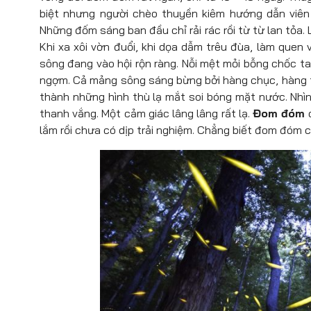
biệt nhưng người chèo thuyền kiêm hướng dẫn viên 
Những đốm sáng ban đầu chỉ rải rác rồi từ từ lan tỏa. L
Khi xa xôi vờn đuổi, khi dọa dẫm trêu đùa, làm que
sông đang vào hội rộn ràng. Nỗi mệt mỏi bỗng chốc ta
ngợm. Cả mảng sông sáng bừng bởi hàng chục, hàng t
thành những hình thù lạ mắt soi bóng mặt nước. Nhìn
thanh vắng. Một cảm giác lâng lâng rất lạ.
Đom đóm
c
lắm rồi chưa có dịp trải nghiệm. Chẳng biết đom đóm 