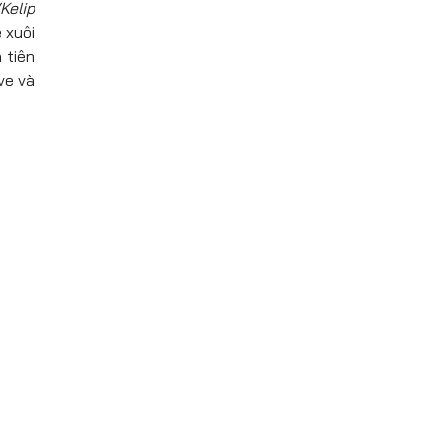
“Kelip
 xuôi
 tiên
ve và