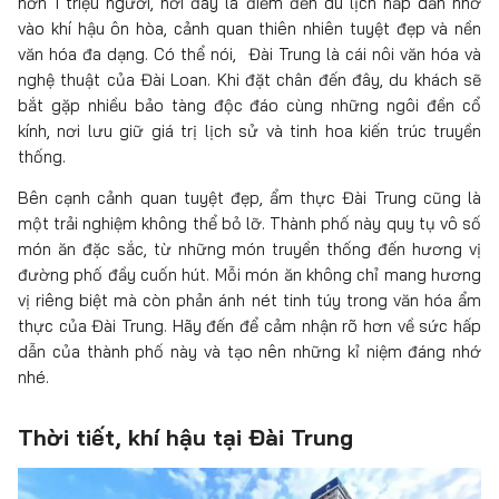
hơn 1 triệu người, nơi đây là điểm đến du lịch hấp dẫn nhờ
vào khí hậu ôn hòa, cảnh quan thiên nhiên tuyệt đẹp và nền
văn hóa đa dạng. Có thể nói, Đài Trung là cái nôi văn hóa và
nghệ thuật của Đài Loan. Khi đặt chân đến đây, du khách sẽ
bắt gặp nhiều bảo tàng độc đáo cùng những ngôi đền cổ
kính, nơi lưu giữ giá trị lịch sử và tinh hoa kiến trúc truyền
thống.
Bên cạnh cảnh quan tuyệt đẹp, ẩm thực Đài Trung cũng là
một trải nghiệm không thể bỏ lỡ. Thành phố này quy tụ vô số
món ăn đặc sắc, từ những món truyền thống đến hương vị
đường phố đầy cuốn hút. Mỗi món ăn không chỉ mang hương
vị riêng biệt mà còn phản ánh nét tinh túy trong văn hóa ẩm
thực của Đài Trung. Hãy đến để cảm nhận rõ hơn về sức hấp
dẫn của thành phố này và tạo nên những kỉ niệm đáng nhớ
nhé.
Thời tiết, khí hậu tại Đài Trung