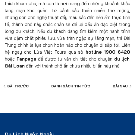
thích khám phá, mà còn là nơi mang đến những khoảnh khắc
lãng mạn khó quên. Từ cảnh sắc thiên nhiên thơ mộng,
những con phố nghệ thuật đầy màu sắc đến nền ẩm thực tinh
tế, thành phố này chắc chắn sẽ để lại dấu ấn đặc biệt trong
lòng du khách. Nếu du khách đang tìm kiếm một hành trình
vừa đậm chất phiêu lưu, vừa tràn ngập sự lãng mạn, thì Đài
Trung chính là lựa chọn hoàn hảo cho chuyến đi sắp tới. Liên
hệ ngay cho Lửa Việt Tours qua số
hotline 1900 6420
hoặc
Fanpage
để được tư vấn chi tiết cho chuyến
du lịch
Đài Loan
đến với thành phố ẩn chứa nhiều bí ẩn này nhé.
BÀI TRƯỚC
DANH SÁCH
TIN TỨC
BÀI SAU
Du Lịch Nước Ngoài