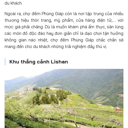
du khách.
Ngoài ra, chợ đêm Phùng Giáp còn là nơi tập trung của nhiều
thương hiệu thời trang, mỹ phẩm, cửa hàng điện tử,… với
mức giá phải chăng. Dù là muốn khám phá ẩm thực, săn lùng
các món đồ độc đáo hay đơn giản chỉ là dạo chơi tận hưởng
không gian náo nhiệt, chợ đêm Phùng Giáp chắc chắn sẽ
mang đến cho du khách những trải nghiệm đầy thú vị.
Khu thắng cảnh Lishan