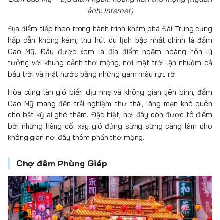
ảnh: Internet)
Địa điểm tiếp theo trong hành trình khám phá Đài Trung cũng
hấp dẫn không kém, thu hút du lịch bậc nhất chính là đầm
Cao Mỹ. Đây được xem là địa điểm ngắm hoàng hôn lý
tưởng với khung cảnh thơ mộng, nơi mặt trời lặn nhuộm cả
bầu trời và mặt nước bằng những gam màu rực rỡ.
Hòa cùng làn gió biển dịu nhẹ và không gian yên bình, đầm
Cao Mỹ mang đến trải nghiệm thư thái, lãng mạn khó quên
cho bất kỳ ai ghé thăm. Đặc biệt, nơi đây còn được tô điểm
bởi những hàng cối xay gió đứng sừng sững càng làm cho
không gian nơi đây thêm phần thơ mộng.
Chợ đêm Phùng Giáp