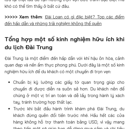
khó có thể tìm thấy ở bất cứ đâu.
>>>>> Xem thêm
:
Đài Loan có gì đặc biệt? Top các điểm
đến hấp dẫn và những trải nghiệm không thể quên
Tổng hợp một số kinh nghiệm hữu ích khi
du lịch Đài Trung
Đài Trung là một điểm đến hấp dẫn với khí hậu ôn hòa, cảnh
quan đẹp và nền ẩm thực phong phú. Dưới đây là một số kinh
nghiệm hữu ích để du khách có một chuyến đi trọn vẹn:
Chuẩn bị kỹ lưỡng các giấy tờ quan trọng giúp cho
chuyến đi được diễn ra suôn sẻ hơn. Du khách nên để
chúng ở một vị trí an toàn và dễ lấy trong hành lý xách
tay, tránh trường hợp thất lạc.
Trước khi bắt đầu hành trình khám phá Đài Trung, du
khách đừng quên đổi tiền trước nhé. Hầu hết các cửa
hàng không hỗ trợ thanh toán bằng USD, vì vậy mang
theo tiền mặt sẽ giúp bạn dễ dàng mua sắm và chi tiêu