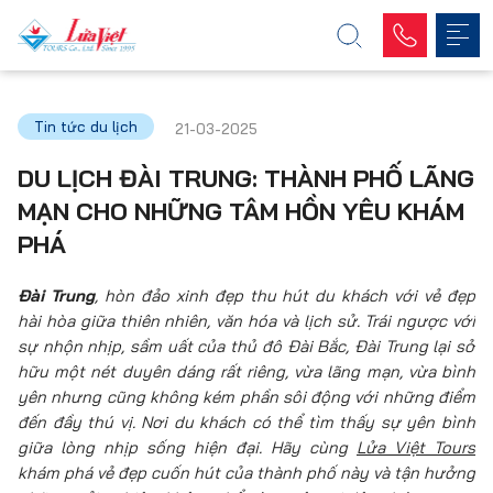
Tin tức du lịch
21-03-2025
DU LỊCH ĐÀI TRUNG: THÀNH PHỐ LÃNG
MẠN CHO NHỮNG TÂM HỒN YÊU KHÁM
PHÁ
Đài Trung
, hòn đảo xinh đẹp thu hút du khách với vẻ đẹp
hài hòa giữa thiên nhiên, văn hóa và lịch sử. Trái ngược với
sự nhộn nhịp, sầm uất của thủ đô Đài Bắc, Đài Trung lại sở
hữu một nét duyên dáng rất riêng, vừa lãng mạn, vừa bình
yên nhưng cũng không kém phần sôi động với những điểm
đến đầy thú vị. Nơi du khách có thể tìm thấy sự yên bình
giữa lòng nhịp sống hiện đại. Hãy cùng
Lửa Việt Tours
khám phá vẻ đẹp cuốn hút của thành phố này và tận hưởng