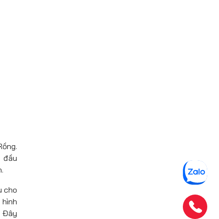
Rồng.
t đầu
.
u cho
 hình
. Đây