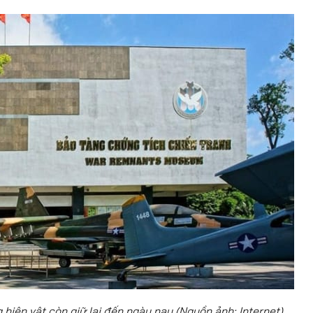
hiện vật còn giữ lại đến ngày nay (Nguồn ảnh: Internet)