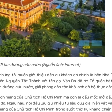
đi tìm đường cứu nước (Nguồn ảnh: Internet)
 chúng tôi muốn giới thiệu đến du khách đó chính là bến Nhà 
niên Nguyễn Tất Thành với tên gọi Văn Ba đã rời Tổ quốc bắ
n đường cứu nước, giải phóng dân tộc khỏi ách đô hộ thực dân
cách mạng của Chủ tịch Hồ Chí Minh mà còn là dấu mốc mở đầ
o. Ngày nay, nơi đây lưu giữ nhiều tư liệu quý giá, hiện vật và
ng của Chủ tịch Hồ Chí Minh trong suốt thời kỳ kháng chiến