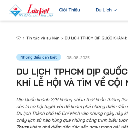
Giới Thiệu
Du Lịch
Tin tức và sự kiện
DU LỊCH TPHCM DỊP QUỐC KHÁNH: 
Châu Âu
Du Lịch Nước Ngoài
Bỉ
Du Lịch Trong Nước
Những điều cần biết
08-08-2025
Pháp
Tour Cao Cấp
DU LỊCH TPHCM DỊP QUỐC
Đức
KHÍ LỄ HỘI VÀ TÌM VỀ CỘ
Ý
Hà Lan
Xem tất c
Dịp Quốc khánh 2/9 không chỉ là thời khắc thiêng li
còn là cơ hội tuyệt vời để khám phá những điểm đến 
Du lịch Thành phố Hồ Chí Minh vào những ngày này khô
chảy lịch sử hào hùng qua những công trình biểu tượ
Tours
khám phá điểm đến đặc sắc ngay trong bài viết