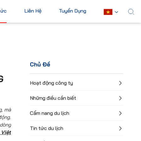
Tức
Liên Hệ
Tuyển Dụng
English
Châu Mỹ
Châu Phi
Hoa Kỳ
Ai Cập
Chủ Đề
Canada
Nam Phi
G
Mexico
Mauritius
Hoạt động công ty
Cuba
Kenya
Những điều cần biết
Argentina
Xem tất cả
g, mà
Cẩm nang du lịch
động.
 dòng
Tin tức du lịch
 Việt