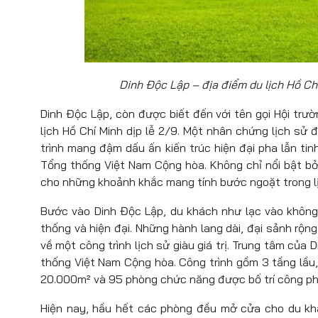
Dinh Độc Lập – địa điểm du lịch Hồ Chí
Dinh Độc Lập, còn được biết đến với tên gọi Hội trư
lịch Hồ Chí Minh dịp lễ 2/9. Một nhân chứng lịch sử
trình mang đậm dấu ấn kiến trúc hiện đại pha lẫn tin
Tổng thống Việt Nam Cộng hòa. Không chỉ nổi bật bở
cho những khoảnh khắc mang tính bước ngoặt trong l
Bước vào Dinh Độc Lập, du khách như lạc vào không g
thống và hiện đại. Những hành lang dài, đại sảnh rộ
về một công trình lịch sử giàu giá trị. Trung tâm của 
thống Việt Nam Cộng hòa. Công trình gồm 3 tầng lầu, 
20.000m² và 95 phòng chức năng được bố trí công phu,
Hiện nay, hầu hết các phòng đều mở cửa cho du kh