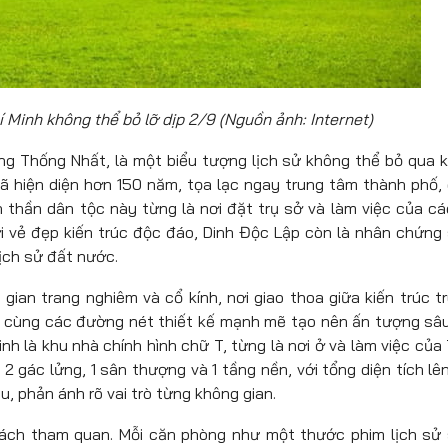
 Minh không thể bỏ lỡ dịp 2/9 (Nguồn ảnh: Internet)
ờng Thống Nhất, là một biểu tượng lịch sử không thể bỏ qua k
 đã hiện diện hơn 150 năm, tọa lạc ngay trung tâm thành phố,
h thần dân tộc này từng là nơi đặt trụ sở và làm việc của cá
i vẻ đẹp kiến trúc độc đáo, Dinh Độc Lập còn là nhân chứng
ịch sử đất nước.
ian trang nghiêm và cổ kính, nơi giao thoa giữa kiến trúc t
ng cùng các đường nét thiết kế mạnh mẽ tạo nên ấn tượng sâ
Dinh là khu nhà chính hình chữ T, từng là nơi ở và làm việc của
2 gác lửng, 1 sân thượng và 1 tầng nền, với tổng diện tích lê
 phản ánh rõ vai trò từng không gian.
ách tham quan. Mỗi căn phòng như một thước phim lịch sử