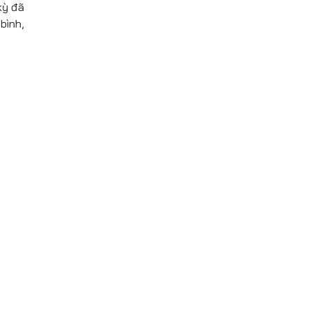
kỳ đã
bình,