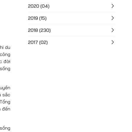
2020 (04)
2019 (15)
2018 (230)
2017 (02)
hi du
 công
c đời
 sống
ruyền
u sắc
 Tổng
n đến
 sống