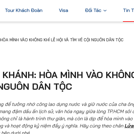
Tour Khách Đoàn
Visa
Đối Tác
Tin 
Ngân Hàng
HÒA MÌNH VÀO KHÔNG KHÍ LỄ HỘI VÀ TÌM VỀ CỘI NGUÔN DÂN TỘC
Tài Chính
Châu Á
Châu Úc
Thương Mại
Nhật Bản
Úc
Trung Quốc
 KHÁNH: HÒA MÌNH VÀO KHÔN
Hàn Quốc
I NGUÔN DÂN TỘC
Đài Loan
Dubai
ả
Xem tất cả
êng để tưởng nhớ công lao dựng nước và giữ nước của cha ôn
mang đậm dấu ấn lịch sử, văn hóa ngay giữa lòng TP.HCM sôi 
ng chỉ là hành trình thư giãn, mà còn là dịp để hòa mình vào
ng và hoạt động kỷ niệm đầy ý nghĩa. Hãy cùng theo chân
Lửa
 bên dưới nhé.