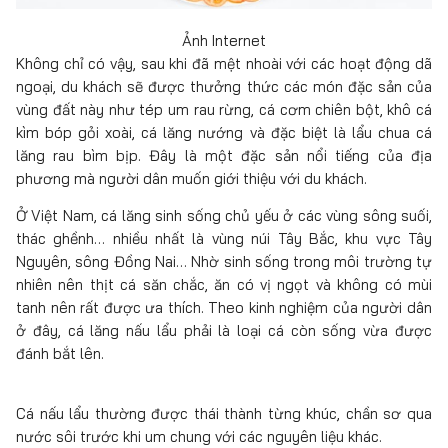
Ảnh Internet
Không chỉ có vậy, sau khi đã mệt nhoài với các hoạt động dã
ngoại, du khách sẽ được thưởng thức các món đặc sản của
vùng đất này như tép um rau rừng, cá cơm chiên bột, khô cá
kìm bóp gỏi xoài, cá lăng nướng và đặc biệt là lẩu chua cá
lăng rau bìm bịp. Đây là một đặc sản nổi tiếng của địa
phương mà người dân muốn giới thiệu với du khách.
Ở Việt Nam, cá lăng sinh sống chủ yếu ở các vùng sông suối,
thác ghềnh… nhiều nhất là vùng núi Tây Bắc, khu vực Tây
Nguyên, sông Đồng Nai… Nhờ sinh sống trong môi trường tự
nhiên nên thịt cá săn chắc, ăn có vị ngọt và không có mùi
tanh nên rất được ưa thích. Theo kinh nghiệm của người dân
ở đây, cá lăng nấu lẩu phải là loại cá còn sống vừa được
đánh bắt lên.
Cá nấu lẩu thường được thái thành từng khúc, chần sơ qua
nước sôi trước khi um chung với các nguyên liệu khác.