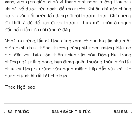
xanh, vừa giòn giòn lại có vị thanh mát ngon miệng. Rau sau
khi hái về được rửa sạch, để ráo nước. Khi ăn chỉ cần nhúng
sơ rau vào nồi nước lẩu đang sôi rồi thưởng thức. Chỉ chừng
đó thôi là đủ để bạn được thưởng thức một món ăn ngon
đầy hấp dẫn của núi rừng ở đây.
Ngoài rau rừng, lẩu cá lăng dùng kèm với bún hay ăn như một
món canh chua thông thường cũng rất ngon miệng. Nếu có
dịp đến khu bảo tồn thiên nhiên văn hóa Đồng Nai trong
những ngày nắng nóng, bạn đừng quên thưởng thức món lẩu
chua cá lăng rau rừng vừa ngon miệng hấp dẫn vừa có tác
dụng giải nhiệt rất tốt cho bạn.
Theo Ngôi sao
BÀI TRƯỚC
DANH SÁCH
TIN TỨC
BÀI SAU