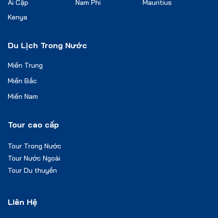
Ai Cập
Nam Phi
Mauritius
Kenya
Du Lịch Trong Nước
Miền Trung
Miền Bắc
Miền Nam
Tour cao cấp
Tour Trong Nước
Tour Nước Ngoài
Tour Du thuyền
Liên Hệ