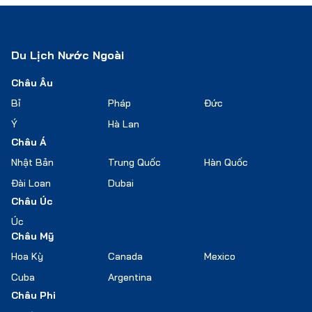
Du Lịch Nước Ngoài
Châu Âu
Bỉ
Pháp
Đức
Ý
Hà Lan
Châu Á
Nhật Bản
Trung Quốc
Hàn Quốc
Đài Loan
Dubai
Châu Úc
Úc
Châu Mỹ
Hoa Kỳ
Canada
Mexico
Cuba
Argentina
Châu Phi