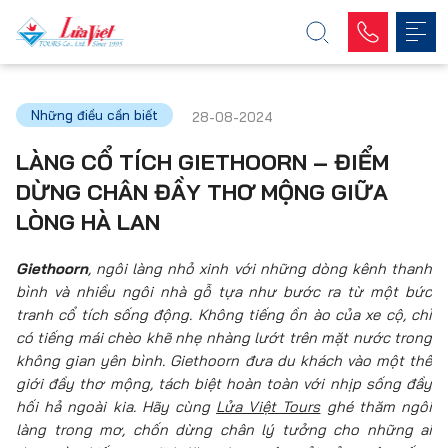
Những điều cần biết
28-08-2024
LÀNG CỔ TÍCH GIETHOORN – ĐIỂM
DỪNG CHÂN ĐẦY THƠ MỘNG GIỮA
LÒNG HÀ LAN
Giethoorn
, ngôi làng nhỏ xinh với những dòng kênh thanh
bình và nhiều ngôi nhà gỗ tựa như bước ra từ một bức
tranh cổ tích sống động. Không tiếng ồn ào của xe cộ, chỉ
có tiếng mái chèo khẽ nhẹ nhàng lướt trên mặt nước trong
không gian yên bình. Giethoorn đưa du khách vào một thế
giới đầy thơ mộng, tách biệt hoàn toàn với nhịp sống đầy
hối hả ngoài kia. Hãy cùng
Lửa Việt Tours
ghé thăm ngôi
làng trong mơ, chốn dừng chân lý tưởng cho những ai