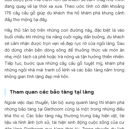
đang quay về lại thời xa xưa. Theo ước tính có đến khoảng
176 cây cầu gỗ giúp du khách tha hồ khám phá khung cảnh
đầy thơ mộng tại đây.
Hãy thử tản bộ trên những con đường này, đặc biệt là vào
buổi chiều khi những tia nắng cuối ngày dần buông, du khách
sẽ cảm nhận được trọn vẹn vẻ đẹp rực rỡ của ngôi làng. Sau
đó dừng chân bên dòng sông để thưởng thức vài món ăn
nhẹ, một tách cà phê hoặc trà nóng và tận hưởng thiên nhiên.
Tiếp tục, bước qua những cây cầu gỗ tuyệt mỹ, khám phá
những ngôi nhà mái tranh cổ kính và các bảo tàng nằm trong
không gian tĩnh lặng đẹp mê hồn.
Tham quan các bảo tàng tại làng
Ngoài việc dạo thuyền, tản bộ xung quanh làng thì khám phá
những bảo tàng tại Giethoorn cũng là một trong những điều
khá thú vị. Các bảo tàng này thường trưng bày hiện vật, tài
liệu và hình ảnh lịch sử, tái hiện sinh động cuộc sống của cư
dân làng Giethoorn qua từng thời kỳ. Trong chuyến du lịch