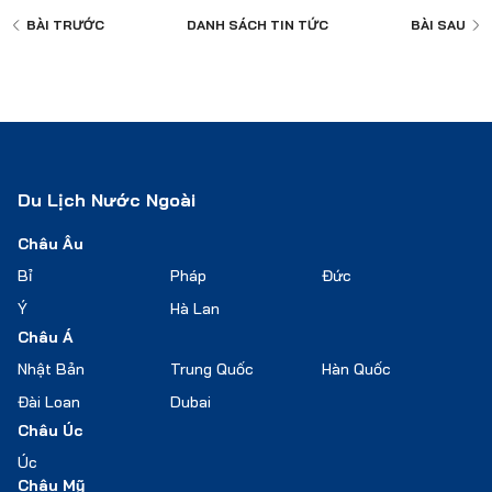
BÀI TRƯỚC
DANH SÁCH
TIN TỨC
BÀI SAU
Du Lịch Nước Ngoài
Châu Âu
Bỉ
Pháp
Đức
Ý
Hà Lan
Châu Á
Nhật Bản
Trung Quốc
Hàn Quốc
Đài Loan
Dubai
Châu Úc
Úc
Châu Mỹ