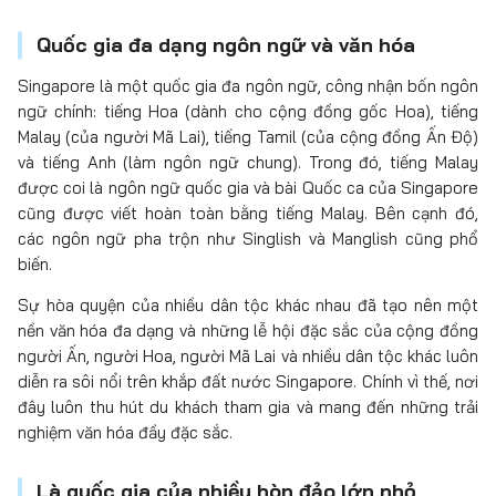
Quốc gia đa dạng ngôn ngữ và văn hóa
Singapore là một quốc gia đa ngôn ngữ, công nhận bốn ngôn
ngữ chính: tiếng Hoa (dành cho cộng đồng gốc Hoa), tiếng
Malay (của người Mã Lai), tiếng Tamil (của cộng đồng Ấn Độ)
và tiếng Anh (làm ngôn ngữ chung). Trong đó, tiếng Malay
được coi là ngôn ngữ quốc gia và bài Quốc ca của Singapore
cũng được viết hoàn toàn bằng tiếng Malay. Bên cạnh đó,
các ngôn ngữ pha trộn như Singlish và Manglish cũng phổ
biến.
Sự hòa quyện của nhiều dân tộc khác nhau đã tạo nên một
nền văn hóa đa dạng và những lễ hội đặc sắc của cộng đồng
người Ấn, người Hoa, người Mã Lai và nhiều dân tộc khác luôn
diễn ra sôi nổi trên khắp đất nước Singapore. Chính vì thế, nơi
đây luôn thu hút du khách tham gia và mang đến những trải
nghiệm văn hóa đầy đặc sắc.
Là quốc gia của nhiều hòn đảo lớn nhỏ