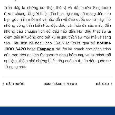
Trên đây là những sự thật thú vị về đất nước Singapore
được chúng tôi giới thiệu đến bạn, hy vọng sẽ mang đến cho
bạn góc nhìn mới mẻ và hấp dẫn về đảo quốc sư tử này. Từ
những công trình kiến trúc độc đáo, văn hóa đa sắc màu, đến
những câu chuyện lịch sử đầy hấp dẫn. Nơi đây thật sự là
điểm đến lý tưởng cho bất kỳ ai yêu thích sự mới mẻ và sáng
tạo. Hãy liên hệ ngay cho Lửa Việt Tours qua số
hotline
1900 6420
hoặc
Fanpage
để lên kế hoạch cho hành trình
của bạn đến du lịch Singapore ngay hôm nay và tự mình trải
nghiệm, khám phá những bí ẩn đầy cuốn hút của đảo quốc sư
tử ngay nhé.
BÀI TRƯỚC
DANH SÁCH
TIN TỨC
BÀI SAU