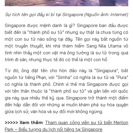
Sự tích tên gọi đầy kì bí tại Singapore (Nguồn ảnh: Internet)
Singapore được mệnh danh là gì? Singapore ban đầu được
biết đến là “thành phố sư tử” nhưng sự thật là chưa từng có
một con sư tử nào sống tại đây. Tên gọi này bắt nguồn từ
một truyền thuyết, khi nhà thám hiểm Sang Nila Utama vô
tình nhìn thấy một con vật mà ông tưởng là sư tử trong quá
trình đi săn, nhưng thực tế đó có thể là một con hổ.
Từ đó, ông đặt tên cho hòn đảo này là “Singapura”, bắt
nguồn từ tiếng Phạn, với “Simha” có nghĩa là sư tử và “Pura”
có nghĩa là thành phố. Chính vì thế mà Singapore được gọi
với tên thân thuộc là “thành phố sư tử” và gắn liền với quốc
gia này qua nhiều thế kỷ qua. Singapore trở thành một điểm
đến hấp dẫn đối với những ai muốn khám phá sự hòa quyện
giữa lịch sử, văn hóa và sự đổi mới không ngừng.
>>>>> Xem thêm
:
Tham quan công viên sư tử biển Merlion
Park – Biểu tượng du lịch nổi tiếng tại Singapore