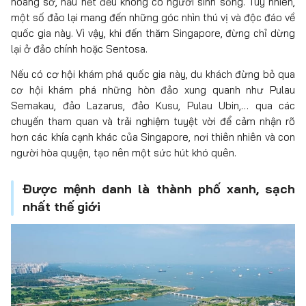
hoang sơ, hầu hết đều không có người sinh sống. Tuy nhiên,
một số đảo lại mang đến những góc nhìn thú vị và độc đáo về
quốc gia này. Vì vậy, khi đến thăm Singapore, đừng chỉ dừng
lại ở đảo chính hoặc Sentosa.
Nếu có cơ hội khám phá quốc gia này, du khách đừng bỏ qua
cơ hội khám phá những hòn đảo xung quanh như Pulau
Semakau, đảo Lazarus, đảo Kusu, Pulau Ubin,… qua các
chuyến tham quan và trải nghiệm tuyệt vời để cảm nhận rõ
hơn các khía cạnh khác của Singapore, nơi thiên nhiên và con
người hòa quyện, tạo nên một sức hút khó quên.
Được mệnh danh là thành phố xanh, sạch
nhất thế giới