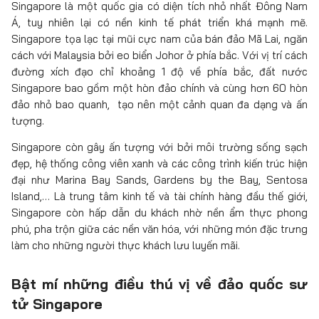
Singapore là một quốc gia có diện tích nhỏ nhất Đông Nam
Á, tuy nhiên lại có nền kinh tế phát triển khá mạnh mẽ.
Singapore tọa lạc tại mũi cực nam của bán đảo Mã Lai, ngăn
cách với Malaysia bởi eo biển Johor ở phía bắc. Với vị trí cách
đường xích đạo chỉ khoảng 1 độ về phía bắc, đất nước
Singapore bao gồm một hòn đảo chính và cùng hơn 60 hòn
đảo nhỏ bao quanh, tạo nên một cảnh quan đa dạng và ấn
tượng.
Singapore còn gây ấn tượng với bởi môi trường sống sạch
đẹp, hệ thống công viên xanh và các công trình kiến trúc hiện
đại như Marina Bay Sands, Gardens by the Bay, Sentosa
Island,… Là trung tâm kinh tế và tài chính hàng đầu thế giới,
Singapore còn hấp dẫn du khách nhờ nền ẩm thực phong
phú, pha trộn giữa các nền văn hóa, với những món đặc trưng
làm cho những người thực khách lưu luyến mãi.
Bật mí những điều thú vị về đảo quốc sư
tử Singapore