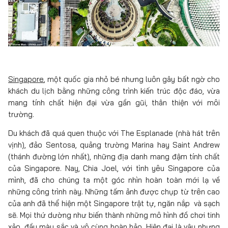
Singapore
, một quốc gia nhỏ bé nhưng luôn gây bất ngờ cho
khách du lịch bằng những công trình kiến trúc độc đáo, vừa
mang tính chất hiện đại vừa gần gũi, thân thiện với môi
trường.
Du khách đã quá quen thuộc với The Esplanade (nhà hát trên
vịnh), đảo Sentosa, quảng trường Marina hay Saint Andrew
(thánh đường lớn nhất), những địa danh mang đậm tính chất
của Singapore. Nay, Chia Joel, với tình yêu Singapore của
mình, đã cho chúng ta một góc nhìn hoàn toàn mới lạ về
những công trình này. Những tấm ảnh được chụp từ trên cao
của anh đã thể hiện một Singapore trật tự, ngăn nắp và sạch
sẽ. Mọi thứ dường như biến thành những mô hình đồ chơi tinh
xảo, đầy màu sắc và vô cùng hoàn hảo. Hiện đại là vậy nhưng