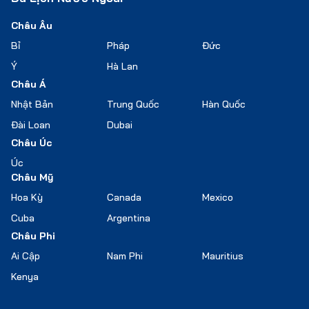
Châu Âu
Bỉ
Pháp
Đức
Ý
Hà Lan
Châu Á
Nhật Bản
Trung Quốc
Hàn Quốc
Đài Loan
Dubai
Châu Úc
Úc
Châu Mỹ
Hoa Kỳ
Canada
Mexico
Cuba
Argentina
Châu Phi
Ai Cập
Nam Phi
Mauritius
Kenya