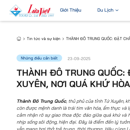
Giới Thiệu
Du Lịch
Tin tức và sự kiện
THÀNH ĐÔ TRUNG QUỐC: ĐẶT CHÂN
Châu Âu
Du Lịch Nước Ngoài
Bỉ
Du Lịch Trong Nước
Những điều cần biết
23-09-2025
Pháp
Tour Cao Cấp
THÀNH ĐÔ TRUNG QUỐC: 
Đức
XUYÊN, NƠI QUÁ KHỨ HÒA
Ý
Hà Lan
Xem tất c
Thành Đô Trung Quốc
, thủ phủ của tỉnh Tứ Xuyên, k
còn được mệnh danh là trái tim văn hóa, ẩm thực và 
cảm nhận rõ sự giao thoa độc đáo giữa quá khứ và hi
nhịp sống sôi động, hiện đại. Đây là điểm đến lý t
vẫn mang hơi thở trẻ trung, thời thượng. Hãy cùng
L