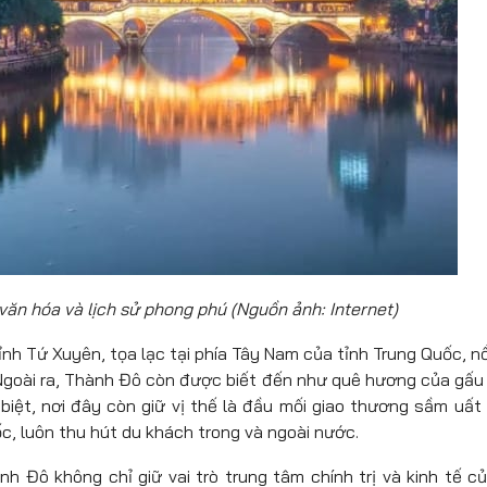
văn hóa và lịch sử phong phú (Nguồn ảnh: Internet)
h Tứ Xuyên, tọa lạc tại phía Tây Nam của tỉnh Trung Quốc, nổ
Ngoài ra, Thành Đô còn được biết đến như quê hương của gấu 
biệt, nơi đây còn giữ vị thế là đầu mối giao thương sầm uất 
c, luôn thu hút du khách trong và ngoài nước.
 Đô không chỉ giữ vai trò trung tâm chính trị và kinh tế c