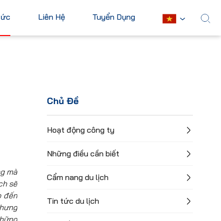
Tức
Liên Hệ
Tuyển Dụng
English
Châu Mỹ
Châu Phi
Hoa Kỳ
Ai Cập
Chủ Đề
Canada
Nam Phi
Mexico
Mauritius
Hoạt động công ty
Cuba
Kenya
Những điều cần biết
Argentina
Xem tất cả
ng mà
Cẩm nang du lịch
ch sẽ
o đến
Tin tức du lịch
nhưng
những