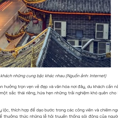
 khách những cung bậc khác nhau (Nguồn ảnh: Internet)
n hưởng trọn vẹn vẻ đẹp và văn hóa nơi đây, du khách cần n
một sắc thái riêng, hứa hẹn những trải nghiệm khó quên cho
ảy lộc, thích hợp để dạo bước trong các công viên và chiêm n
để thưởng thức những lễ hội truyền thống sôi động của ngườ