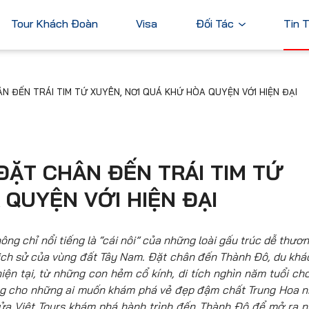
Tour Khách Đoàn
Visa
Đối Tác
Tin 
Ngân Hàng
 ĐẾN TRÁI TIM TỨ XUYÊN, NƠI QUÁ KHỨ HÒA QUYỆN VỚI HIỆN ĐẠI
Tài Chính
Châu Á
Châu Úc
Thương Mại
Nhật Bản
Úc
Trung Quốc
ĐẶT CHÂN ĐẾN TRÁI TIM TỨ
Hàn Quốc
 QUYỆN VỚI HIỆN ĐẠI
Đài Loan
Dubai
ả
Xem tất cả
hông chỉ nổi tiếng là “cái nôi” của những loài gấu trúc dễ thươ
lịch sử của vùng đất Tây Nam. Đặt chân đến Thành Đô, du khá
ện tại, từ những con hẻm cổ kính, di tích nghìn năm tuổi ch
ưởng cho những ai muốn khám phá vẻ đẹp đậm chất Trung Hoa 
ửa Việt Tours
khám phá hành trình đến Thành Đô để mở ra 