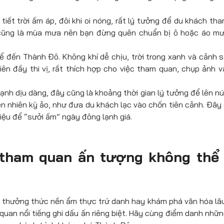
iết trời ấm áp, đôi khi oi nóng, rất lý tưởng để du khách tha
ây cũng là mùa mưa nên bạn đừng quên chuẩn bị ô hoặc áo m
ể đến Thành Đô. Không khí dễ chịu, trời trong xanh và cảnh s
ên đầy thi vị, rất thích hợp cho việc tham quan, chụp ảnh và
nh dịu dàng, đây cũng là khoảng thời gian lý tưởng để lên nú
iên nhiên kỳ ảo, như đưa du khách lạc vào chốn tiên cảnh. Đây
iệu để “sưởi ấm” ngày đông lạnh giá.
tham quan ấn tượng không thể
 thưởng thức nền ẩm thực trứ danh hay khám phá văn hóa lâu
uan nổi tiếng ghi dấu ấn riêng biệt. Hãy cùng điểm danh nhữn