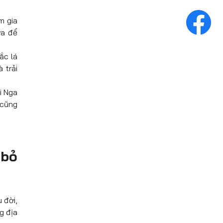
m gia
ưa để
ắc lá
 trải
i Nga
 cũng
 bỏ
 đời,
g địa