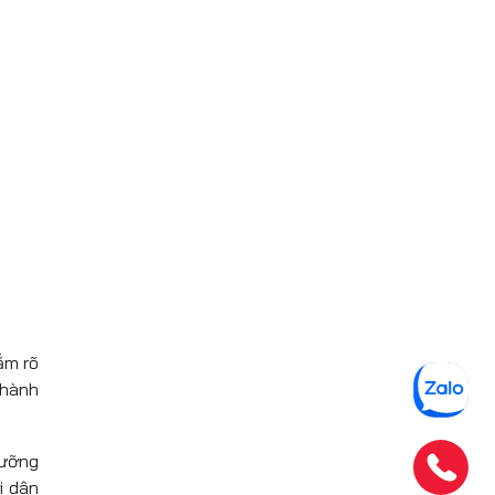
ắm rõ
 hành
gưỡng
i dân