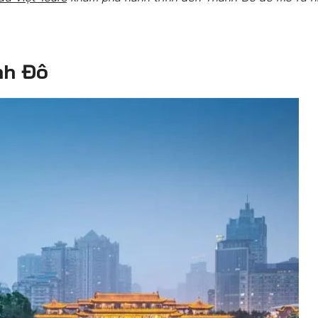
ành Đô