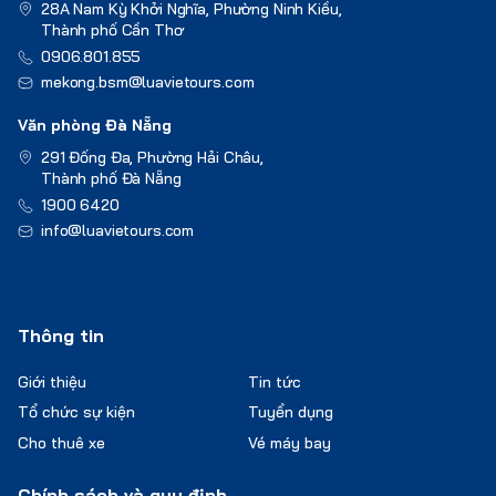
28A Nam Kỳ Khởi Nghĩa, Phường Ninh Kiều,
Thành phố Cần Thơ
0906.801.855
mekong.bsm@luavietours.com
Văn phòng Đà Nẵng
291 Đống Đa, Phường Hải Châu,
Thành phố Đà Nẵng
1900 6420
info@luavietours.com
Thông tin
Giới thiệu
Tin tức
Tổ chức sự kiện
Tuyển dụng
Cho thuê xe
Vé máy bay
Chính sách và quy định