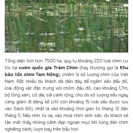
Tổng diện tích hơn 7500 ha, quy tụ khoảng 220 loài chim cư
trú tại
vườn quốc gia Tràm Chim
(hay thường gọi là
Khu
bảo tồn chim Tam Nông
), chiếm ¼ số lượng chim của Việt
Nam. Rất nhiều du khách đã đến đây để ngắm sếu đầu đỏ,
loài động vật đặc trưng với chỏm đầu đỏ, cao khoảng 1,7m,
bộ lông xám, cổ dài, sải cánh rộng, cho dù số lượng sếu ngày
càng giảm đi đáng kể (chỉ còn khoảng 15 loài sếu được lưu
vào Sách Đỏ), nhất là vào khoảng thời gian từ tháng 12 đến
tháng 5. Nếu nhìn từ xa, vào mùa chim sinh sản, du khách sẽ
tận mắt thấy những cảnh đẹp ngoạn mục khi từng đàn chim
nghiêng cánh, lượn bay trên bầu trời.