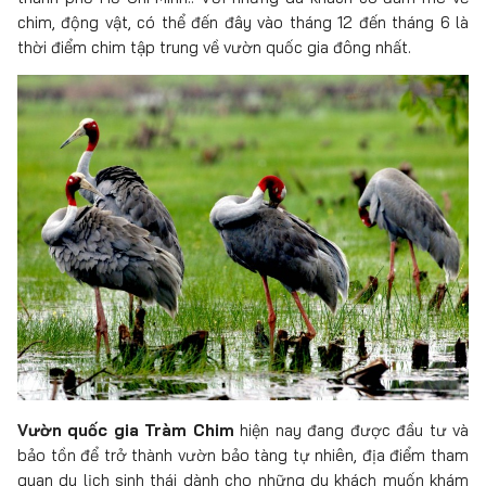
chim, động vật, có thể đến đây vào tháng 12 đến tháng 6 là
thời điểm chim tập trung về vườn quốc gia đông nhất.
Vườn quốc gia Tràm Chim
hiện nay đang được đầu tư và
bảo tồn để trở thành vườn bảo tàng tự nhiên, địa điểm tham
quan du lịch sinh thái dành cho những du khách muốn khám