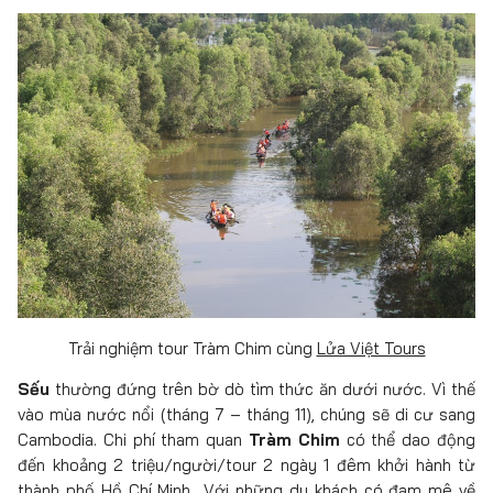
Trải nghiệm tour Tràm Chim cùng
Lửa Việt Tours
Sếu
thường đứng trên bờ dò tìm thức ăn dưới nước. Vì thế
vào mùa nước nổi (tháng 7 – tháng 11), chúng sẽ di cư sang
Cambodia. Chi phí tham quan
Tràm Chim
có thể dao động
đến khoảng 2 triệu/người/tour 2 ngày 1 đêm khởi hành từ
thành phố Hồ Chí Minh.. Với những du khách có đam mê về