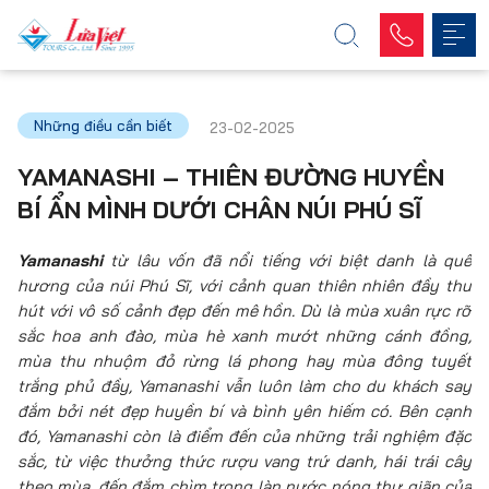
Những điều cần biết
23-02-2025
YAMANASHI – THIÊN ĐƯỜNG HUYỀN
BÍ ẨN MÌNH DƯỚI CHÂN NÚI PHÚ SĨ
Yamanashi
từ lâu vốn đã nổi tiếng với biệt danh là quê
hương của núi Phú Sĩ, với cảnh quan thiên nhiên đầy thu
hút với vô số cảnh đẹp đến mê hồn. Dù là mùa xuân rực rỡ
sắc hoa anh đào, mùa hè xanh mướt những cánh đồng,
mùa thu nhuộm đỏ rừng lá phong hay mùa đông tuyết
trắng phủ đầy, Yamanashi vẫn luôn làm cho du khách say
đắm bởi nét đẹp huyền bí và bình yên hiếm có. Bên cạnh
đó, Yamanashi còn là điểm đến của những trải nghiệm đặc
sắc, từ việc thưởng thức rượu vang trứ danh, hái trái cây
theo mùa, đến đắm chìm trong làn nước nóng thư giãn của