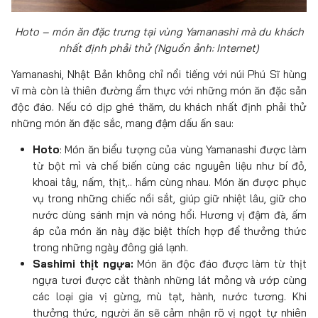
Hoto – món ăn đặc trưng tại vùng Yamanashi mà du khách
nhất định phải thử (Nguồn ảnh: Internet)
Yamanashi, Nhật Bản không chỉ nổi tiếng với núi Phú Sĩ hùng
vĩ mà còn là thiên đường ẩm thực với những món ăn đặc sản
độc đáo. Nếu có dịp ghé thăm, du khách nhất định phải thử
những món ăn đặc sắc, mang đậm dấu ấn sau:
Hoto
: Món ăn biểu tượng của vùng Yamanashi được làm
từ bột mì và chế biến cùng các nguyên liệu như bí đỏ,
khoai tây, nấm, thịt,.. hầm cùng nhau. Món ăn được phục
vụ trong những chiếc nồi sắt, giúp giữ nhiệt lâu, giữ cho
nước dùng sánh mịn và nóng hổi. Hương vị đậm đà, ấm
áp của món ăn này đặc biệt thích hợp để thưởng thức
trong những ngày đông giá lạnh.
Sashimi thịt ngựa:
Món ăn độc đáo được làm từ thịt
ngựa tươi được cắt thành những lát mỏng và ướp cùng
các loại gia vị gừng, mù tạt, hành, nước tương. Khi
thưởng thức, người ăn sẽ cảm nhận rõ vị ngọt tự nhiên