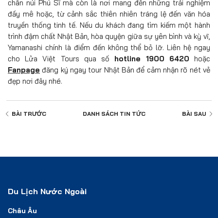
chân núi Phú Sĩ mà còn là nơi mang đến những trải nghiệm
đầy mê hoặc, từ cảnh sắc thiên nhiên tráng lệ đến văn hóa
truyền thống tinh tế. Nếu du khách đang tìm kiếm một hành
trình đậm chất Nhật Bản, hòa quyện giữa sự yên bình và kỳ vĩ,
Yamanashi chính là điểm đến không thể bỏ lỡ. Liên hệ ngay
cho Lửa Việt Tours qua số
hotline
1900 6420
hoặc
Fanpage
đăng ký ngay tour Nhật Bản để cảm nhận rõ nét vẻ
đẹp nơi đây nhé.
BÀI TRƯỚC
DANH SÁCH
TIN TỨC
BÀI SAU
Du Lịch Nước Ngoài
Châu Âu