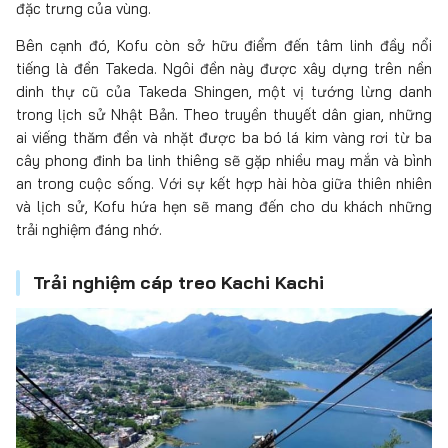
đặc trưng của vùng.
Bên cạnh đó, Kofu còn sở hữu điểm đến tâm linh đầy nổi
tiếng là đền Takeda. Ngôi đền này được xây dựng trên nền
dinh thự cũ của Takeda Shingen, một vị tướng lừng danh
trong lịch sử Nhật Bản. Theo truyền thuyết dân gian, những
ai viếng thăm đền và nhặt được ba bó lá kim vàng rơi từ ba
cây phong đinh ba linh thiêng sẽ gặp nhiều may mắn và bình
an trong cuộc sống. Với sự kết hợp hài hòa giữa thiên nhiên
và lịch sử, Kofu hứa hẹn sẽ mang đến cho du khách những
trải nghiệm đáng nhớ.
Trải nghiệm cáp treo Kachi Kachi