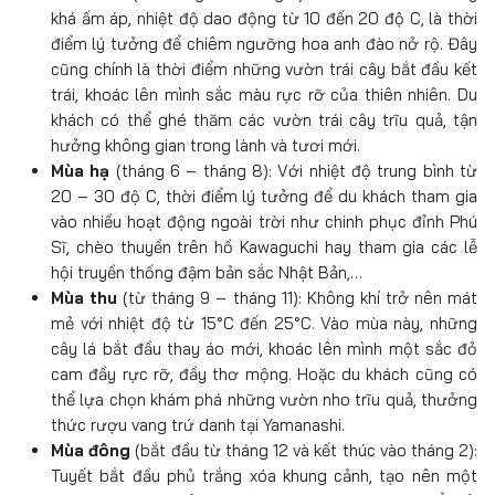
khá ấm áp, nhiệt độ dao động từ 10 đến 20 độ C, là thời
điểm lý tưởng để chiêm ngưỡng hoa anh đào nở rộ. Đây
cũng chính là thời điểm những vườn trái cây bắt đầu kết
trái, khoác lên mình sắc màu rực rỡ của thiên nhiên. Du
khách có thể ghé thăm các vườn trái cây trĩu quả, tận
hưởng không gian trong lành và tươi mới.
Mùa hạ
(tháng 6 – tháng 8): Với nhiệt độ trung bình từ
20 – 30 độ C, thời điểm lý tưởng để du khách tham gia
vào nhiều hoạt động ngoài trời như chinh phục đỉnh Phú
Sĩ, chèo thuyền trên hồ Kawaguchi hay tham gia các lễ
hội truyền thống đậm bản sắc Nhật Bản,…
Mùa thu
(từ tháng 9 – tháng 11): Không khí trở nên mát
mẻ với nhiệt độ từ 15°C đến 25°C. Vào mùa này, những
cây lá bắt đầu thay áo mới, khoác lên mình một sắc đỏ
cam đầy rực rỡ, đầy thơ mộng. Hoặc du khách cũng có
thể lựa chọn khám phá những vườn nho trĩu quả, thưởng
thức rượu vang trứ danh tại Yamanashi.
Mùa đông
(bắt đầu từ tháng 12 và kết thúc vào tháng 2):
Tuyết bắt đầu phủ trắng xóa khung cảnh, tạo nên một