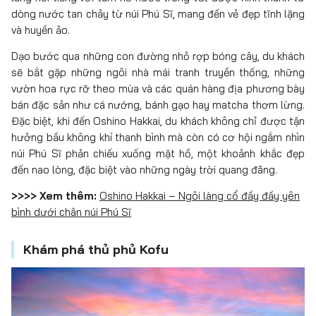
dòng nước tan chảy từ núi Phú Sĩ, mang đến vẻ đẹp tĩnh lặng
và huyền ảo.
Dạo bước qua những con đường nhỏ rợp bóng cây, du khách
sẽ bắt gặp những ngôi nhà mái tranh truyền thống, những
vườn hoa rực rỡ theo mùa và các quán hàng địa phương bày
bán đặc sản như cá nướng, bánh gạo hay matcha thơm lừng.
Đặc biệt, khi đến Oshino Hakkai, du khách không chỉ được tận
hưởng bầu không khí thanh bình mà còn có cơ hội ngắm nhìn
núi Phú Sĩ phản chiếu xuống mặt hồ, một khoảnh khắc đẹp
đến nao lòng, đặc biệt vào những ngày trời quang đãng.
>>>> Xem thêm:
Oshino Hakkai – Ngôi làng cổ đầy đầy yên
bình dưới chân núi Phú Sĩ
Khám phá thủ phủ Kofu