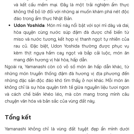
và kết cấu mềm mại. Đây là một trải nghiệm ẩm thực
không thể bỏ lỡ đối với những ai muốn khám phá nét độc
đáo trong ẩm thực Nhật Bản.
Udon Yoshida
: Món mì này nổi bật với sợi mì dày và dai,
hòa quyện cùng nước súp đậm đà được chế biến từ
miso và nước tương, kết hợp vị thanh ngọt tự nhiên của
rau củ. Đặc biệt, Udon Yoshida thường được phục vụ
kèm thịt ngựa hầm cay ngọt và bắp cải luộc, món ăn
mang đến hương vị hài hòa, hấp dẫn.
Ngoài ra, Yamanashi còn có vô số món ăn hấp dẫn khác, từ
những món truyền thống đậm đà hương vị địa phương đến
những đặc sản độc đáo khó tìm thấy ở nơi khác. Mỗi món ăn
không chỉ là sự hòa quyện tinh tế giữa nguyên liệu tươi ngon
và cách chế biến khéo léo, mà còn mang trong mình câu
chuyện văn hóa và bản sắc của vùng đất này.
Tổng kết
Yamanashi không chỉ là vùng đất tuyệt đẹp ẩn mình dưới