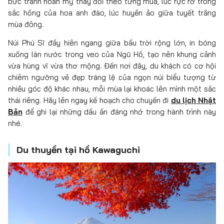
bức tranh hoàn mỹ thay đổi theo từng mùa, lúc rực rỡ trong
sắc hồng của hoa anh đào, lúc huyền ảo giữa tuyết trắng
mùa đông.
Núi Phú Sĩ đầy hiên ngang giữa bầu trời rộng lớn, in bóng
xuống làn nước trong veo của Ngũ Hồ, tạo nên khung cảnh
vừa hùng vĩ vừa thơ mộng. Đến nơi đây, du khách có cơ hội
chiêm ngưỡng vẻ đẹp tráng lệ của ngọn núi biểu tượng từ
nhiều góc độ khác nhau, mỗi mùa lại khoác lên mình một sắc
thái riêng. Hãy lên ngay kế hoạch cho chuyến đi
du lịch Nhật
Bản
để ghi lại những dấu ấn đáng nhớ trong hành trình này
nhé.
Du thuyền tại hồ Kawaguchi