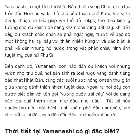
Yamanashi là một tỉnh tại Nhật Bản thuộc vùng Chubu, tọa lạc
trên đảo Honshu và là thủ phủ của thành phố Kofu. Với vị trí
địa lý thuận lợi tiếp giáp với thủ đô Tokyo, tạo điều kiện lý
tưởng cho du khách dễ dàng khám phá vùng đất này. Khi đến
đây, du khách chắc chắn sẽ phải ngất ngây trước vẻ đẹp có
một không hai tại đây với thiên nhiên hùng vĩ và đặc biệt là
phải kể đến những hồ nước trong vắt phản chiếu hình ảnh
tuyệt mỹ của núi Phú Sĩ.
Bên cạnh đó, Yamanashi còn hấp dẫn du khách với những
vườn nho trĩu quả, nơi sản sinh ra loại rượu vang danh tiếng
bậc nhất Nhật Bản, cùng các suối nước nóng onsen thư giãn
giữa khung cảnh thiên nhiên tuyệt đẹp. Ngoài ra, nơi đây còn
được biết đến với tên gọi “vương quốc trái cây” với đa dạng
các loại quả thơm ngon như đào, nho, dâu,… Tất cả hòa
quyện tạo nên một hành trình khám phá đầy cảm xúc, làm
cho bất kỳ ai đặt chân đến đây đều lưu luyến không rời.
Thời tiết tại Yamanashi có gì đặc biệt?