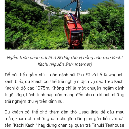
Ngắm toàn cảnh núi Phú Sĩ đầy thú vị bằng cáp treo Kachi
Kachi (Nguồn ảnh: Internet)
Để có thể ngắm nhìn toàn cảnh núi Phú Sĩ và hồ Kawaguchi
xanh biếc, du khách có thể trải nghiệm dịch vụ cáp treo Kachi
Kachi ở độ cao 1075m. Không chỉ là một chuyến ngắm cảnh
tuyệt đẹp, hành trình này còn mang đến cho du khách những
trải nghiệm thú vị trên đỉnh núi.
Du khách có thể ghé thăm đền thỏ Usagi-jinja để cầu may
mắn, khám phá những câu chuyện dân gian gắn liền với cái
tên “Kachi Kachi” hay dừng chân tại quán trà Tanuki Teahouse