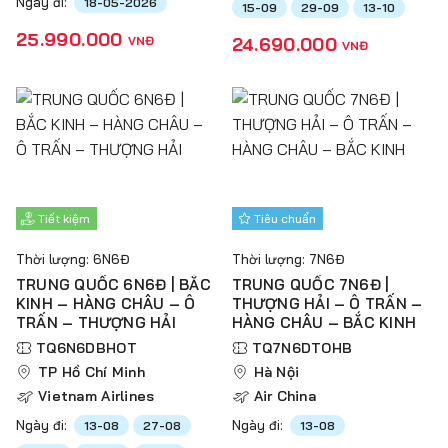
Ngày đi:
18-05-2026
15-09
29-09
13-10
25.990.000
VNĐ
24.690.000
VNĐ
Tiết kiệm
Tiêu chuẩn
Thời lượng: 6N6Đ
Thời lượng: 7N6Đ
TRUNG QUỐC 6N6Đ | BẮC
TRUNG QUỐC 7N6Đ |
KINH – HÀNG CHÂU – Ô
THƯỢNG HẢI – Ô TRẤN –
TRẤN – THƯỢNG HẢI
HÀNG CHÂU – BẮC KINH
TQ6N6DBHOT
TQ7N6DTOHB
TP Hồ Chí Minh
Hà Nội
Vietnam Airlines
Air China
Ngày đi:
Ngày đi:
13-08
27-08
13-08