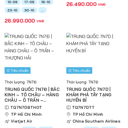
10-09
17-09
16-10
26.490.000
VNĐ
23-10
30-10
...
26.990.000
VNĐ
Tiêu chuẩn
Tiêu chuẩn
Thời lượng: 7N7Đ
Thời lượng: 7N7Đ
TRUNG QUỐC 7N7Đ | BẮC
TRUNG QUỐC 7N7D |
KINH – TÔ CHÂU – HÀNG
KHÁM PHÁ TÂY TẠNG
CHÂU – Ô TRẤN –
HUYỀN BÍ
THƯỢNG HẢI
TQ7N7DBTHOT
TQ7N7DTT
TP Hồ Chí Minh
TP Hồ Chí Minh
Vietjet Air
China Southern Airlines