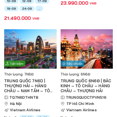
10-09
12-09
17-09
23.990.000
VNĐ
19-09
24-09
...
21.490.000
VNĐ
Tiết kiệm
Tiêu chuẩn
Thời lượng: 7N6Đ
Thời lượng: 6N6Đ
TRUNG QUỐC 7N6D |
TRUNG QUỐC 6N6Đ | BẮC
THƯỢNG HẢI – HÀNG
KINH – TÔ CHÂU – HÀNG
CHÂU – NAM TẦM – TÔ
CHÂU – THƯỢNG HẢI
CHÂU – BẮC KINH
TQ7N6DTHNTB
TRUNGQUOCTPVN516
Hà Nội
TP Hồ Chí Minh
Vietnam Airlines
Vietnam Airlines