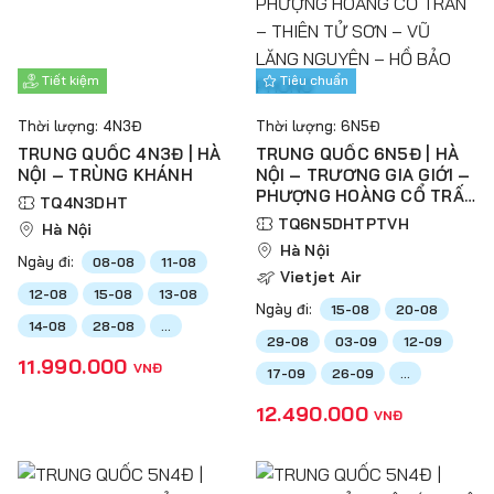
Tiết kiệm
Tiêu chuẩn
Thời lượng: 4N3Đ
Thời lượng: 6N5Đ
TRUNG QUỐC 4N3Đ | HÀ
TRUNG QUỐC 6N5Đ | HÀ
NỘI – TRÙNG KHÁNH
NỘI – TRƯƠNG GIA GIỚI –
PHƯỢNG HOÀNG CỔ TRẤN
TQ4N3DHT
– THIÊN TỬ SƠN – VŨ
TQ6N5DHTPTVH
Hà Nội
LĂNG NGUYÊN – HỒ BẢO
Hà Nội
PHONG
Ngày đi:
08-08
11-08
Vietjet Air
12-08
15-08
13-08
Ngày đi:
15-08
20-08
14-08
28-08
...
29-08
03-09
12-09
11.990.000
VNĐ
17-09
26-09
...
12.490.000
VNĐ