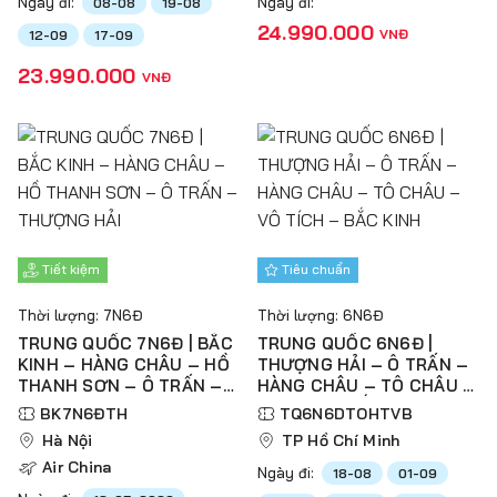
Ngày đi:
Ngày đi:
08-08
19-08
24.990.000
VNĐ
12-09
17-09
23.990.000
VNĐ
Tiết kiệm
Tiêu chuẩn
Thời lượng: 7N6Đ
Thời lượng: 6N6Đ
TRUNG QUỐC 7N6Đ | BẮC
TRUNG QUỐC 6N6Đ |
KINH – HÀNG CHÂU – HỒ
THƯỢNG HẢI – Ô TRẤN –
THANH SƠN – Ô TRẤN –
HÀNG CHÂU – TÔ CHÂU –
THƯỢNG HẢI
VÔ TÍCH – BẮC KINH
BK7N6ĐTH
TQ6N6DTOHTVB
Hà Nội
TP Hồ Chí Minh
Air China
Ngày đi:
18-08
01-09