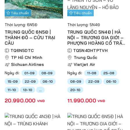
Tiêu chuẩn
Tiêu chuẩn
Thời lượng: 6N5Đ
Thời lượng: 5N4Đ
TRUNG QUỐC 6N5Đ |
TRUNG QUỐC 5N4Đ | HÀ
THÀNH ĐÔ – CỬU TRẠI
NỘI – TRƯƠNG GIA GIỚI –
CÂU
PHƯỢNG HOÀNG CỔ TRẤN
– THIÊN TỬ SƠN – VŨ
TQ6N5DTC
TQ5N4DHTPTVH
LĂNG NGUYÊN – HỒ BẢO
TP Hồ Chí Minh
Trung Quốc
PHONG
Sichuan Airlines
Vietjet Air
Ngày đi:
Ngày đi:
01-09
08-09
11-08
25-08
15-09
22-09
06-10
08-09
22-09
06-10
11-10
13-10
...
20-10
20.990.000
11.990.000
VNĐ
VNĐ