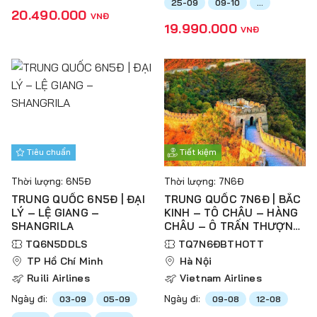
25-09
09-10
...
20.490.000
VNĐ
19.990.000
VNĐ
Tiêu chuẩn
Tiết kiệm
Thời lượng: 6N5Đ
Thời lượng: 7N6Đ
TRUNG QUỐC 6N5Đ | ĐẠI
TRUNG QUỐC 7N6Đ | BẮC
LÝ – LỆ GIANG –
KINH – TÔ CHÂU – HÀNG
SHANGRILA
CHÂU – Ô TRẤN THƯỢNG
HẢI – TÂN THIÊN ĐỊA
TQ6N5DDLS
TQ7N6ĐBTHOTT
TP Hồ Chí Minh
Hà Nội
Ruili Airlines
Vietnam Airlines
Ngày đi:
Ngày đi:
03-09
05-09
09-08
12-08