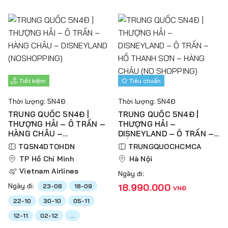
Tiết kiệm
Tiêu chuẩn
Thời lượng: 5N4Đ
Thời lượng: 5N4Đ
TRUNG QUỐC 5N4Đ |
TRUNG QUỐC 5N4Đ |
THƯỢNG HẢI – Ô TRẤN –
THƯỢNG HẢI –
HÀNG CHÂU –
DISNEYLAND – Ô TRẤN –
DISNEYLAND
HỒ THANH SƠN – HÀNG
TQ5N4DTOHDN
TRUNGQUOCHCMCA
(NOSHOPPING)
CHÂU (NO SHOPPING)
TP Hồ Chí Minh
Hà Nội
Vietnam Airlines
Ngày đi:
Ngày đi:
18.990.000
23-08
18-09
VNĐ
22-10
30-10
05-11
12-11
02-12
...