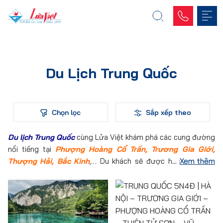
Du Lịch Trung Quốc
Chọn lọc
Sắp xếp theo
Du lịch Trung Quốc
cùng Lửa Việt khám phá các cung đường
nổi tiếng tại
Phượng Hoàng Cổ Trấn, Trương Gia Giới,
Thượng Hải, Bắc Kinh
,… Du khách sẽ được hòa mình vào
Xem thêm
những vùng đất mới đầy hữu tình và thơ mộng với những lâu
đài và tòa thành cổ. Tham khảo lịch trình tour sau đây và
đăng ký tour để trải nghiệm vùng đất mới ngay hôm nay thôi.