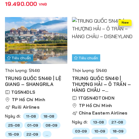
19.490.000
VNĐ
New
Tiêu chuẩn
Tiêu chuẩn
Thời lượng: 5N4Đ
Thời lượng: 5N4Đ
TRUNG QUỐC 5N4Đ | LỆ
TRUNG QUỐC 5N4Đ |
GIANG – SHANGRILA
THƯỢNG HẢI – Ô TRẤN –
HÀNG CHÂU –
TQ5N4DLS
DISNEYLAND
1TQ5N4DTOHDN
TP Hồ Chí Minh
TP Hồ Chí Minh
Ruili Airlines
China Eastern Airlines
Ngày đi:
11-08
18-08
Ngày đi:
13-08
27-08
25-08
01-09
08-09
03-09
10-09
18-09
15-09
22-09
...