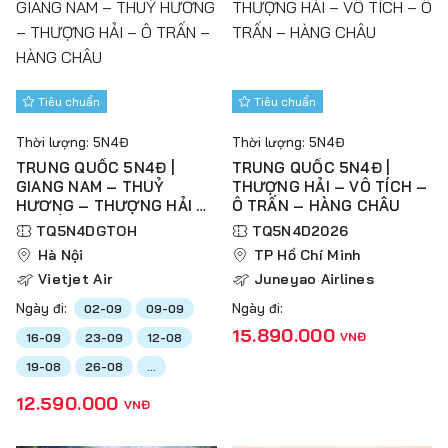
Tiêu chuẩn
Tiêu chuẩn
Thời lượng: 5N4Đ
Thời lượng: 5N4Đ
TRUNG QUỐC 5N4Đ |
TRUNG QUỐC 5N4Đ |
GIANG NAM – THUỶ
THƯỢNG HẢI – VÔ TÍCH –
HƯƠNG – THƯỢNG HẢI –
Ô TRẤN – HÀNG CHÂU
Ô TRẤN – HÀNG CHÂU
TQ5N4DGTOH
TQ5N4D2026
Hà Nội
TP Hồ Chí Minh
Vietjet Air
Juneyao Airlines
Ngày đi:
Ngày đi:
02-09
09-09
15.890.000
VNĐ
16-09
23-09
12-08
19-08
26-08
...
12.590.000
VNĐ