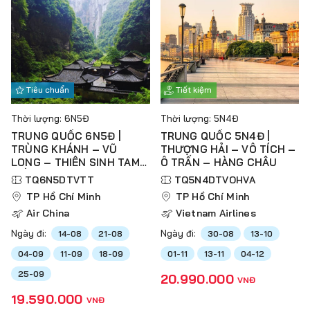
Tiêu chuẩn
Tiết kiệm
Thời lượng: 6N5Đ
Thời lượng: 5N4Đ
TRUNG QUỐC 6N5Đ |
TRUNG QUỐC 5N4Đ |
TRÙNG KHÁNH – VŨ
THƯỢNG HẢI – VÔ TÍCH –
LONG – THIÊN SINH TAM
Ô TRẤN – HÀNG CHÂU
KIỀU – TIÊN NỮ SƠN
TQ6N5DTVTT
TQ5N4DTVOHVA
TP Hồ Chí Minh
TP Hồ Chí Minh
Air China
Vietnam Airlines
Ngày đi:
Ngày đi:
14-08
21-08
30-08
13-10
04-09
11-09
18-09
01-11
13-11
04-12
25-09
20.990.000
VNĐ
19.590.000
VNĐ