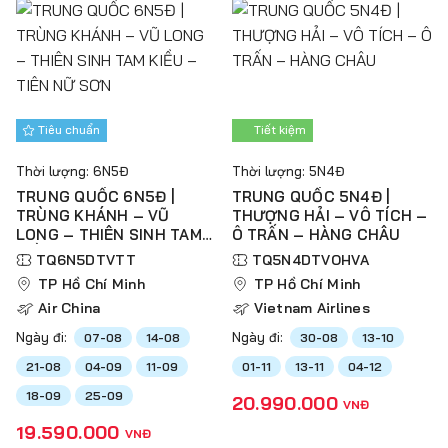
Tiêu chuẩn
Tiết kiệm
Thời lượng: 6N5Đ
Thời lượng: 5N4Đ
TRUNG QUỐC 6N5Đ |
TRUNG QUỐC 5N4Đ |
TRÙNG KHÁNH – VŨ
THƯỢNG HẢI – VÔ TÍCH –
LONG – THIÊN SINH TAM
Ô TRẤN – HÀNG CHÂU
KIỀU – TIÊN NỮ SƠN
TQ6N5DTVTT
TQ5N4DTVOHVA
TP Hồ Chí Minh
TP Hồ Chí Minh
Air China
Vietnam Airlines
Ngày đi:
Ngày đi:
07-08
14-08
30-08
13-10
21-08
04-09
11-09
01-11
13-11
04-12
18-09
25-09
20.990.000
VNĐ
19.590.000
VNĐ