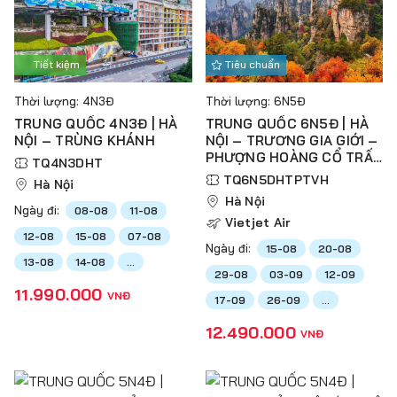
Tiết kiệm
Tiêu chuẩn
Thời lượng: 4N3Đ
Thời lượng: 6N5Đ
TRUNG QUỐC 4N3Đ | HÀ
TRUNG QUỐC 6N5Đ | HÀ
NỘI – TRÙNG KHÁNH
NỘI – TRƯƠNG GIA GIỚI –
PHƯỢNG HOÀNG CỔ TRẤN
TQ4N3DHT
– THIÊN TỬ SƠN – VŨ
TQ6N5DHTPTVH
Hà Nội
LĂNG NGUYÊN – HỒ BẢO
Hà Nội
PHONG
Ngày đi:
08-08
11-08
Vietjet Air
12-08
15-08
07-08
Ngày đi:
15-08
20-08
13-08
14-08
...
29-08
03-09
12-09
11.990.000
VNĐ
17-09
26-09
...
12.490.000
VNĐ