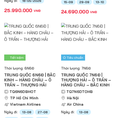
Ngày đi:
18-05-2026
15-09
29-09
13-10
25.990.000
VNĐ
24.690.000
VNĐ
Tiết kiệm
Tiêu chuẩn
Thời lượng: 6N6Đ
Thời lượng: 7N6Đ
TRUNG QUỐC 6N6Đ | BẮC
TRUNG QUỐC 7N6Đ |
KINH – HÀNG CHÂU – Ô
THƯỢNG HẢI – Ô TRẤN –
TRẤN – THƯỢNG HẢI
HÀNG CHÂU – BẮC KINH
TQ6N6DBHOT
TQ7N6DTOHB
TP Hồ Chí Minh
Hà Nội
Vietnam Airlines
Air China
Ngày đi:
Ngày đi:
13-08
27-08
13-08