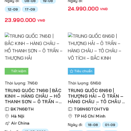
Ngày đi:
Ngày đi:
08-08
19-08
24.990.000
VNĐ
12-09
17-09
23.990.000
VNĐ
Tiết kiệm
Tiêu chuẩn
Thời lượng: 7N6Đ
Thời lượng: 6N6Đ
TRUNG QUỐC 7N6Đ | BẮC
TRUNG QUỐC 6N6Đ |
KINH – HÀNG CHÂU – HỒ
THƯỢNG HẢI – Ô TRẤN –
THANH SƠN – Ô TRẤN –
HÀNG CHÂU – TÔ CHÂU –
THƯỢNG HẢI
VÔ TÍCH – BẮC KINH
BK7N6ĐTH
TQ6N6DTOHTVB
Hà Nội
TP Hồ Chí Minh
Air China
Ngày đi:
18-08
01-09