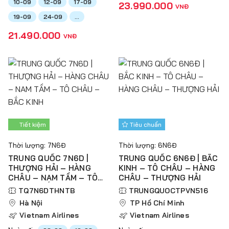
10-09
12-09
17-09
23.990.000
VNĐ
19-09
24-09
...
21.490.000
VNĐ
Tiết kiệm
Tiêu chuẩn
Thời lượng: 7N6Đ
Thời lượng: 6N6Đ
TRUNG QUỐC 7N6D |
TRUNG QUỐC 6N6Đ | BẮC
THƯỢNG HẢI – HÀNG
KINH – TÔ CHÂU – HÀNG
CHÂU – NAM TẦM – TÔ
CHÂU – THƯỢNG HẢI
CHÂU – BẮC KINH
TQ7N6DTHNTB
TRUNGQUOCTPVN516
Hà Nội
TP Hồ Chí Minh
Vietnam Airlines
Vietnam Airlines