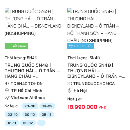
Tiết kiệm
Tiêu chuẩn
Thời lượng: 5N4Đ
Thời lượng: 5N4Đ
TRUNG QUỐC 5N4Đ |
TRUNG QUỐC 5N4Đ |
THƯỢNG HẢI – Ô TRẤN –
THƯỢNG HẢI –
HÀNG CHÂU –
DISNEYLAND – Ô TRẤN –
DISNEYLAND
HỒ THANH SƠN – HÀNG
TQ5N4DTOHDN
TRUNGQUOCHCMCA
(NOSHOPPING)
CHÂU (NO SHOPPING)
TP Hồ Chí Minh
Hà Nội
Vietnam Airlines
Ngày đi:
Ngày đi:
18.990.000
23-08
18-09
VNĐ
22-10
30-10
05-11
12-11
02-12
...