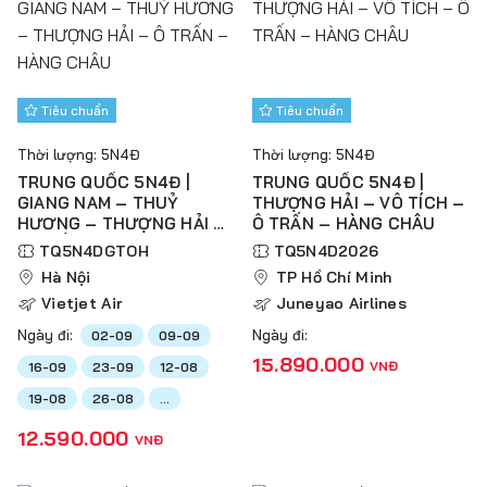
Tiêu chuẩn
Tiêu chuẩn
Thời lượng: 5N4Đ
Thời lượng: 5N4Đ
TRUNG QUỐC 5N4Đ |
TRUNG QUỐC 5N4Đ |
GIANG NAM – THUỶ
THƯỢNG HẢI – VÔ TÍCH –
HƯƠNG – THƯỢNG HẢI –
Ô TRẤN – HÀNG CHÂU
Ô TRẤN – HÀNG CHÂU
TQ5N4DGTOH
TQ5N4D2026
Hà Nội
TP Hồ Chí Minh
Vietjet Air
Juneyao Airlines
Ngày đi:
Ngày đi:
02-09
09-09
15.890.000
VNĐ
16-09
23-09
12-08
19-08
26-08
...
12.590.000
VNĐ