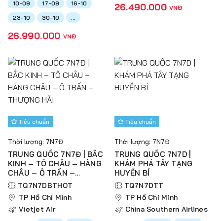
10-09
17-09
16-10
26.490.000
VNĐ
23-10
30-10
...
26.990.000
VNĐ
Tiêu chuẩn
Tiêu chuẩn
Thời lượng: 7N7Đ
Thời lượng: 7N7Đ
TRUNG QUỐC 7N7Đ | BẮC
TRUNG QUỐC 7N7D |
KINH – TÔ CHÂU – HÀNG
KHÁM PHÁ TÂY TẠNG
CHÂU – Ô TRẤN –
HUYỀN BÍ
THƯỢNG HẢI
TQ7N7DBTHOT
TQ7N7DTT
TP Hồ Chí Minh
TP Hồ Chí Minh
Vietjet Air
China Southern Airlines