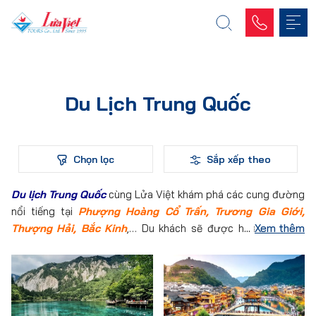
Du Lịch Trung Quốc
Chọn lọc
Sắp xếp theo
Du lịch Trung Quốc
cùng Lửa Việt khám phá các cung đường
nổi tiếng tại
Phượng Hoàng Cổ Trấn, Trương Gia Giới,
Thượng Hải, Bắc Kinh
,… Du khách sẽ được hòa mình vào
Xem thêm
những vùng đất mới đầy hữu tình và thơ mộng với những lâu
đài và tòa thành cổ. Tham khảo lịch trình tour sau đây và
đăng ký tour để trải nghiệm vùng đất mới ngay hôm nay thôi.