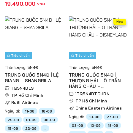
19.490.000
VNĐ
New
Tiêu chuẩn
Tiêu chuẩn
Thời lượng: 5N4Đ
Thời lượng: 5N4Đ
TRUNG QUỐC 5N4Đ | LỆ
TRUNG QUỐC 5N4Đ |
GIANG – SHANGRILA
THƯỢNG HẢI – Ô TRẤN –
HÀNG CHÂU –
TQ5N4DLS
DISNEYLAND
1TQ5N4DTOHDN
TP Hồ Chí Minh
TP Hồ Chí Minh
Ruili Airlines
China Eastern Airlines
Ngày đi:
11-08
18-08
Ngày đi:
13-08
27-08
25-08
01-09
08-09
03-09
10-09
18-09
15-09
22-09
...