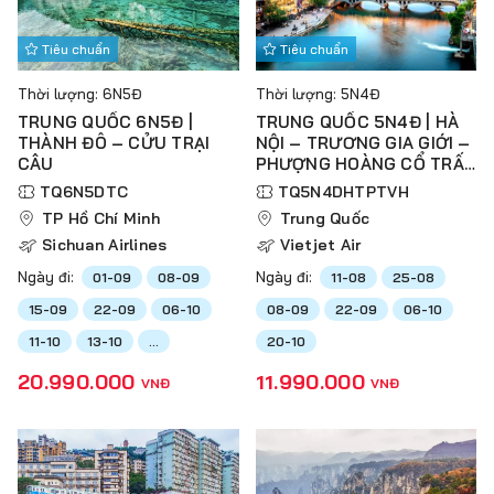
Tiêu chuẩn
Tiêu chuẩn
Thời lượng: 6N5Đ
Thời lượng: 5N4Đ
TRUNG QUỐC 6N5Đ |
TRUNG QUỐC 5N4Đ | HÀ
THÀNH ĐÔ – CỬU TRẠI
NỘI – TRƯƠNG GIA GIỚI –
CÂU
PHƯỢNG HOÀNG CỔ TRẤN
– THIÊN TỬ SƠN – VŨ
TQ6N5DTC
TQ5N4DHTPTVH
LĂNG NGUYÊN – HỒ BẢO
TP Hồ Chí Minh
Trung Quốc
PHONG
Sichuan Airlines
Vietjet Air
Ngày đi:
Ngày đi:
01-09
08-09
11-08
25-08
15-09
22-09
06-10
08-09
22-09
06-10
11-10
13-10
...
20-10
20.990.000
11.990.000
VNĐ
VNĐ