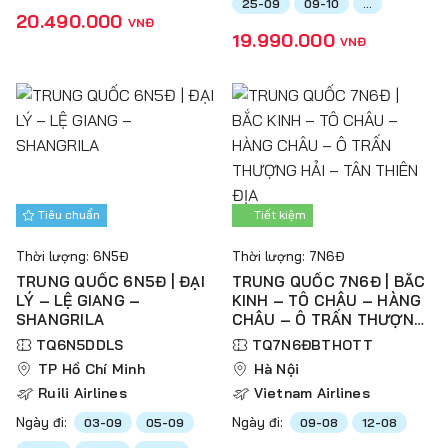
25-09
09-10
...
20.490.000
VNĐ
19.990.000
VNĐ
Tiêu chuẩn
Tiết kiệm
Thời lượng: 6N5Đ
Thời lượng: 7N6Đ
TRUNG QUỐC 6N5Đ | ĐẠI
TRUNG QUỐC 7N6Đ | BẮC
LÝ – LỆ GIANG –
KINH – TÔ CHÂU – HÀNG
SHANGRILA
CHÂU – Ô TRẤN THƯỢNG
HẢI – TÂN THIÊN ĐỊA
TQ6N5DDLS
TQ7N6ĐBTHOTT
TP Hồ Chí Minh
Hà Nội
Ruili Airlines
Vietnam Airlines
Ngày đi:
Ngày đi:
03-09
05-09
09-08
12-08