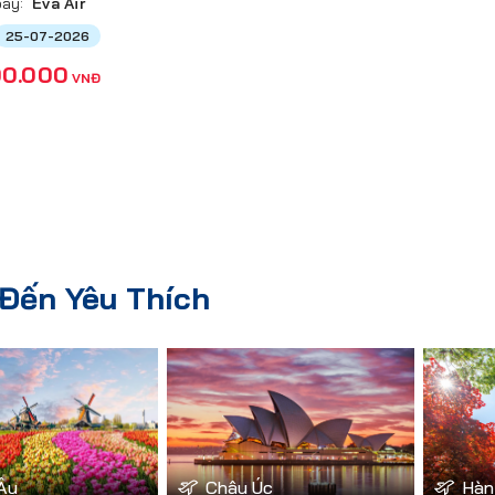
ay:
Eva Air
25-07-2026
00.000
VNĐ
Đến Yêu Thích
Âu
Châu Úc
Hàn