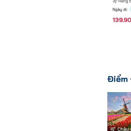
Hãng b
Ngày đi:
139.9
Điểm 
Châu 