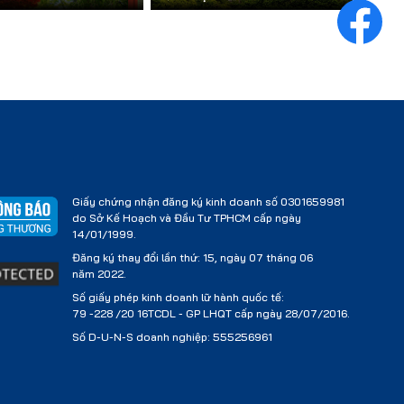
Giấy chứng nhận đăng ký kinh doanh số 0301659981
do Sở Kế Hoạch và Đầu Tư TPHCM cấp ngày
14/01/1999.
Đăng ký thay đổi lần thứ: 15, ngày 07 tháng 06
năm 2022.
Số giấy phép kinh doanh lữ hành quốc tế:
79 -228 /20 16TCDL - GP LHQT cấp ngày 28/07/2016.
Số D-U-N-S doanh nghiệp: 555256961