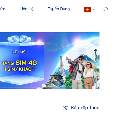
Tức
Liên Hệ
Tuyển Dụng
English
Châu Mỹ
Châu Phi
Hoa Kỳ
Ai Cập
Canada
Nam Phi
Mexico
Mauritius
Cuba
Kenya
Argentina
Xem tất cả
Sắp xếp theo