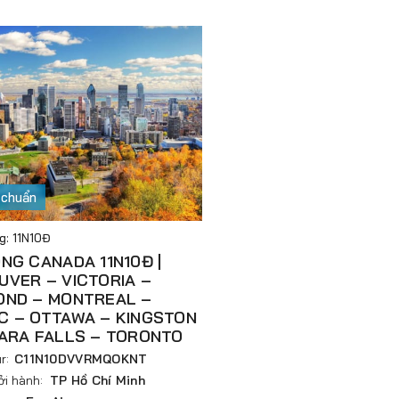
 chuẩn
g: 11N10Đ
NG CANADA 11N10Đ |
UVER – VICTORIA –
OND – MONTREAL –
C – OTTAWA – KINGSTON
GARA FALLS – TORONTO
r:
C11N10DVVRMQOKNT
ởi hành:
TP Hồ Chí Minh