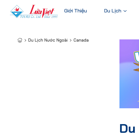
Giới Thiệu
Du Lịch
Du Lịch Nước Ngoài
Canada
Châu Âu
Du Lịch Nước Ngoài
Bỉ
Du Lịch Trong Nước
Pháp
Tour Cao Cấp
Đức
Ý
Hà Lan
Xem tất c
Du