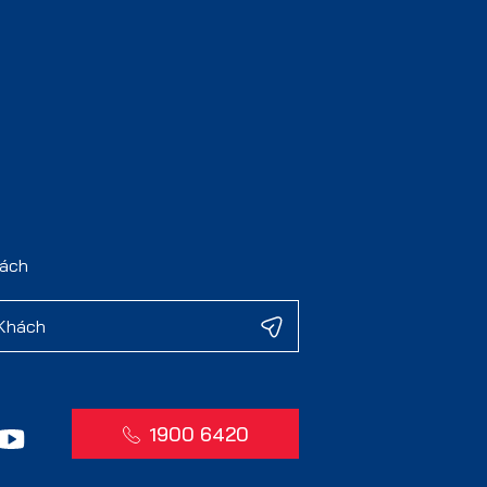
hách
1900 6420