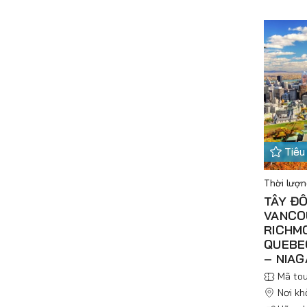
Tiêu
Thời lượn
TÂY ĐÔ
VANCO
RICHM
QUEBE
– NIA
Mã tou
Nơi kh