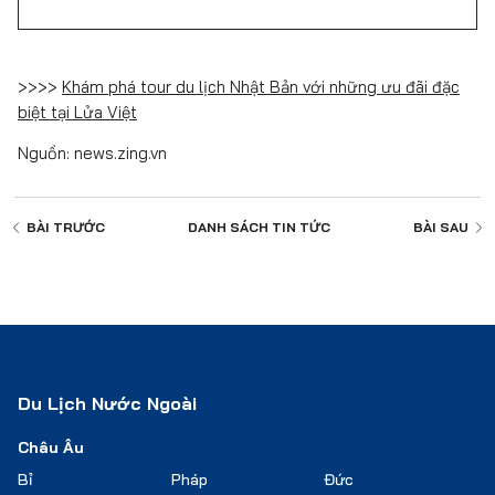
>>>>
Khám phá tour du lịch Nhật Bản với những ưu đãi đặc
biệt tại Lửa Việt
Nguồn: news.zing.vn
BÀI TRƯỚC
DANH SÁCH
TIN TỨC
BÀI SAU
Du Lịch Nước Ngoài
Châu Âu
Bỉ
Pháp
Đức