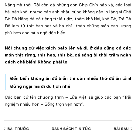
Nẵng mà thôi. Rồi còn cả những con Chíp Chíp hấp xả, các loại
hải sản khô…nhưng các anh nhậu cũng không cần lo lắng vì Chả
Bò Đà Nẵng đã có tiếng từ lâu đời, thêm khô Nai, khô Bò, Tré Bà
Đệ làm từ thịt heo nạt và ba chỉ… toàn những món cao lương
phù hợp cho mùa ngộ độc biển.
Nói chung cứ việc xách balo lên và đi, ở đâu cũng có các
món thịt rừng, thịt heo, thịt bò, cá sông ôi thôi trăm ngàn
cách chế biến! Không phải lo!
Đến biển không ăn đồ biển thì còn nhiều thứ để ăn lắm!
Đừng ngại mà đi du lịch nhé!
Các bạn cứ lên chương trình – Lửa Việt sẽ giúp các bạn “Trải
nghiệm nhiều hơn – Sống trọn vẹn hơn”.
BÀI TRƯỚC
DANH SÁCH
TIN TỨC
BÀI SAU