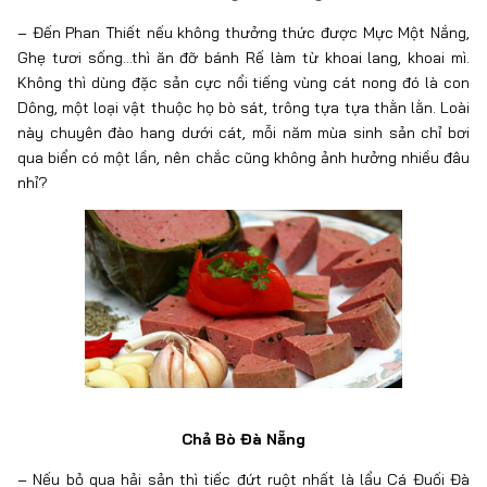
– Đến Phan Thiết nếu không thưởng thức được Mực Một Nắng,
Ghẹ tươi sống…thì ăn đỡ bánh Rế làm từ khoai lang, khoai mì.
Không thì dùng đặc sản cực nổi tiếng vùng cát nong đó là con
Dông, một loại vật thuộc họ bò sát, trông tựa tựa thằn lằn. Loài
này chuyên đào hang dưới cát, mỗi năm mùa sinh sản chỉ bơi
qua biển có một lần, nên chắc cũng không ảnh hưởng nhiều đâu
nhỉ?
Chả Bò Đà Nẵng
– Nếu bỏ qua hải sản thì tiếc đứt ruột nhất là lẩu Cá Đuối Đà