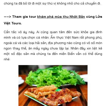
chúng ta đã bỏ lỡ đi một sự thú vị không nhỏ cho cả chuyến đi.
—–>
Tham gia tour
khám phá mùa thu Nhật Bản
cùng Lửa
Việt Tours.
Cẩn tắc vô áy náy. Ai cũng quan tâm đến sức khỏe gia đình
mình và có lựa chọn cá nhân. Ẩm thực Việt Nam rất phong phú,
ngoài cá và các loại hải sản, địa phương nào cũng có vô số món
ngon thay thế, ăn mấy ngày chưa lặp lại. Nhân đây xin liệt kê
một số đặc sản mà chúng ta đến miền Biển vẫn có thể dùng
nhé: