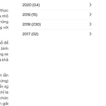
2020 (04)
 thực
2019 (15)
à nhỏ
những
2018 (230)
g với
2017 (02)
hỗ để
…bình
ng xe
à khả
n lẫn
cứng)
ẫn kỹ
hỉ là
 chức
 giải