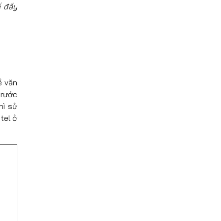
ế đầy
ề văn
Trước
hì sử
tel ở