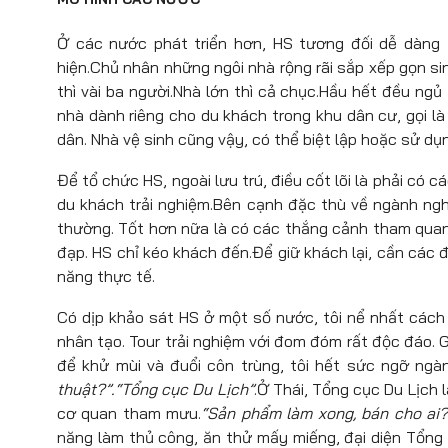
Ở các nước phát triển hơn, HS tương đối dễ dàng 
hiện.Chủ nhân những ngôi nhà rộng rãi sắp xếp gọn si
thì vài ba người.Nhà lớn thì cả chục.Hầu hết đều ngủ
nhà dành riêng cho du khách trong khu dân cư, gọi l
dân. Nhà vệ sinh cũng vậy, có thể biệt lập hoặc sử dụ
Để tổ chức HS, ngoài lưu trú, điều cốt lõi là phải có 
du khách trải nghiệm.Bên cạnh đặc thù về ngành ngh
thường. Tốt hơn nữa là có các thắng cảnh tham quan,
đạp. HS chỉ kéo khách đến.Để giữ khách lại, cần các đ
năng thực tế.
Có dịp khảo sát HS ở một số nước, tôi nể nhất các
nhân tạo. Tour trải nghiệm với đom đóm rất độc đáo. Ghé
để khử mùi và đuổi côn trùng, tôi hết sức ngỡ ngàn
thuật?”.“Tổng cục Du Lịch”
.Ở Thái, Tổng cục Du Lịch l
cơ quan tham mưu.
“Sản phẩm làm xong, bán cho ai?”
năng làm thủ công, ăn thử mấy miếng, đại diện Tổng cụ