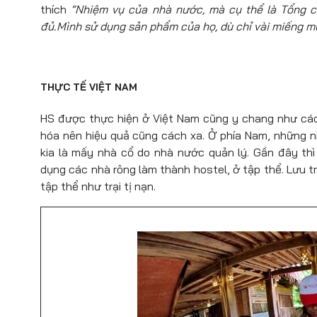
thích
“Nhiệm vụ của nhà nước, mà cụ thể là Tổng c
đủ.Mình sử dụng sản phẩm của họ, dù chỉ vài miếng mứ
THỰC TẾ VIỆT NAM
HS được thực hiện ở Việt Nam cũng y chang như các 
hóa nên hiệu quả cũng cách xa. Ở phía Nam, những n
kia là mấy nhà cổ do nhà nước quản lý. Gần đây t
dụng các nhà rông làm thành hostel, ở tập thể. Lưu t
tập thể như trại tị nạn.