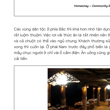
Homestay – Community Ba
Các vùng dân tộc ở phía Bắc thì khá hơn nhờ tận dụ
rất luộm thuộm. Việc rơi vãi thức ăn là tất nhiên nên
và cả chuột có thể vào ngủ chung. Khách thường sử d
xong thì cuốn lại. Ở phái Nam trước đây phổ biến là
mấy chục người ở chỉ vài ổ cắm điện. Ăn uống cũng g
cải tiến.