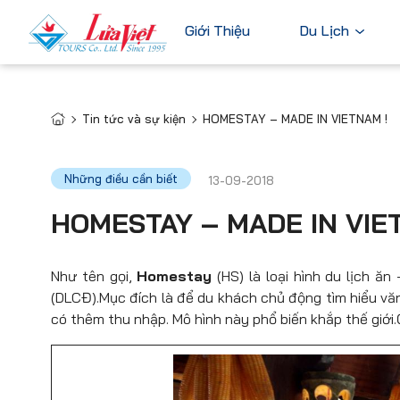
Giới Thiệu
Du Lịch
Tin tức và sự kiện
HOMESTAY – MADE IN VIETNAM !
Châu Âu
Du Lịch Nước Ngoài
Bỉ
Du Lịch Trong Nước
Những điều cần biết
13-09-2018
Pháp
Tour Cao Cấp
HOMESTAY – MADE IN VIE
Đức
Ý
Như tên gọi,
Homestay
(HS) là loại hình du lịch ăn
Hà Lan
(DLCĐ).Mục đích là để du khách chủ động tìm hiểu văn 
Xem tất c
có thêm thu nhập. Mô hình này phổ biến khắp thế giới