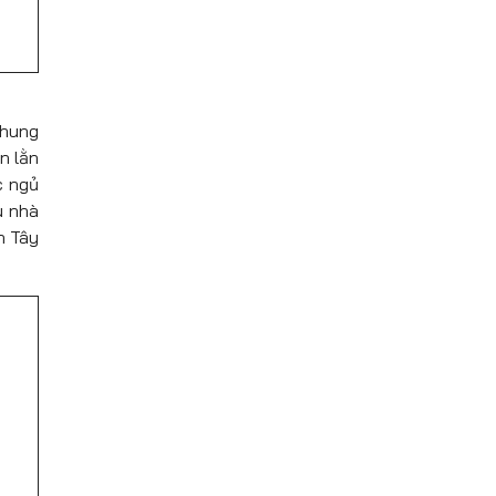
chung
n lằn
c ngủ
u nhà
n Tây