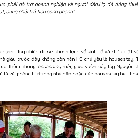
ục phải hỗ trợ doanh nghiệp và người dân.Họ đã đóng thu
t, cũng phải trả tiền sòng phẳng”.
nước. Tuy nhiên do sự chênh lệch về kinh tế và khác biệt v
hà giàu trước đây không còn nên HS chủ yếu là housestay. 
hì có thêm những
housestay
mới, giữa vườn cây.Tây Nguyên t
rú là vài phòng bí rịtrong nhà dân hoặc các housestay hay hos