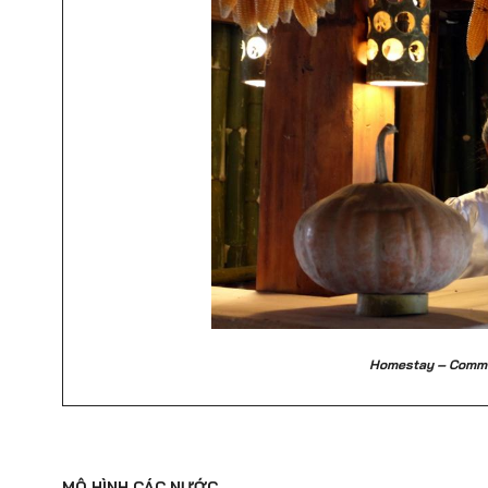
Homestay – Commun
MÔ HÌNH CÁC NƯỚC