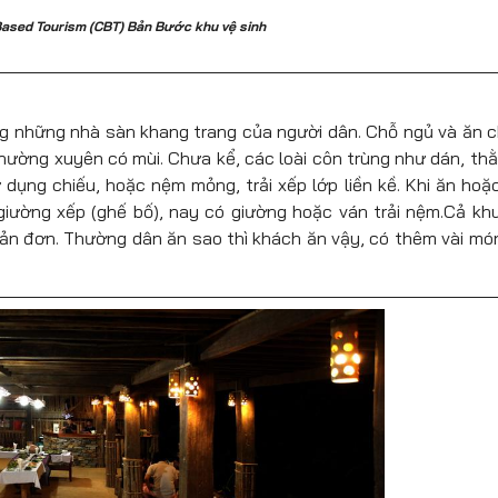
sed Tourism (CBT) Bản Bước khu vệ sinh
ng những nhà sàn khang trang của người dân. Chỗ ngủ và ăn 
 thường xuyên có mùi. Chưa kể, các loài côn trùng như dán, thằ
ụng chiếu, hoặc nệm mỏng, trải xếp lớp liền kề. Khi ăn hoặ
 giường xếp (ghế bố), nay có giường hoặc ván trải nệm.Cả kh
iản đơn. Thường dân ăn sao thì khách ăn vậy, có thêm vài mó