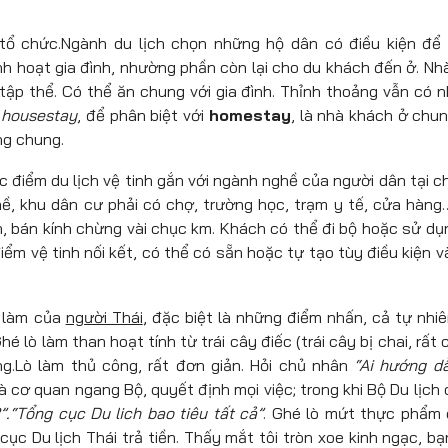
tổ chức.Ngành du lịch chọn những hộ dân có điều kiện để
nh hoạt gia đình, nhường phần còn lại cho du khách đến ở. Nh
 tập thể. Có thể ăn chung với gia đình. Thỉnh thoảng vẫn có 
à
housestay
, để phân biệt với
homestay
, là nhà khách ở chun
ng chung.
các điểm du lịch vệ tinh gắn với ngành nghề của người dân tại c
ề, khu dân cư phải có chợ, trường học, trạm y tế, cửa hàng
 bán kính chừng vài chục km. Khách có thể đi bộ hoặc sử dụ
iểm vệ tinh nối kết, có thể có sẵn hoặc tự tạo tùy điều kiện v
h làm của
người Thái
, đặc biệt là những điểm nhấn, cả tự nhiê
 lò làm than hoạt tính từ trái cây điếc (trái cây bị chai, rất 
g.Lò làm thủ công, rất đơn giản. Hỏi chủ nhân
“Ai hướng d
à cơ quan ngang Bộ, quyết định mọi việc; trong khi Bộ Du lịch c
.“Tổng cục Du lich bao tiêu tất cả”
. Ghé lò mứt thực phẩm
c Du lịch Thái trả tiền. Thấy mắt tôi tròn xoe kinh ngạc, bạn