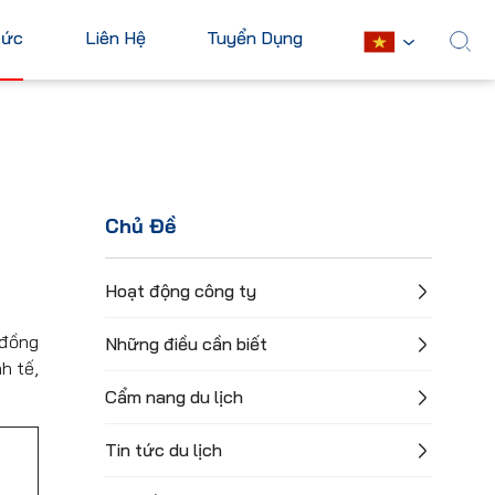
Tức
Liên Hệ
Tuyển Dụng
English
Châu Mỹ
Châu Phi
Hoa Kỳ
Ai Cập
Chủ Đề
Canada
Nam Phi
Mexico
Mauritius
Hoạt động công ty
Cuba
Kenya
 đồng
Những điều cần biết
Argentina
h tế,
Xem tất cả
Cẩm nang du lịch
Tin tức du lịch