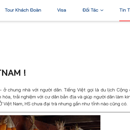
Tour Khách Đoàn
Visa
Đối Tác
Tin 
Ngân Hàng
Tài Chính
Châu Á
Châu Úc
Thương Mại
Nhật Bản
Úc
Trung Quốc
TNAM !
Hàn Quốc
Đài Loan
 – ở chung nhà với người dân. Tiếng Việt gọi là du lịch Cộng
Dubai
hóa, trải nghiệm với cư dân bản địa và giúp người dân làm kin
ả
Xem tất cả
.Ở Việt Nam, HS chưa đại trà nhưng gần như tỉnh nào cũng có.