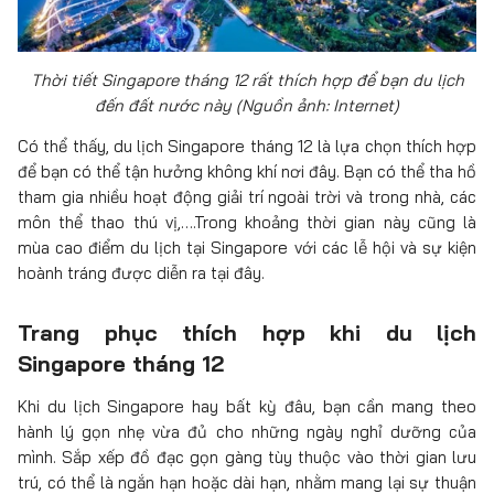
Thời tiết Singapore tháng 12 rất thích hợp để bạn du lịch
đến đất nước này (Nguồn ảnh: Internet)
Có thể thấy, du lịch Singapore tháng 12 là lựa chọn thích hợp
để bạn có thể tận hưởng không khí nơi đây. Bạn có thể tha hồ
tham gia nhiều hoạt động giải trí ngoài trời và trong nhà, các
môn thể thao thú vị,….Trong khoảng thời gian này cũng là
mùa cao điểm du lịch tại Singapore với các lễ hội và sự kiện
hoành tráng được diễn ra tại đây.
Trang phục thích hợp khi du lịch
Singapore tháng 12
Khi du lịch Singapore hay bất kỳ đâu, bạn cần mang theo
hành lý gọn nhẹ vừa đủ cho những ngày nghỉ dưỡng của
mình. Sắp xếp đồ đạc gọn gàng tùy thuộc vào thời gian lưu
trú, có thể là ngắn hạn hoặc dài hạn, nhằm mang lại sự thuận