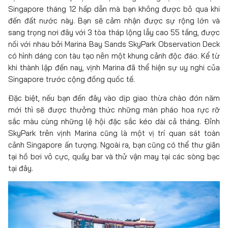
Singapore tháng 12 hấp dẫn mà bạn không được bỏ qua khi
đến đất nước này. Bạn sẽ cảm nhận được sự rộng lớn và
sang trọng nơi đây với 3 tòa tháp lộng lẫy cao 55 tầng, được
nối với nhau bởi Marina Bay Sands SkyPark Observation Deck
có hình dáng con tàu tạo nên một khung cảnh độc đáo. Kể từ
khi thành lập đến nay, vịnh Marina đã thể hiện sự uy nghi của
Singapore trước cộng đồng quốc tế.
Đặc biệt, nếu bạn đến đây vào dịp giao thừa chào đón năm
mới thì sẽ được thưởng thức những màn pháo hoa rực rỡ
sắc màu cùng những lệ hội đặc sắc kéo dài cả tháng. Đỉnh
SkyPark trên vịnh Marina cũng là một vị trí quan sát toàn
cảnh Singapore ấn tượng. Ngoài ra, bạn cũng có thể thư giãn
tại hồ bơi vô cực, quầy bar và thử vận may tại các sòng bạc
tại đây.