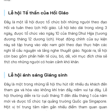
Lễ hội Tế thần của Hồi Giáo
Đây là một lễ hội được tổ chức bởi những người theo đạo
Hồi và tuân theo lịch Hồi giáo. Lễ hội kéo dài trong vòng 3
ngày, được tổ chức vào ngày 10 của tháng Dhul Hijja (tương
đương tháng 12 dương lịch). Hoạt động chính của sự kiện
này sẽ tập trung vào việc nam giới theo đạo thực hiện các
nghi lễ cầu nguyện và lắng nghe thuyết giáo. Ngoài ra, lễ hội
còn bao gồm phần hiến tế cừu, bò, dê, với mục đích chia sẻ
thịt cho những người có hoàn cảnh khó khăn.
Lễ hội ánh sáng Giáng sinh
Đây là một trong những lễ hội thu hút rất nhiều du khách đến
tham gia và hòa vào không khí tràn đầy niềm vui tại đây. Lễ
hội thường diễn ra từ cuối tháng 11 đến đầu tháng 1 của năm
mới và được tổ chức tại quảng trường Quốc gia Singapore.
Một vị trí trung tâm nằm gần nhiều điểm tham quan quan