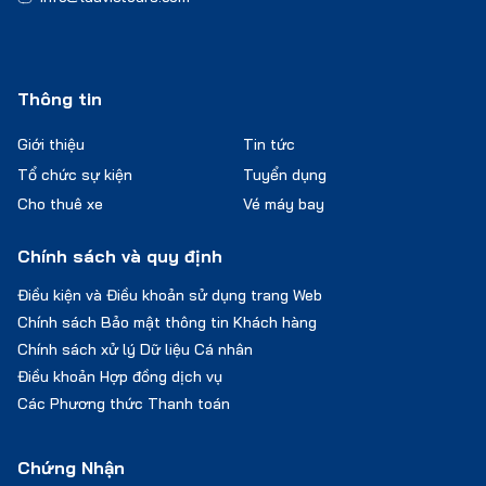
Thông tin
Giới thiệu
Tin tức
Tổ chức sự kiện
Tuyển dụng
Cho thuê xe
Vé máy bay
Chính sách và quy định
Điều kiện và Điều khoản sử dụng trang Web
Chính sách Bảo mật thông tin Khách hàng
Chính sách xử lý Dữ liệu Cá nhân
Điều khoản Hợp đồng dịch vụ
Các Phương thức Thanh toán
Chứng Nhận