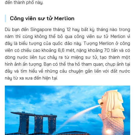
đến thành phố này.
Công viên sư tử Merlion
Dù bạn đến Singapore tháng 12 hay bất kỳ tháng nào trong
năm thì cũng không thể bỏ qua công viên sư tử Merlion vì
đây là biểu tượng của quốc đảo này. Tượng Merlion ở công
viên có chiều cao khoảng 8,6 mét, nặng khoảng 70 tấn và có
dòng nước liên tục chảy ra từ miệng sư tử, tạo thành một
hình ảnh ấn tượng. Bạn có thể tha hồ tham quan, chụp ảnh tại
đây và tìm hiểu về những câu chuyện gắn liền với đất nước
này từ xa xưa đến hiện tại.