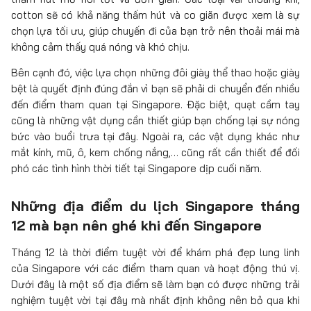
cotton sẽ có khả năng thấm hút và co giãn được xem là sự
chọn lựa tối ưu, giúp chuyến đi của bạn trở nên thoải mái mà
không cảm thấy quá nóng và khó chịu.
Bên cạnh đó, việc lựa chọn những đôi giày thể thao hoặc giày
bệt là quyết định đúng đắn vì bạn sẽ phải di chuyển đến nhiều
đến điểm tham quan tại Singapore. Đặc biệt, quạt cầm tay
cũng là những vật dụng cần thiết giúp bạn chống lại sự nóng
bức vào buổi trưa tại đây. Ngoài ra, các vật dụng khác như
mắt kính, mũ, ô, kem chống nắng,… cũng rất cần thiết để đối
phó các tình hình thời tiết tại Singapore dịp cuối năm.
Những địa điểm du lịch Singapore tháng
12 mà bạn nên ghé khi đến Singapore
Tháng 12 là thời điểm tuyệt vời để khám phá đẹp lung linh
của Singapore với các điểm tham quan và hoạt động thú vị.
Dưới đây là một số địa điểm sẽ làm bạn có được những trải
nghiệm tuyệt vời tại đây mà nhất định không nên bỏ qua khi