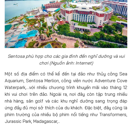
Sentosa phù hợp cho các gia đình đến nghỉ dưỡng và vui
chơi (Nguồn ảnh: Internet)
Một số địa điểm có thể kể đến tại đảo như thủy công Sea
Aquarium, Sentosa Merlion, công viên nước Adventure Cove
Waterpark,…với nhiều chương trình khuyến mãi vào tháng 12
khi vui chơi trên đảo. Ngoài ra, nơi đây còn tập trung nhiều
nhà hàng, sân golf và các khu nghỉ dưỡng sang trọng đáp
ứng đầy đủ mọi sở thích của du khách. Đặc biệt, đây cũng là
phim trường của nhiều bộ phim nổi tiếng như Transformers,
Jurassic Park, Madagascar,..