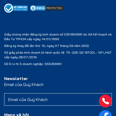
Giấy chứng nhận đăng ký kinh doanh số 0301659981 do Sở Kế Hoạch và
Đầu Tư TPHCM cấp ngày 14/01/1999.
Đăng ký thay đổi lần thứ: 15, ngày 07 tháng 06 năm 2022.
Số giấy phép kinh doanh lữ hành quốc tế:
79 -228 /20 16TCDL - GP LHQT
cấp ngày 28/07/2016.
Số D-U-N-S doanh nghiệp: 555256961
Newsletter
Email của Quý Khách
Mạng xã hội