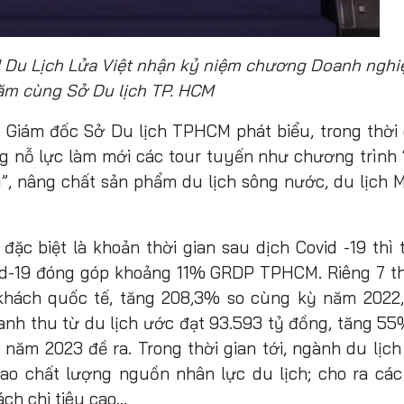
Du Lịch Lửa Việt nhận kỷ niệm chương Doanh nghi
ăm cùng Sở Du lịch TP. HCM
, Giám đốc Sở Du lịch TPHCM phát biểu, trong thời 
 nỗ lực làm mới các tour tuyến như chương trình 
, nâng chất sản phẩm du lịch sông nước, du lịch M
 đặc biệt là khoản thời gian sau dịch Covid -19 thì
vid-19 đóng góp khoảng 11% GRDP TPHCM. Riêng 7 t
khách quốc tế, tăng 208,3% so cùng kỳ năm 2022,
anh thu từ du lịch ước đạt 93.593 tỷ đồng, tăng 55
năm 2023 đề ra. Trong thời gian tới, ngành du lịch 
cao chất lượng nguồn nhân lực du lịch; cho ra các
ch chi tiêu cao…