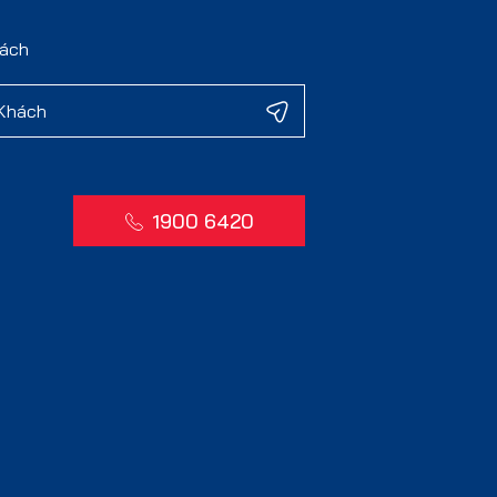
hách
1900 6420