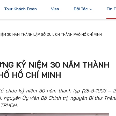
Tour Khách Đoàn
Visa
Đối Tác
Tin 
Ngân Hàng
IỆM 30 NĂM THÀNH LẬP SỞ DU LỊCH THÀNH PHỐ HỒ CHÍ MINH
Tài Chính
Châu Á
Châu Úc
Thương Mại
Nhật Bản
Úc
Trung Quốc
ỪNG KỶ NIỆM 30 NĂM THÀNH
Hàn Quốc
HỐ HỒ CHÍ MINH
Đài Loan
Dubai
ả
Xem tất cả
ổ chức kỷ niệm 30 năm thành lập (25-8-1993 – 2
i, nguyên Ủy viên Bộ Chính trị, nguyên Bí thư Thàn
 TPHCM.