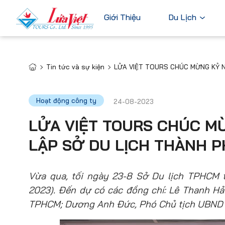
Giới Thiệu
Du Lịch
Tin tức và sự kiện
LỬA VIỆT TOURS CHÚC MỪNG KỶ N
Châu Âu
Du Lịch Nước Ngoài
Bỉ
Du Lịch Trong Nước
Hoạt động công ty
24-08-2023
Pháp
Tour Cao Cấp
LỬA VIỆT TOURS CHÚC M
Đức
LẬP SỞ DU LỊCH THÀNH P
Ý
Hà Lan
Xem tất c
Vừa qua, tối ngày 23-8
Sở Du lịch TPHCM t
2023). Đến dự có các đồng chí: Lê Thanh Hả
TPHCM; Dương Anh Đức, Phó Chủ tịch UBND