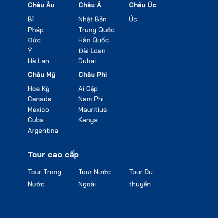
Châu Âu
Châu Á
Châu Úc
Bỉ
Nhật Bản
Úc
Pháp
Trung Quốc
Đức
Hàn Quốc
Ý
Đài Loan
Hà Lan
Dubai
Châu Mỹ
Châu Phi
Hoa Kỳ
Ai Cập
Canada
Nam Phi
Mexico
Mauritius
Cuba
Kenya
Argentina
Tour cao cấp
Tour Trong
Tour Nước
Tour Du
Nước
Ngoài
thuyền