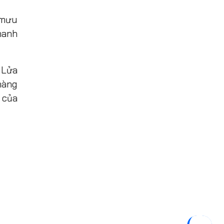
 mưu
hanh
 Lửa
hàng
 của