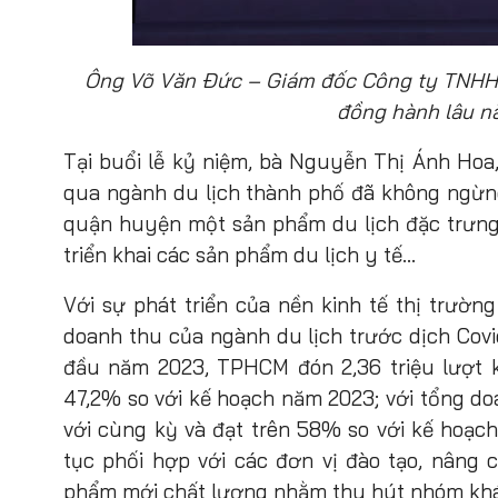
Ông Võ Văn Đức – Giám đốc Công ty TNHH 
đồng hành lâu n
Tại buổi lễ kỷ niệm, bà Nguyễn Thị Ánh Hoa
qua ngành du lịch thành phố đã không ngừng
quận huyện một sản phẩm du lịch đặc trưng”
triển khai các sản phẩm du lịch y tế…
Với sự phát triển của nền kinh tế thị trường
doanh thu của ngành du lịch trước dịch Co
đầu năm 2023, TPHCM đón 2,36 triệu lượt 
47,2% so với kế hoạch năm 2023; với tổng do
với cùng kỳ và đạt trên 58% so với kế hoạch 
tục phối hợp với các đơn vị đào tạo, nâng 
phẩm mới chất lượng nhằm thu hút nhóm khá