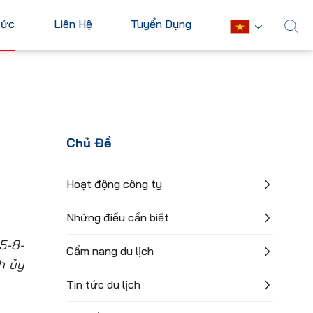
Tức
Liên Hệ
Tuyển Dụng
English
Châu Mỹ
Châu Phi
Hoa Kỳ
Ai Cập
Chủ Đề
Canada
Nam Phi
Mexico
Mauritius
Hoạt động công ty
Cuba
Kenya
Những điều cần biết
Argentina
Xem tất cả
5-8-
Cẩm nang du lịch
h ủy
Tin tức du lịch