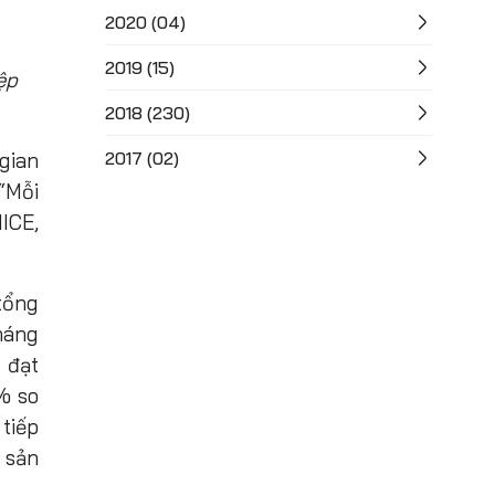
2020 (04)
2019 (15)
ệp
2018 (230)
gian
2017 (02)
“Mỗi
ICE,
 tổng
háng
 đạt
% so
tiếp
 sản