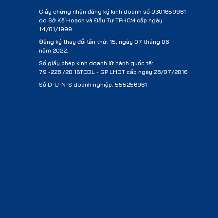
Giấy chứng nhận đăng ký kinh doanh số 0301659981
do Sở Kế Hoạch và Đầu Tư TPHCM cấp ngày
14/01/1999.
Đăng ký thay đổi lần thứ: 15, ngày 07 tháng 06
năm 2022.
Số giấy phép kinh doanh lữ hành quốc tế:
79 -228 /20 16TCDL - GP LHQT cấp ngày 28/07/2016.
Số D-U-N-S doanh nghiệp: 555256961