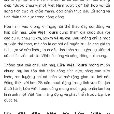
điệp “Bước chạy vì một Việt Nam vượt trội” kết hợp với lối
sống tích cực và khỏe mạnh, góp phần thúc đẩy lối sống và
tinh thần tích cực trong cộng đồng.
Hòa mình vào không khí ngày hội thể thao đầy sôi động và
hấp dẫn này,
Lửa Việt Tours
cũng tham gia cuộc đua với
các cự ly chạy
10km, 21km và 42km
. Đây không chỉ là một
sự kiện thể thao, mà còn là cơ hội để tuyên truyền các giá trị
tích cực về sức khỏe, thúc đẩy tinh thần rèn luyện, sự kiên trì
của nhân viên tại Lửa Việt nói riêng và cộng đồng nói chung.
Thông qua giải chạy lần này,
Lửa Việt Tours
mong muốn
chung tay lan tỏa tinh thần sống tích cực, nâng cao sức
khỏe, rèn luyện ý chí cá nhân và mở rộng giao lưu kết nối.
Đồng thời, với hơn 28 năm hoạt động trong lĩnh vực Du lịch
& Lữ hành, Lửa Việt Tours cũng mong muốn góp phần lan tỏa
hình ảnh một Việt Nam năng động và phát triển trước bạn bè
quốc tế.
Ưu đãi đặc biệt từ Lửa Việt x