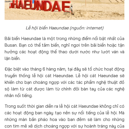
Lễ hội biển Haeundae (nguồn: internet)
Bãi biển Haeundae là một trong những điểm nổi bật nhất của
Busan. Bạn có thể tắm biển, nghỉ ngơi trên bãi biển hoặc tận
hưởng các hoạt động thể thao dưới nước như lướt ván và
lặn biển.
Đặc biệt vào tháng 6 hàng năm, tại đây sẽ tổ chức hoạt động
truyền thống lễ hội cát Haeundae. Lễ hội cát Haeundae sẽ
khiến cho bạn choáng ngợp với các tác phẩm nghệ thuật đồ
sộ làm từ cát được làm từ chính đôi bàn tay của các nghệ
nhân nổi tiếng.
Trong suốt thời gian diễn ra lễ hội cát Haeundae không chỉ có
các hoạt động ban ngày tạo nên sự nổi tiếng của lễ hội. Mà
những màn bắn pháo hoa vào ban đêm sẽ làm cho những
con tim mê xê dịch choáng ngợp với sự hoành tráng này của