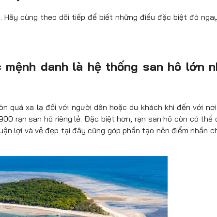
. Hãy cùng theo dõi tiếp để biết những điều đặc biệt đó nga
c mệnh danh là hệ thống san hô lớn n
òn quá xa lạ đối với người dân hoặc du khách khi đến với nơi
0 rạn san hô riêng lẻ. Đặc biệt hơn, rạn san hô còn có thể
thuận lợi và vẻ đẹp tại đây cũng góp phần tạo nên điểm nhấn c