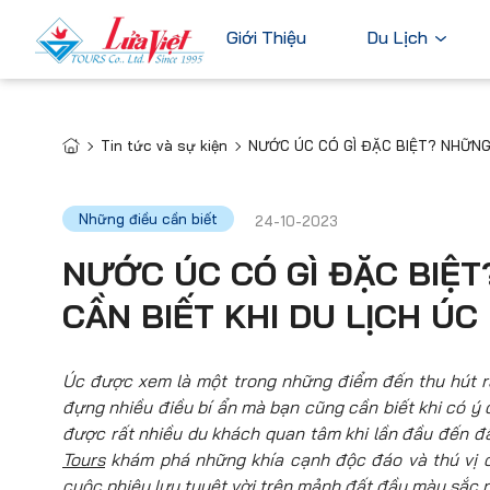
Giới Thiệu
Du Lịch
Tin tức và sự kiện
NƯỚC ÚC CÓ GÌ ĐẶC BIỆT? NHỮNG 
Châu Âu
Du Lịch Nước Ngoài
Bỉ
Du Lịch Trong Nước
Những điều cần biết
24-10-2023
Pháp
Tour Cao Cấp
NƯỚC ÚC CÓ GÌ ĐẶC BIỆT
Đức
CẦN BIẾT KHI DU LỊCH ÚC
Ý
Hà Lan
Xem tất c
Úc được xem là một trong những điểm đến thu hút rấ
đựng nhiều điều bí ẩn mà bạn cũng cần biết khi có ý
được rất nhiều du khách quan tâm khi lần đầu đến đâ
Tours
khám phá những khía cạnh độc đáo và thú vị c
cuộc phiêu lưu tuyệt vời trên mảnh đất đầy màu sắc 