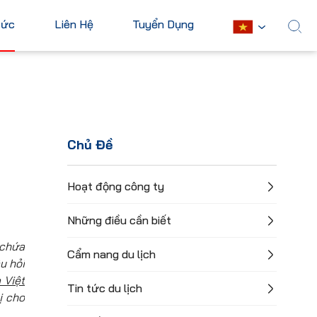
Tức
Liên Hệ
Tuyển Dụng
English
Châu Mỹ
Châu Phi
Hoa Kỳ
Ai Cập
Chủ Đề
Canada
Nam Phi
Mexico
Mauritius
Hoạt động công ty
Cuba
Kenya
Những điều cần biết
Argentina
Xem tất cả
 chứa
Cẩm nang du lịch
u hỏi
 Việt
Tin tức du lịch
ị cho