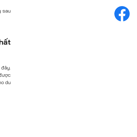
y sau
hất
 đây.
 được
ho du