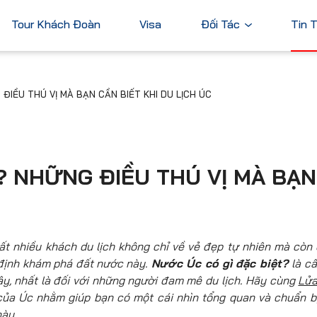
Tour Khách Đoàn
Visa
Đối Tác
Tin 
Ngân Hàng
ĐIỀU THÚ VỊ MÀ BẠN CẦN BIẾT KHI DU LỊCH ÚC
Tài Chính
Châu Á
Châu Úc
Thương Mại
Nhật Bản
Úc
Trung Quốc
? NHỮNG ĐIỀU THÚ VỊ MÀ BẠN
Hàn Quốc
Đài Loan
Dubai
ả
Xem tất cả
t nhiều khách du lịch không chỉ về vẻ đẹp tự nhiên mà còn
 định khám phá đất nước này.
Nước Úc có gì đặc biệt?
là câ
y, nhất là đối với những người đam mê du lịch. Hãy cùng
Lửa
ủa Úc nhằm giúp bạn có một cái nhìn tổng quan và chuẩn b
này.