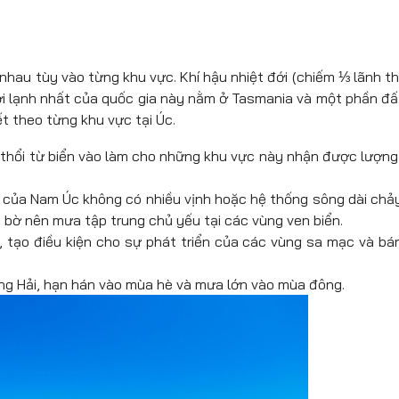
 nhau tùy vào từng khu vực. Khí hậu nhiệt đới (chiếm ⅓ lãnh th
 nơi lạnh nhất của quốc gia này nằm ở Tasmania và một phần đất
ết theo từng khu vực tại Úc.
 thổi từ biển vào làm cho những khu vực này nhận được lượn
 của Nam Úc không có nhiều vịnh hoặc hệ thống sông dài chả
n bờ nên mưa tập trung chủ yếu tại các vùng ven biển.
, tạo điều kiện cho sự phát triển của các vùng sa mạc và bá
ung Hải, hạn hán vào mùa hè và mưa lớn vào mùa đông.