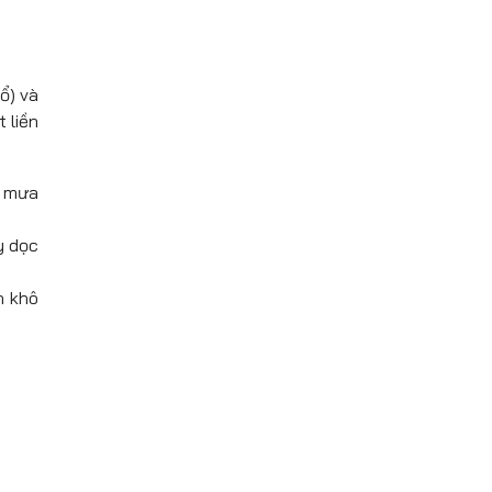
ổ) và
 liền
g mưa
y dọc
n khô