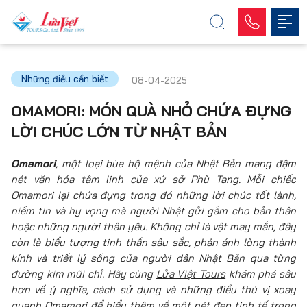
Những điều cần biết
08-04-2025
OMAMORI: MÓN QUÀ NHỎ CHỨA ĐỰNG
LỜI CHÚC LỚN TỪ NHẬT BẢN
Omamori
, một loại bùa hộ mệnh của Nhật Bản mang đậm
nét văn hóa tâm linh của xứ sở Phù Tang. Mỗi chiếc
Omamori lại chứa đựng trong đó những lời chúc tốt lành,
niềm tin và hy vọng mà người Nhật gửi gắm cho bản thân
hoặc những người thân yêu. Không chỉ là vật may mắn, đây
còn là biểu tượng tinh thần sâu sắc, phản ánh lòng thành
kính và triết lý sống của người dân Nhật Bản qua từng
đường kim mũi chỉ. Hãy cùng
Lửa Việt Tours
khám phá sâu
hơn về ý nghĩa, cách sử dụng và những điều thú vị xoay
quanh Omamori để hiểu thêm về một nét đẹp tinh tế trong