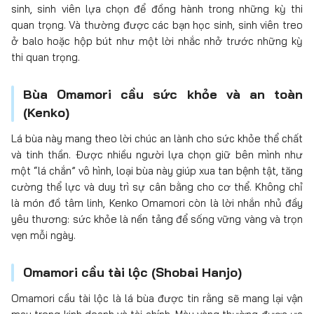
sinh, sinh viên lựa chọn để đồng hành trong những kỳ thi
quan trọng. Và thường được các bạn học sinh, sinh viên treo
ở balo hoặc hộp bút như một lời nhắc nhở trước những kỳ
thi quan trọng.
Bùa Omamori cầu sức khỏe và an toàn
(Kenko)
Lá bùa này mang theo lời chúc an lành cho sức khỏe thể chất
và tinh thần. Được nhiều người lựa chọn giữ bên mình như
một “lá chắn” vô hình, loại bùa này giúp xua tan bệnh tật, tăng
cường thể lực và duy trì sự cân bằng cho cơ thể. Không chỉ
là món đồ tâm linh, Kenko Omamori còn là lời nhắn nhủ đầy
yêu thương: sức khỏe là nền tảng để sống vững vàng và trọn
vẹn mỗi ngày.
Omamori cầu tài lộc (Shobai Hanjo)
Omamori cầu tài lộc là lá bùa được tin rằng sẽ mang lại vận