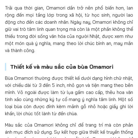
Trải qua thời gian, Omamori dần trở nên phổ biến hơn, lan
rộng đến mọi tầng lớp trong xã hội, từ học sinh, người lao
động cho đến các doanh nhân. Ngày nay, Omamori không chỉ
giữ vai trò tâm linh quan trọng mà còn là một phần không thể
thiếu trong đời sống văn hóa của người Nhật, được xem như
một món quà ý nghĩa, mang theo lời chúc bình an, may mắn
và thành công.
Thiết kế và màu sắc của bùa Omamori
Bùa Omamori thường được thiết kế dưới dạng hình chữ nhật,
với chiều dài từ 3 đến 5 inch, nhỏ gọn và tiện mang theo bên
mình. Vỏ ngoài được làm từ lụa gấm cao cấp, thêu hoa văn
tinh xảo cùng những ký tự cổ mang ý nghĩa tâm linh. Một số
loại bùa còn được đính kèm mảnh gỗ nhỏ hoặc giấy ghi lời
khấn, lời chúc tốt lành từ đền chùa.
Màu sắc của Omamori không chỉ để trang trí mà còn phản
ánh mục đích sử dụng. Sự kết hợp giữa thiết kế truyền thống