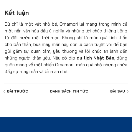
Kết luận
Dù chỉ là một vật nhỏ bé, Omamori lại mang trong mình cả
một nền văn hóa đầy ý nghĩa và những lời chúc thiêng liêng
từ đất nước mặt trời mọc. Không chỉ là món quà tinh thần
cho bản thân, bùa may mắn này còn là cách tuyệt vời để bạn
gửi gắm sự quan tâm, yêu thương và lời chúc an lành đến
những người thân yêu. Nếu có dịp
du lịch Nhật Bản
, đừng
quên mang về một chiếc Omamori món quà nhỏ nhưng chứa
đầy sự may mắn và bình an nhé.
BÀI TRƯỚC
DANH SÁCH
TIN TỨC
BÀI SAU