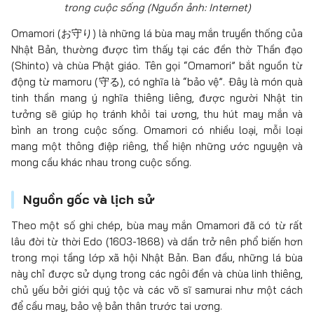
trong cuộc sống (Nguồn ảnh: Internet)
Omamori (お守り) là những lá bùa may mắn truyền thống của
Nhật Bản, thường được tìm thấy tại các đền thờ Thần đạo
(Shinto) và chùa Phật giáo. Tên gọi “Omamori” bắt nguồn từ
động từ mamoru (守る), có nghĩa là “bảo vệ”. Đây là món quà
tinh thần mang ý nghĩa thiêng liêng, được người Nhật tin
tưởng sẽ giúp họ tránh khỏi tai ương, thu hút may mắn và
bình an trong cuộc sống. Omamori có nhiều loại, mỗi loại
mang một thông điệp riêng, thể hiện những ước nguyện và
mong cầu khác nhau trong cuộc sống.
Nguồn gốc và lịch sử
Theo một số ghi chép, bùa may mắn Omamori đã có từ rất
lâu đời từ thời Edo (1603-1868) và dần trở nên phổ biến hơn
trong mọi tầng lớp xã hội Nhật Bản. Ban đầu, những lá bùa
này chỉ được sử dụng trong các ngôi đền và chùa linh thiêng,
chủ yếu bởi giới quý tộc và các võ sĩ samurai như một cách
để cầu may, bảo vệ bản thân trước tai ương.