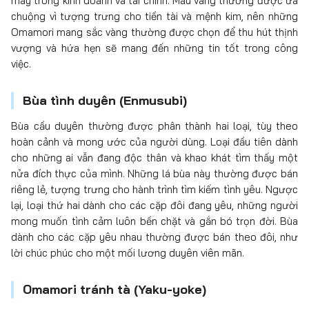
may trong kinh doanh và tài chính. Màu vàng thường được ưa
chuộng vì tượng trưng cho tiền tài và mệnh kim, nên những
Omamori mang sắc vàng thường được chọn để thu hút thịnh
vượng và hứa hẹn sẽ mang đến những tin tốt trong công
việc.
Bùa tình duyên (Enmusubi)
Bùa cầu duyên thường được phân thành hai loại, tùy theo
hoàn cảnh và mong ước của người dùng. Loại đầu tiên dành
cho những ai vẫn đang độc thân và khao khát tìm thấy một
nửa đích thực của mình. Những lá bùa này thường được bán
riêng lẻ, tượng trưng cho hành trình tìm kiếm tình yêu. Ngược
lại, loại thứ hai dành cho các cặp đôi đang yêu, những người
mong muốn tình cảm luôn bền chặt và gắn bó trọn đời. Bùa
dành cho các cặp yêu nhau thường được bán theo đôi, như
lời chúc phúc cho một mối lương duyên viên mãn.
Omamori tránh tà (Yaku-yoke)