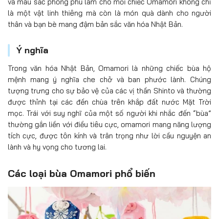
và màu sắc phong phú làm cho mỗi chiếc Omamori không chỉ
là một vật linh thiêng mà còn là món quà dành cho người
thân và bạn bè mang đậm bản sắc văn hóa Nhật Bản.
Ý nghĩa
Trong văn hóa Nhật Bản, Omamori là những chiếc bùa hộ
mệnh mang ý nghĩa che chở và ban phước lành. Chúng
tượng trưng cho sự bảo vệ của các vị thần Shinto và thường
được thỉnh tại các đền chùa trên khắp đất nước Mặt Trời
mọc. Trái với suy nghĩ của một số người khi nhắc đến “bùa”
thường gắn liền với điều tiêu cực, omamori mang năng lượng
tích cực, được tôn kính và trân trọng như lời cầu nguyện an
lành và hy vọng cho tương lai.
Các loại bùa Omamori phổ biến