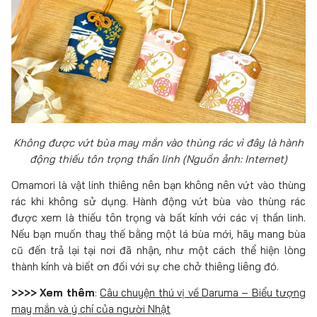
Không được vứt bùa may mắn vào thùng rác vì đây là hành
động thiếu tôn trọng thần linh (Nguồn ảnh: Internet)
Omamori là vật linh thiêng nên bạn không nên vứt vào thùng
rác khi không sử dụng. Hành động vứt bùa vào thùng rác
được xem là thiếu tôn trọng và bất kính với các vị thần linh.
Nếu bạn muốn thay thế bằng một lá bùa mới, hãy mang bùa
cũ đến trả lại tại nơi đã nhận, như một cách thể hiện lòng
thành kính và biết ơn đối với sự che chở thiêng liêng đó.
>>>> Xem thêm
:
Câu chuyện thú vị về Daruma – Biểu tượng
may mắn và ý chí của người Nhật