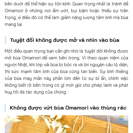
bên dưới để thể hiện sự tôn kính. Quan trọng nhất là tránh để
Omamori ở những nơi ẩm ướt, bụi bặm hoặc thiếu sự trân
trọng, vì điều đó có thể làm giảm năng lượng tâm linh mà bùa
mang lại.
Tuyệt đối không được mở và nhìn vào bùa
Một điều quan trọng bạn cần ghi nhớ là tuyệt đối không được
mở bùa Omamori để xem bên trong. Vì theo quan niệm của
người Nhật, khi lớp vải bùa bị bóc ra và lời nguyện cầu lộ diện,
thì sức mạnh tâm linh của bùa cũng tan biến. Sự linh thiêng
của bùa may mắn này phần lớn đến từ sự bí ẩn, chính việc
không biết rõ bên trong có gì mới giữ cho phép lành và phát
huy tối đa tác dụng của chúng.
Không được vứt bùa Omamori vào thùng rác