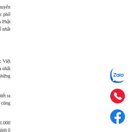
chuyển
ác phố
 Phật
ổ nhất
c Việt
 nhất
 những
iết ra
e cũng
 1.000
hình ô