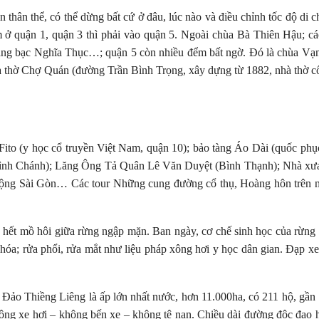
n thân thể, có thể dừng bất cứ ở đâu, lúc nào và điều chỉnh tốc độ di 
iểm ở quận 1, quận 3 thì phải vào quận 5. Ngoài chùa Bà Thiên Hậu; c
g bạc Nghĩa Thục…; quận 5 còn nhiều đểm bất ngờ. Đó là chùa Vạn
 thờ Chợ Quán (đường Trần Bình Trọng, xây dựng từ 1882, nhà thờ c
to (y học cổ truyền Việt Nam, quận 10); bảo tàng Áo Dài (quốc phụ
Bình Chánh); Lăng Ông Tả Quân Lê Văn Duyệt (Bình Thạnh); Nhà xưa
t động Sài Gòn… Các tour Những cung đường cổ thụ, Hoàng hôn trên
hết mồ hôi giữa rừng ngập mặn. Ban ngày, cơ chế sinh học của rừng t
u hóa; rửa phổi, rửa mắt như liệu pháp xông hơi y học dân gian. Đạp x
 Đảo Thiềng Liêng là ấp lớn nhất nước, hơn 11.000ha, có 211 hộ, gần
hông xe hơi – không bến xe – không tệ nạn. Chiều dài đường độc đạo 