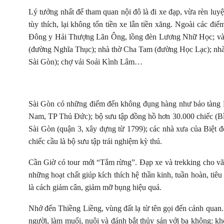
Lý tưởng nhất để tham quan nội đô là đi xe đạp, vừa rèn luyệ
tùy thích, lại không tốn tiền xe lẫn tiền xăng. Ngoài các đ
Đông y Hải Thượng Lãn Ông, lồng đèn Lương Nhữ Học; vàn
(đường Nghĩa Thục); nhà thờ Cha Tam (đường Học Lạc); nhà
Sài Gòn); chợ vải Soái Kình Lâm…
Sài Gòn có những điểm đến không đụng hàng như bảo tàng Fi
Nam, TP Thủ Đức); bộ sưu tập đồng hồ hơn 30.000 chiếc (
Sài Gòn (quận 3, xây dựng từ 1799); các nhà xưa của Biệ
chiếc cầu là bộ sưu tập trải nghiệm kỳ thú.
Cần Giờ có tour mới “Tắm rừng”. Đạp xe và trekking cho vã 
những hoạt chất giúp kích thích hệ thần kinh, tuần hoàn, tiê
là cách giảm cân, giảm mỡ bụng hiệu quả.
Nhớ đến Thiềng Liềng, vùng đất lạ từ tên gọi đến cảnh quan.
người, làm muối, nuôi và đánh bắt thủy sản với ba không: k