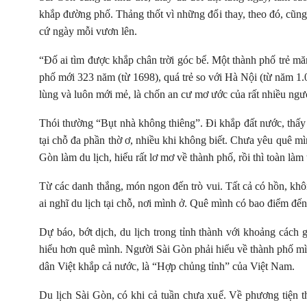
khắp đường phố. Thảng thốt vì những đổi thay, theo đó, cũng 
cứ ngày mỗi vươn lên.
“Đố ai tìm được khắp chân trời góc bể. Một thành phố trẻ mă
phố mới 323 năm (từ 1698), quá trẻ so với Hà Nội (từ năm 1.0
lùng và luôn mới mẻ, là chốn an cư mơ ước của rất nhiều ngườ
Thói thường “Bụt nhà không thiêng”. Đi khắp đất nước, thấ
tại chỗ đa phần thờ ơ, nhiều khi không biết. Chưa yêu quê mì
Gòn làm du lịch, hiểu rất lơ mơ về thành phố, rồi thì toàn làm
Từ các danh thắng, món ngon đến trò vui. Tất cả có hồn, không
ai nghĩ du lịch tại chỗ, nơi mình ở. Quê mình có bao điểm đến
Dự báo, bớt dịch, du lịch trong tỉnh thành với khoảng cách gầ
hiểu hơn quê mình. Người Sài Gòn phải hiểu về thành phố mì
dân Việt khắp cả nước, là “Hợp chủng tỉnh” của Việt Nam.
Du lịch Sài Gòn, có khi cả tuần chưa xuể. Về phương tiện t