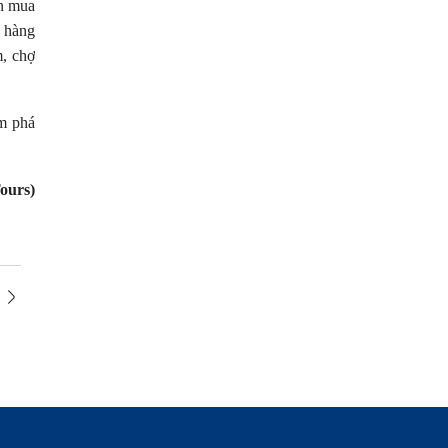
ốn mua
p hàng
m, chợ
m phá
ours)