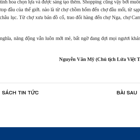
 tinh hoa chọn lựa và được sáng tạo thêm. Shopping cũng vậy bởi mu
top đầu của thế giới. nào là từ chợ chồm hổm đến chợ đầu mối, từ sạ
 châu lục. Từ chợ xưa bán đồ cổ, trao đổi hàng đến chợ Nga, chợ Ca
ghĩa, năng động vẫn luôn mới mẻ, bất ngờ đang đợi mọi ngươi khá
Nguyễn Văn Mỹ (Chủ tịch Lửa Việt T
 SÁCH
TIN TỨC
BÀI SAU