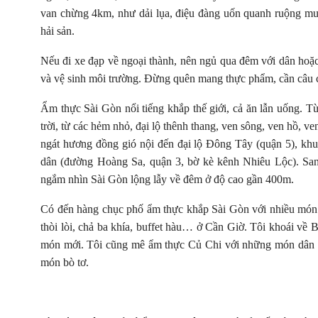
van chừng 4km, như dải lụa, điệu đàng uốn quanh ruộng muố
hải sản.
Nếu đi xe đạp về ngoại thành, nên ngủ qua đêm với dân hoặ
và vệ sinh môi trường. Đừng quên mang thực phẩm, cần câu cá,
Ẩm thực Sài Gòn nổi tiếng khắp thế giới, cả ăn lẫn uống. Từ
trời, từ các hẻm nhỏ, đại lộ thênh thang, ven sông, ven hồ, 
ngát hương đồng gió nội đến đại lộ Đông Tây (quận 5), k
dân (đường Hoàng Sa, quận 3, bờ kè kênh Nhiêu Lộc). San
ngắm nhìn Sài Gòn lộng lẫy về đêm ở độ cao gần 400m.
Có đến hàng chục phố ẩm thực khắp Sài Gòn với nhiều món lạ,
thòi lòi, chả ba khía, buffet hàu… ở Cần Giờ. Tôi khoái về B
món mới. Tôi cũng mê ẩm thực Củ Chi với những món dân dã b
món bò tơ.