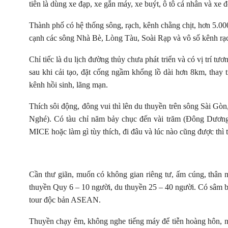
tiên là dùng xe đạp, xe gắn máy, xe buýt, ô tô cá nhân và xe 
Thành phố có hệ thống sông, rạch, kênh chằng chịt, hơn 5.0
cạnh các sông Nhà Bè, Lòng Tàu, Soài Rạp và vô số kênh rạ
Chỉ tiếc là du lịch đường thủy chưa phát triển và có vị trí 
sau khi cải tạo, đặt cống ngầm khổng lồ dài hơn 8km, thay 
kênh hồi sinh, lãng mạn.
Thích sôi động, đông vui thì lên du thuyền trên sông Sài Gòn
Nghé). Có tàu chỉ năm bảy chục đến vài trăm (Đông Dương).
MICE hoặc làm gì tùy thích, đi đâu và lúc nào cũng được thì
Cần thư giãn, muốn có không gian riêng tư, ấm cúng, thân 
thuyền Quy 6 – 10 người, du thuyền 25 – 40 người. Có sâm ban
tour độc bản ASEAN.
Thuyền chạy êm, không nghe tiếng máy để tiễn hoàng hôn, n