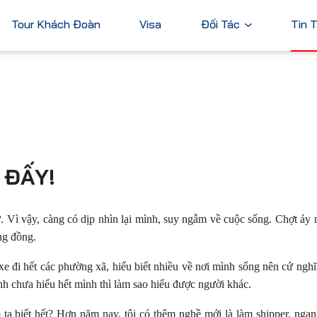
Tour Khách Đoàn
Visa
Đối Tác
Tin 
Ngân Hàng
Tài Chính
Châu Á
Châu Úc
Thương Mại
Nhật Bản
Úc
Trung Quốc
 ĐẤY!
Hàn Quốc
Đài Loan
ứ. Vì vậy, càng có dịp nhìn lại mình, suy ngẫm về cuộc sống. Chợt áy 
Dubai
ng đồng.
ả
Xem tất cả
xe đi hết các phường xã, hiểu biết nhiều về nơi mình sống nên cứ ngh
ình chưa hiểu hết mình thì làm sao hiểu được người khác.
o ta biết hết? Hơn năm nay, tôi có thêm nghề mới là làm shipper, nga