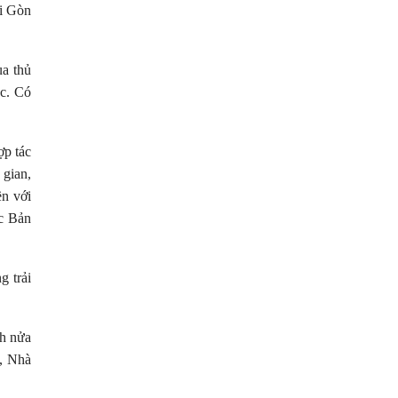
ài Gòn
ua thủ
ác. Có
ợp tác
 gian,
ền với
c Bản
g trải
ch nửa
, Nhà