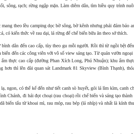
i, sông, rạch; rừng ngập mặn. Làm diêm dân, tìm hiều quy trình nuô
c mang theo lều camping dọc bờ sông, bờ kênh nhưng phải đảm bảo a
 có kiến thức về rau dại, lá rừng để chế biến bữa ăn theo sở thích.
 bình dân đến cao cấp, tùy theo gu mỗi người. Rồi thì từ ngồi bệt đế
ven biển đến các công viên với vô số view sáng tạo. Từ quán vườn ngoại
hu ẩm thực cao cấp (đường Phan Xích Long, Phú Nhuận); khu ẩm thự
g hơn thì lên đài quan sát Landmark 81 Skyview (Bình Thạnh), thỏ
 ngon, có thể kể đến như tiết canh sò huyết, gỏi lá lìm kìm, canh c
ình Chánh, đi hái đọt choại (rau choại) rồi chế biến và sáng tạo thành
iến tấu từ khoai mì, rau móp, rau bép (lá nhíp) và nhất là kính th