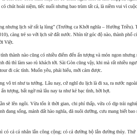
có chút hoài niệm, tiếc nuối nhưng bao trùm tất cả, là niềm vui vì cuộ
ng nhưng lịch sử rất lạ lùng” (Trường ca Khởi nghĩa – Hưởng Triều).
10), càng trẻ so với lịch sử đất nước. Nhìn từ góc độ nào, thành phố c
i Việt.
y tỉnh thành nào cũng có nhiều điểm đến ấn tượng và món ngon nhưng
nh đủ thì làm sao rủ khách tới. Sài Gòn cũng vậy, khi mà rất nhiều ngư
 tour đi các tỉnh. Muốn yêu, phải hiểu, mới cảm được.
 vô tri như ta tưởng. Lâu nay, cứ nghĩ du lịch là đi xa, ra nước ngoài
 ấn tượng, bất ngờ mà lâu nay ta như kẻ bạc tình, hời hợt.
n sẽ lên ngôi. Vừa tốn ít thời gian, chi phí thấp, vửa có dịp trải ngh
nh đang sống, mảnh đất hào nghĩa, đã nuôi dưỡng, cưu mang biết bao
hì có cả cá nhân lẫn công cộng; có cả đường bộ lẫn đường thủy. Thứ