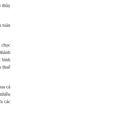
i thủy
n toàn
n chọc
 thành
c bình
a thuê
hua cá
 nhiều
ưa các