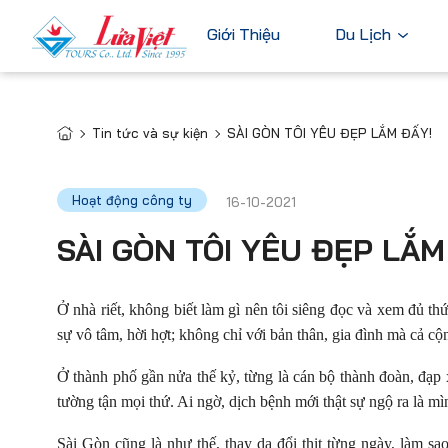
Giới Thiệu
Du Lịch
Tin tức và sự kiện
SÀI GÒN TÔI YÊU ĐẸP LẮM ĐẤY!
Châu Âu
Du Lịch Nước Ngoài
Bỉ
Du Lịch Trong Nước
Hoạt động công ty
16-10-2021
Pháp
Tour Cao Cấp
SÀI GÒN TÔI YÊU ĐẸP LẮM
Đức
Ý
Ở nhà riết, không biết làm gì nên tôi siêng đọc và xem đủ th
Hà Lan
sự vô tâm, hời hợt; không chỉ với bản thân, gia đình mà cả cộ
Xem tất c
Ở thành phố gần nửa thế kỷ, từng là cán bộ thành đoàn, đạp 
tường tận mọi thứ. Ai ngờ, dịch bệnh mới thật sự ngộ ra là m
Sài Gòn cũng là như thế, thay da đổi thịt từng ngày, làm sa