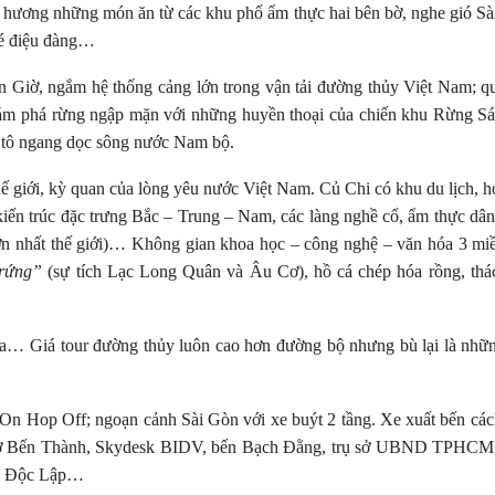
 hương những món ăn từ các khu phố ẩm thực hai bên bờ, nghe gió S
hé điệu đàng…
n Giờ, ngắm hệ thống cảng lớn trong vận tải đường thủy Việt Nam; q
hám phá rừng ngập mặn với những huyền thoại của chiến khu Rừng S
 ô tô ngang dọc sông nước Nam bộ.
ế giới, kỳ quan của lòng yêu nước Việt Nam. Củ Chi có khu du lịch, h
iến trúc đặc trưng Bắc – Trung – Nam, các làng nghề cổ, ẩm thực dân
re lớn nhất thế giới)… Không gian khoa học – công nghệ – văn hóa 3 mi
rứng”
(sự tích Lạc Long Quân và Âu Cơ), hồ cá chép hóa rồng, thá
… Giá tour đường thủy luôn cao hơn đường bộ nhưng bù lại là nhữn
 On Hop Off; ngoạn cảnh Sài Gòn với xe buýt 2 tầng. Xe xuất bến cá
ừ chợ Bến Thành, Skydesk BIDV, bến Bạch Đằng, trụ sở UBND TPHCM
nh Độc Lập…