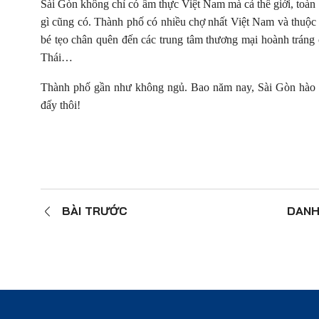
Sài Gòn không chỉ có ẩm thực Việt Nam mà cả thế giới, toàn
gì cũng có. Thành phố có nhiều chợ nhất Việt Nam và thuộc 
bé tẹo chân quên đến các trung tâm thương mại hoành tráng
Thái…
Thành phố gần như không ngủ. Bao năm nay, Sài Gòn hào n
đấy thôi!
BÀI TRƯỚC
DANH