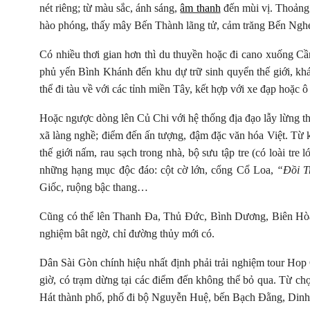
nét riêng; từ màu sắc, ánh sáng,
âm thanh
đến mùi vị. Thoảng
hào phóng, thấy mây Bến Thành lãng tử, cảm trăng Bến Ng
Có nhiều thơi gian hơn thì du thuyền hoặc đi cano xuống Cầ
phủ yến Bình Khánh đến khu dự trữ sinh quyển thế giới, k
thể đi tàu về với các tỉnh miền Tây, kết hợp với xe đạp hoặc
Hoặc ngược dòng lên Củ Chi với hệ thống địa đạo lẫy lừng th
xã làng nghề; điểm đến ấn tượng, đậm đặc văn hóa Việt. Từ k
thế giới nấm, rau sạch trong nhà, bộ sưu tập tre (có loài t
những hạng mục độc đáo: cột cờ lớn, cổng Cổ Loa,
“Đồi T
Giốc, ruộng bậc thang…
Cũng có thể lên Thanh Đa, Thủ Đức, Bình Dương, Biên Hòa
nghiệm bât ngờ, chỉ đường thủy mới có.
Dân Sài Gòn chính hiệu nhất định phải trải nghiệm tour Hop
giờ, có trạm dừng tại các điểm đến không thể bỏ qua. T
Hát thành phố, phố đi bộ Nguyễn Huệ, bến Bạch Đằng, Di