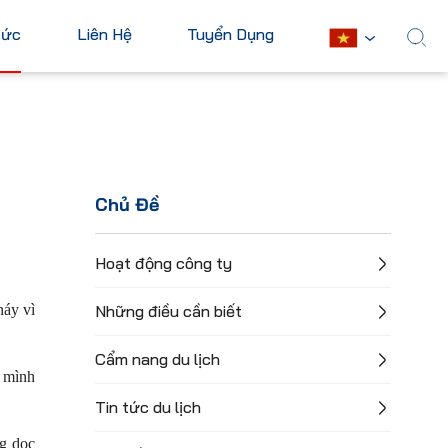
Tức
Liên Hệ
Tuyển Dụng
English
Châu Mỹ
Châu Phi
Hoa Kỳ
Ai Cập
Chủ Đề
Canada
Nam Phi
Mexico
Mauritius
Hoạt động công ty
Cuba
Kenya
náy vì
Những điều cần biết
Argentina
Xem tất cả
Cẩm nang du lịch
ĩ mình
Tin tức du lịch
ng dọc