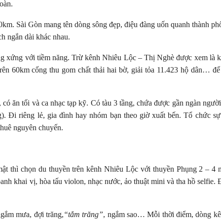
đoàn.
00km. Sài Gòn mang tên dòng sông đẹp, điệu đàng uốn quanh thành ph
ch ngắn dài khác nhau.
tương xứng với tiềm năng. Trừ kênh Nhiêu Lộc – Thị Nghè được xem là k
trên 60km cống thu gom chất thải hai bờ, giải tỏa 11.423 hộ dân… đ
, có ăn tối và ca nhạc tạp kỹ. Có tàu 3 tầng, chứa được gần ngàn ngườ
 Đi riêng lẻ, gia đình hay nhóm bạn theo giờ xuất bến. Tổ chức sự
 thuê nguyên chuyến.
mật thì chọn du thuyền trên kênh Nhiêu Lộc với thuyền Phụng 2 – 4 
h khai vị, hòa tấu violon, nhạc nước, ảo thuật mini và tha hồ selfie. 
gắm mưa, đợi trăng,
“tắm trăng”
, ngắm sao… Mỗi thời điểm, dòng kê