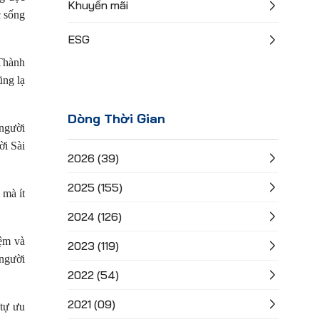
Khuyến mãi
c sống
ESG
 Thành
ũng lạ
Dòng Thời Gian
 người
ời Sài
2026 (39)
2025 (155)
 mà ít
2024 (126)
iệm và
2023 (119)
 người
2022 (54)
2021 (09)
 tự ưu