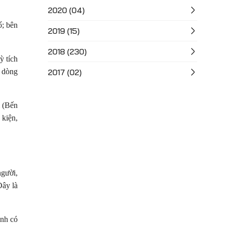
2020 (04)
ố; bên
2019 (15)
2018 (230)
ỳ tích
ể dòng
2017 (02)
i (Bến
 kiện,
người,
Đây là
nh có