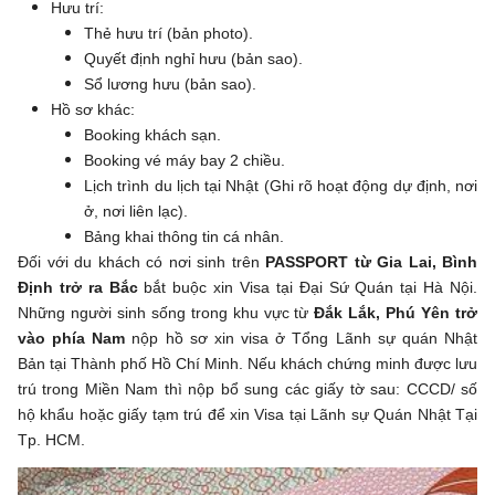
Hưu trí:
Thẻ hưu trí (bản photo).
Quyết định nghỉ hưu (bản sao).
Sổ lương hưu (bản sao).
Hồ sơ khác:
Booking khách sạn.
Booking vé máy bay 2 chiều.
Lịch trình du lịch tại Nhật (Ghi rõ hoạt động dự định, nơi
ở, nơi liên lạc).
Bảng khai thông tin cá nhân.
Đối với du khách có nơi sinh trên
PASSPORT từ Gia Lai, Bình
Định trở ra Bắc
bắt buộc xin Visa tại Đại Sứ Quán tại Hà Nội.
Những người sinh sống trong khu vực từ
Đắk Lắk, Phú Yên trở
vào phía Nam
nộp hồ sơ xin visa ở Tổng Lãnh sự quán Nhật
Bản tại Thành phố Hồ Chí Minh. Nếu khách chứng minh được lưu
trú trong Miền Nam thì nộp bổ sung các giấy tờ sau: CCCD/ số
hộ khẩu hoặc giấy tạm trú để xin Visa tại Lãnh sự Quán Nhật Tại
Tp. HCM.