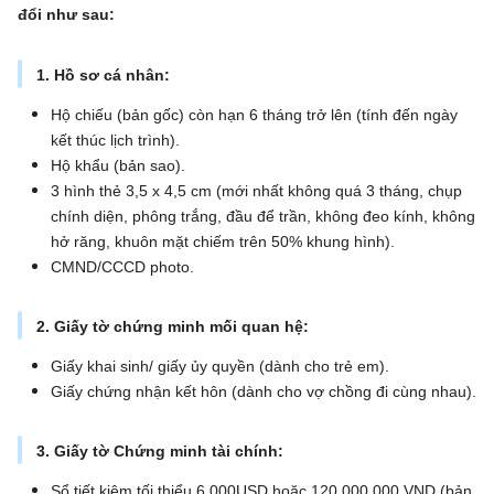
đổi như sau:
1. Hồ sơ cá nhân:
Hộ chiếu (bản gốc) còn hạn 6 tháng trở lên (tính đến ngày
kết thúc lịch trình).
Hộ khẩu (bản sao).
3 hình thẻ 3,5 x 4,5 cm (mới nhất không quá 3 tháng, chụp
chính diện, phông trắng, đầu để trần, không đeo kính, không
hở răng, khuôn mặt chiếm trên 50% khung hình).
CMND/CCCD photo.
2. Giấy tờ chứng minh mối quan hệ:
Giấy khai sinh/ giấy ủy quyền (dành cho trẻ em).
Giấy chứng nhận kết hôn (dành cho vợ chồng đi cùng nhau).
3. Giấy tờ Chứng minh tài chính:
Sổ tiết kiệm tối thiểu 6.000USD hoặc 120.000.000 VND (bản