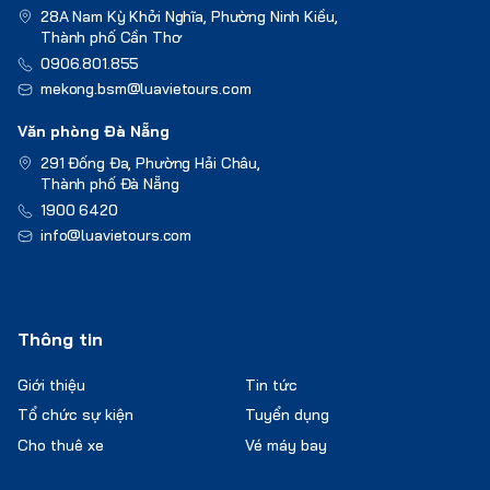
28A Nam Kỳ Khởi Nghĩa, Phường Ninh Kiều,
Thành phố Cần Thơ
0906.801.855
mekong.bsm@luavietours.com
Văn phòng Đà Nẵng
291 Đống Đa, Phường Hải Châu,
Thành phố Đà Nẵng
1900 6420
info@luavietours.com
Thông tin
Giới thiệu
Tin tức
Tổ chức sự kiện
Tuyển dụng
Cho thuê xe
Vé máy bay