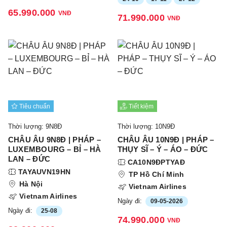
65.990.000
VNĐ
71.990.000
VNĐ
Tiêu chuẩn
Tiết kiệm
Thời lượng: 9N8Đ
Thời lượng: 10N9Đ
CHÂU ÂU 9N8Đ | PHÁP –
CHÂU ÂU 10N9Đ | PHÁP –
LUXEMBOURG – BỈ – HÀ
THỤY SĨ – Ý – ÁO – ĐỨC
LAN – ĐỨC
CA10N9ĐPTYAĐ
TAYAUVN19HN
TP Hồ Chí Minh
Hà Nội
Vietnam Airlines
Vietnam Airlines
Ngày đi:
09-05-2026
Ngày đi:
25-08
74.990.000
VNĐ