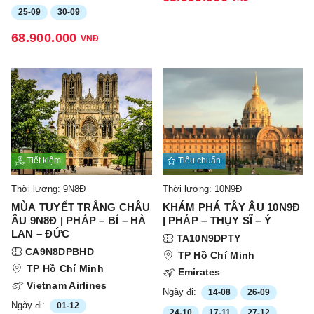
25-09
30-09
68.900.000
VNĐ
Tiết kiệm
Tiêu chuẩn
Thời lượng: 9N8Đ
Thời lượng: 10N9Đ
MÙA TUYẾT TRẮNG CHÂU
KHÁM PHÁ TÂY ÂU 10N9Đ
ÂU 9N8Đ | PHÁP – BỈ – HÀ
| PHÁP – THỤY SĨ – Ý
LAN – ĐỨC
TA10N9DPTY
CA9N8DPBHD
TP Hồ Chí Minh
TP Hồ Chí Minh
Emirates
Vietnam Airlines
Ngày đi:
14-08
26-09
Ngày đi:
01-12
24-10
17-11
27-12