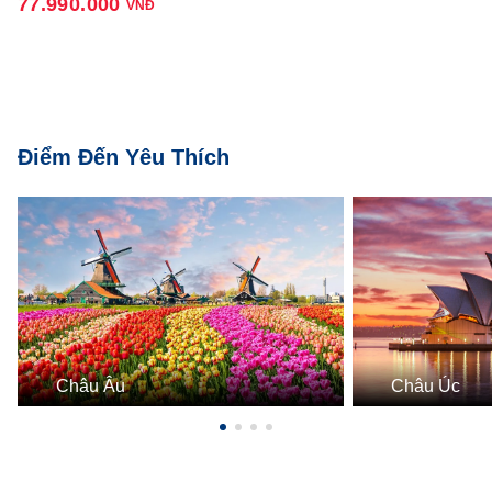
77.990.000
VNĐ
Điểm Đến Yêu Thích
Châu Âu
Châu Úc