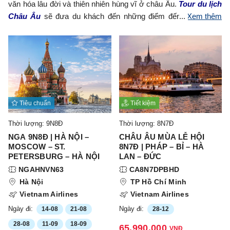
văn hóa lâu đời và thiên nhiên hùng vĩ ở châu Âu.
Tour du lịch
Châu Âu
sẽ đưa du khách đến những điểm đến biểu tượng
Xem thêm
nhất như
Paris hoa lệ
,
Venice lãng mạn
và
dãy núi Alps
hùng vĩ
,… Hãy cùng Lửa Việt Tours chìm đắm vào những
khoảnh khắc đáng nhớ cùng hành trình khám phá châu Âu
không thể nào quên!
Tiêu chuẩn
Tiết kiệm
Thời lượng: 9N8Đ
Thời lượng: 8N7Đ
NGA 9N8Đ | HÀ NỘI –
CHÂU ÂU MÙA LỄ HỘI
MOSCOW – ST.
8N7Đ | PHÁP – BỈ – HÀ
PETERSBURG – HÀ NỘI
LAN – ĐỨC
NGAHNVN63
CA8N7DPBHD
Hà Nội
TP Hồ Chí Minh
Vietnam Airlines
Vietnam Airlines
Ngày đi:
Ngày đi:
14-08
21-08
28-12
28-08
11-09
18-09
65.990.000
VNĐ