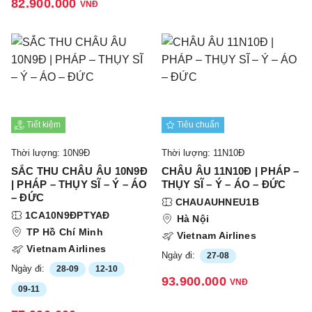
82.900.000
VNĐ
Tiết kiệm
Tiêu chuẩn
Thời lượng: 10N9Đ
Thời lượng: 11N10Đ
SẮC THU CHÂU ÂU 10N9Đ
CHÂU ÂU 11N10Đ | PHÁP –
| PHÁP – THỤY SĨ – Ý – ÁO
THỤY SĨ – Ý – ÁO – ĐỨC
– ĐỨC
CHAUAUHNEU1B
1CA10N9ĐPTYAĐ
Hà Nội
TP Hồ Chí Minh
Vietnam Airlines
Vietnam Airlines
Ngày đi:
27-08
Ngày đi:
28-09
12-10
93.900.000
VNĐ
09-11